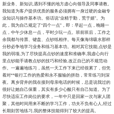
新业务、新知识,遇到不懂的地方虚心向领导及同事请教。
我知道为客户提供优质的服务必须拥有一身过硬的金融专
业知识与操作基本功。俗话说“业精于勤，荒于嬉”。为
此，我为自己规定了“四个一点”，即：早起一点，晚睡一
点，中午少休息一点，平时少玩一点。班前班后，工作之
余我都与传票、键盘、点钞纸相伴。每天像海绵吸水那样
分秒必争地学习业务和练习基本功。相对其它技能,点钞是
我的弱项,为了尽快提高点钞的速度和准确率,我虚心向行
里点钞能手请教点钞的技巧和经验,改正自已的不规范动
作。一遍遍地练习，虽然一天工作下来已经很累了，但凭
着对**银行工作的热爱和永不服输的拼劲，常常练习到深
夜。离乡背井的我在接到母亲电话的时候，总是说我过的
很好让她自己保重，其实有多少心酸只有自己知道。为了
尽快适应工作岗位的要求，一年中只是回家一次与家人团
聚，其他时间用来不断的学习工作，功夫不负有心人,经过
长期刻苦地练习,我的整体技能得到了较大的提高。