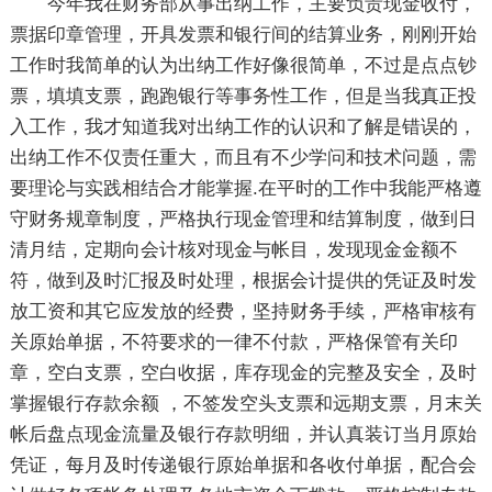
今年我在财务部从事出纳工作，主要负责现金收付，
票据印章管理，开具发票和银行间的结算业务，刚刚开始
工作时我简单的认为出纳工作好像很简单，不过是点点钞
票，填填支票，跑跑银行等事务性工作，但是当我真正投
入工作，我才知道我对出纳工作的认识和了解是错误的，
出纳工作不仅责任重大，而且有不少学问和技术问题，需
要理论与实践相结合才能掌握.在平时的工作中我能严格遵
守财务规章制度，严格执行现金管理和结算制度，做到日
清月结，定期向会计核对现金与帐目，发现现金金额不
符，做到及时汇报及时处理，根据会计提供的凭证及时发
放工资和其它应发放的经费，坚持财务手续，严格审核有
关原始单据，不符要求的一律不付款，严格保管有关印
章，空白支票，空白收据，库存现金的完整及安全，及时
掌握银行存款余额 ，不签发空头支票和远期支票，月末关
帐后盘点现金流量及银行存款明细，并认真装订当月原始
凭证，每月及时传递银行原始单据和各收付单据，配合会