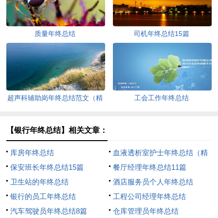
质量年终总结
司机年终总结15篇
超声科辅助岗年终总结范文（精
工会工作年终总结
选6篇）
【银行年终总结】相关文章：
库房年终总结
血液透析室护士年终总结（精
保安班长年终总结15篇
选16篇）
餐厅经理年终总结11篇
卫生站的年终总结
酒店服务员个人年终总结
银行的员工年终总结
工程公司经理年终总结
汽车驾驶员年终总结8篇
仓库管理员年终总结