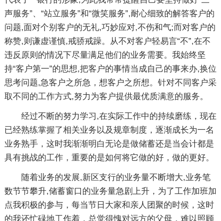
声服务”、“站立服务”和“微笑服务”,耐心细致的解答客户的
问题,面对个别客户的无礼,巧妙应对,不伤和气;而对客户的
称赞,则谦虚谨慎,戒骄戒躁。从不对客户轻易言“不”,在不
违反原则的情况下尽量满足他们的业务需要。我始终坚
持“客户第一”的思想,把客户的事情当成自己的事来办,换位
思考问题,急客户之所急，想客户之所想。针对不同客户采
取不同的工作方式,努力为客户提供最优质满意的服务。
经过不断的努力学习,在实际工作中的持续磨练，现在
已经熟练掌握了相关业务以及规章制度，逐渐成长为一名
业务熟手，这时我渐渐明白无论是做储蓄还是当会计都是
具有挑战的工作，重要的是如何将它做的好，做的更好。
随着业务的发展,新区支行的业务量不断增大,业务笔
数节节攀升,储蓄窗口的业务量急剧上升，为了工作加班加
点我积极的参与，每当节日大家和亲人团聚的时候，这时
的我还忙碌地工作着，总觉得愧对远方的父母，难以照顾