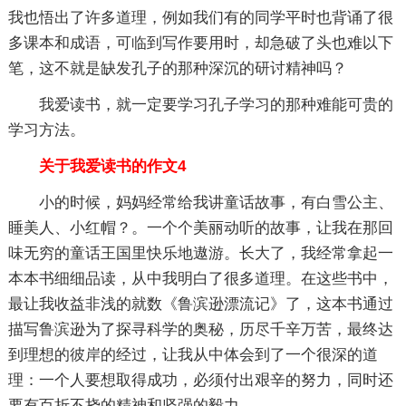
我也悟出了许多道理，例如我们有的同学平时也背诵了很
多课本和成语，可临到写作要用时，却急破了头也难以下
笔，这不就是缺发孔子的那种深沉的研讨精神吗？
我爱读书，就一定要学习孔子学习的那种难能可贵的
学习方法。
关于我爱读书的作文4
小的时候，妈妈经常给我讲童话故事，有白雪公主、
睡美人、小红帽？。一个个美丽动听的故事，让我在那回
味无穷的童话王国里快乐地遨游。长大了，我经常拿起一
本本书细细品读，从中我明白了很多道理。在这些书中，
最让我收益非浅的就数《鲁滨逊漂流记》了，这本书通过
描写鲁滨逊为了探寻科学的奥秘，历尽千辛万苦，最终达
到理想的彼岸的经过，让我从中体会到了一个很深的道
理：一个人要想取得成功，必须付出艰辛的努力，同时还
要有百折不挠的精神和坚强的毅力。