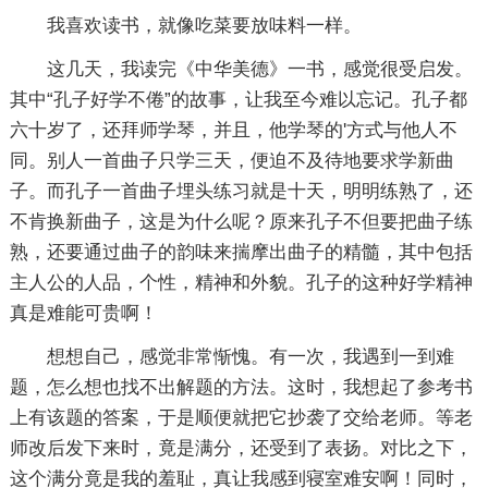
我喜欢读书，就像吃菜要放味料一样。
这几天，我读完《中华美德》一书，感觉很受启发。
其中“孔子好学不倦”的故事，让我至今难以忘记。孔子都
六十岁了，还拜师学琴，并且，他学琴的'方式与他人不
同。别人一首曲子只学三天，便迫不及待地要求学新曲
子。而孔子一首曲子埋头练习就是十天，明明练熟了，还
不肯换新曲子，这是为什么呢？原来孔子不但要把曲子练
熟，还要通过曲子的韵味来揣摩出曲子的精髓，其中包括
主人公的人品，个性，精神和外貌。孔子的这种好学精神
真是难能可贵啊！
想想自己，感觉非常惭愧。有一次，我遇到一到难
题，怎么想也找不出解题的方法。这时，我想起了参考书
上有该题的答案，于是顺便就把它抄袭了交给老师。等老
师改后发下来时，竟是满分，还受到了表扬。对比之下，
这个满分竟是我的羞耻，真让我感到寝室难安啊！同时，