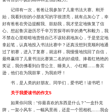
记得有一次，爸爸让我参加了儿童书法大赛。刚开
始，我看到别的小朋友写的字很漂亮，就有点灰心了，幸
好有爸爸在旁边提醒我、鼓励我，我才坚定地恢复了信
心。想起鲁滨逊历尽千辛万苦探寻科学的勇气和毅力，我
不禁在心里暗暗地责怪自己不该轻易地灰心，于是坚定地
拿起笔，认真地投入书法比赛中？还真没想到竟顺利地通
过了初赛，进入了复赛，就这样，我慢慢地找回了自信，
最终赢得了儿童书法比赛第二名的好成绩。捧着红艳艳的
奖证，我仿佛看到白雪公主、睡美人、小红帽……鲁宾
逊，他们在为我鼓掌，为我欢呼！
书，是人类的好朋友。同学们，爱书吧！读书吧！
关于我爱读书的作文5
如果你问我：“你最喜欢的东西是什么？”一盒扑克
牌，一架小风车，一幅风景画，还是一个照相机……我会