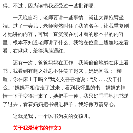
得。不过，因为读书我还受过一些批评呢。
一天晚自习，老师要讲一些事情，就让大家抱臂坐
端。过了一会儿，老师突然叫住了我的名字，让我重复刚
才她讲的内容，可我一直沉浸在刚才看的那本书的内容
里，根本不知道老师讲了什么。我站在位置上尴尬地左看
看，右瞅瞅，羞得满脸通红。
还有一次，爸爸妈妈在工作，我就偷偷地躺在床上看
书，我看到有趣之处忍不住笑了起来，妈妈问我：“l柳
璇，你在床上干吗？”我支支吾吾地说：“没……没干什
么。”妈妈不相信走了过来，看到我怀里的书，妈妈的神
情一下子变得严肃了，她把手一伸，我只好乖乖地把书递
了过去，看着妈妈把书锁进柜子，我好像万箭穿心。
这就是我，一个以书为友的女孩儿。
关于我爱读书的作文3