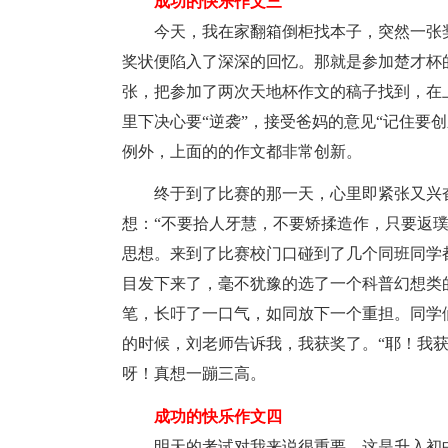
成功的快乐作文三
今天，我在家翻箱倒柜找本子，突然一张
奖状便陷入了深深的回忆。那就是参加楚才杯
张，把参加了两次天地杯作文的稿子找到，在
里下决心要“逆袭”，接受爸妈的意见“记住要
例外，上面的的作文都非常创新。
终于到了比赛的那一天，心里即紧张又兴
想：“不要拾人牙慧，不要矫揉造作，只要返
思想。来到了比赛校门口碰到了几个同班同学
目发下来了，毫不犹豫的选了一个科普幻想类
笔，长吁了一口气，如同放下一个重担。同学
的时候，刘老师告诉我，我获奖了。“耶！我
呀！真想一蹦三高。
成功的快乐作文四
明天的考试对我来说很重要。这是升入初