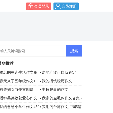
会员登录
会员注册
精华推荐
难忘的军训生活作文集
房地产转正自我鉴定
合6篇
春天来了五年级作文15
我的攒钱经历作文
篇
有关妇女节作文四篇
中秋趣事的作文
播种美德收获爱心作文
我家的金毛狗作文合集5
篇
我的爸爸小学生作文450
实用的台湾作文汇编5篇