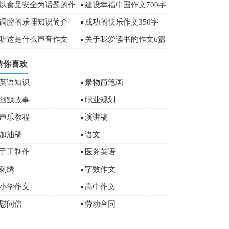
字
以食品安全为话题的作
建设幸福中国作文700字
文
调腔的乐理知识简介
成功的快乐作文350字
听这是什么声音作文
关于我爱读书的作文6篇
猜你喜欢
英语知识
景物简笔画
幽默故事
职业规划
声乐教程
演讲稿
加油稿
语文
手工制作
医务英语
刺绣
字数作文
小学作文
高中作文
慰问信
劳动合同