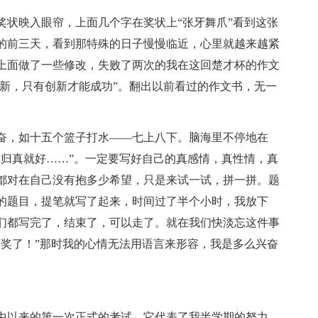
奖状映入眼帘，上面几个字在奖状上“张牙舞爪”看到这张
的前三天，看到那特殊的日子慢慢临近，心里就越来越紧
上面做了一些修改，失败了两次的我在这回楚才杯的作文
创新，只有创新才能成功”。翻出以前看过的作文书，无一
奋，如十五个篮子打水——七上八下。脑海里不停地在
璞归真就好……”。一定要写好自己的真感情，真性情，真
都对在自己没有抱多少希望，只是来试一试，拼一拼。题
的题目，提笔就写了起来，时间过了半个小时，我放下
们都写完了，结束了，可以走了。就在我们快淡忘这件事
获奖了！”那时我的心情无法用语言来形容，我是多么兴奋
中以来的第一次正式的考试，它代表了我半学期的努力。