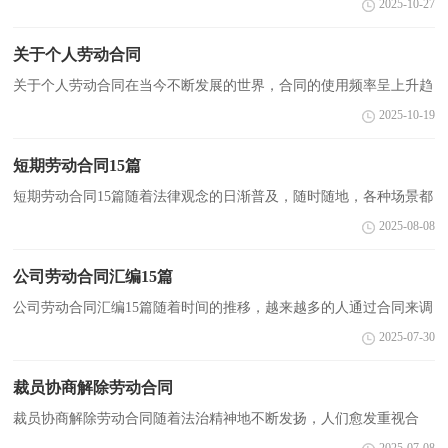
2025-10-27
施。那么大家知道合法的合同书怎么写吗？下面是小编帮大...
关于个人劳动合同
关于个人劳动合同在当今不断发展的世界，合同的使用频率呈上升趋
势，签订合同也是非常有必要的行为。那么大家知道合同的格式吗？
2025-10-19
下面是小编收集整理的关于个人劳动合同，欢迎大家分...
短期劳动合同15篇
短期劳动合同15篇随着法律观念的日渐普及，随时随地，各种场景都
有可能使用到合同，签订合同是减少和防止发生争议的重要措施。那
2025-08-08
么相关的合同到底怎么写呢？以下是小编精心整理的短...
公司劳动合同汇编15篇
公司劳动合同汇编15篇随着时间的推移，越来越多的人通过合同来调
和民事关系，签订合同也是非常有必要的行为。相信很多朋友都对拟
2025-07-30
合同感到非常苦恼吧，下面是小编整理的公司劳动合...
裁员协商解除劳动合同
裁员协商解除劳动合同随着法治精神地不断发扬，人们愈发重视合
同，合同起到的作用越来越大，签订合同能促使双方规范地承诺和履