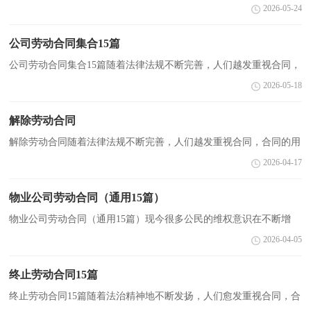
忽视，签订合同也是非常有必要的行为。那么大家知道正规的合同书
2026-05-24
怎么写吗？下面是小编为大家整理的劳动合同范本，仅...
公司劳动合同集合15篇
公司劳动合同集合15篇随着法律法规不断完善，人们越发重视合同，
越来越多的场景和场合需要用到合同，签订合同也是最有效的法律依
2026-05-18
据之一。那么大家知道合法的合同书怎么写吗？下面是...
解除劳动合同
解除劳动合同随着法律法规不断完善，人们越发重视合同，合同的用
途越来越广泛，合同是企业发展中一个非常重要的因素。相信大家又
2026-04-17
在为写合同犯愁了吧，以下是小编精心整理的解除劳动...
物业公司劳动合同（通用15篇）
物业公司劳动合同（通用15篇）现今很多公民的维权意识在不断增
强，合同起到的作用越来越大，在达成意见一致时，制定合同可以享
2026-04-05
有一定的自由。那么常见的合同书是什么样的呢？下面是小编...
终止劳动合同15篇
终止劳动合同15篇随着法治精神地不断发扬，人们愈发重视合同，合