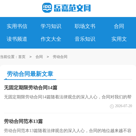
实用书信
学习知识
职场文书
合同
读书频道
作文大全
音乐知识
实用文
当前位置：
首页
>
合同
>
劳动合同
劳动合同最新文章
无固定期限劳动合同14篇
无固定期限劳动合同14篇随着法律观念的深入人心，合同对我们的帮
助越来越大，合同的签订是对双方之间权利义务的最好规范。那么问
2026-07-20
题来了，到底应如何拟定合同呢？下面是小编为大家整...
劳动合同范本13篇
劳动合同范本13篇随着法律观念的深入人心，合同的地位越来越不容