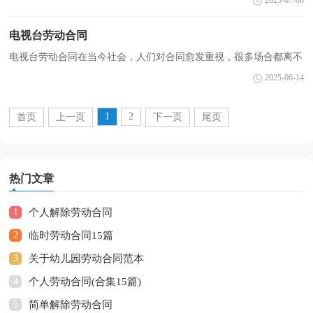
2025-07-08
行合作。那么我们拟定合同的时候需要注意什么问题呢...
电视台劳动合同
电视台劳动合同在当今社会，人们对合同愈发重视，很多场合都离不
了合同，正常情况下，签订合同必须经过规定的方式。你所见过的合
2025-06-14
同是什么样的呢？下面是小编为大家收集的电视台劳动合...
1
2
首页
上一页
下一页
尾页
热门文章
1
个人解除劳动合同
2
临时劳动合同15篇
3
关于幼儿园劳动合同范本
4
个人劳动合同(合集15篇)
5
简单解除劳动合同