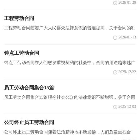
同出现的次数越来越多，合同是对双方的保障又是一种约束。合同有
2026-01-20
不同的类型，当然也有不同的目的，下面是小编精心整理...
工程劳动合同
工程劳动合同随着广大人民群众法律意识的普遍提高，关于合同的利
益纠纷越来越多，签订合同是为了保障双方的利益，避免不必要的争
2026-01-13
端。相信大家又在为写合同犯愁了吧，下面是小编收集...
钟点工劳动合同
钟点工劳动合同在人们愈发重视契约的社会中，合同的用途越来越广
泛，签订合同也是最有效的法律依据之一。那么制定合同书有什么需
2025-12-22
要注意的呢？以下是小编为大家整理的钟点工劳动合...
员工劳动合同集合15篇
员工劳动合同集合15篇现今社会公众的法律意识不断增强，关于合同
的利益纠纷越来越多，签订合同也是最有效的法律依据之一。你知道
2025-12-03
合同的主要内容是什么吗？下面是小编帮大家整理的...
公司终止员工劳动合同
公司终止员工劳动合同随着法治精神地不断发扬，人们愈发重视合
同，很多场合都离不了合同，它也是减少和防止发生争议的重要措