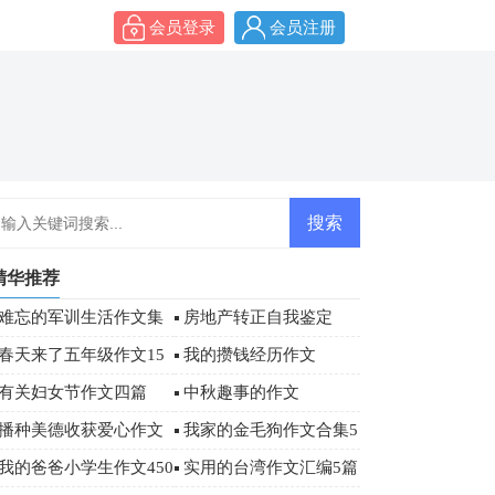
会员登录
会员注册
精华推荐
难忘的军训生活作文集
房地产转正自我鉴定
合6篇
春天来了五年级作文15
我的攒钱经历作文
篇
有关妇女节作文四篇
中秋趣事的作文
播种美德收获爱心作文
我家的金毛狗作文合集5
篇
我的爸爸小学生作文450
实用的台湾作文汇编5篇