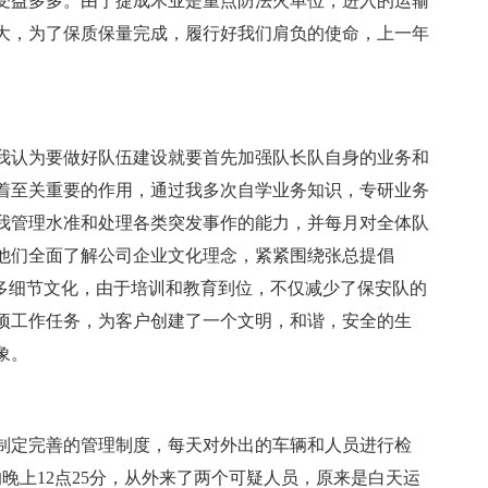
受益多多。由于捷成木业是重点防法火单位，进入的运输
大，为了保质保量完成，履行好我们肩负的使命，上一年
我认为要做好队伍建设就要首先加强队长队自身的业务和
着至关重要的作用，通过我多次自学业务知识，专研业务
我管理水准和处理各类突发事作的能力，并每月对全体队
他们全面了解公司企业文化理念，紧紧围绕张总提倡
诸多细节文化，由于培训和教育到位，不仅减少了保安队的
项工作任务，为客户创建了一个文明，和谐，安全的生
象。
制定完善的管理制度，每天对外出的车辆和人员进行检
的晚上12点25分，从外来了两个可疑人员，原来是白天运