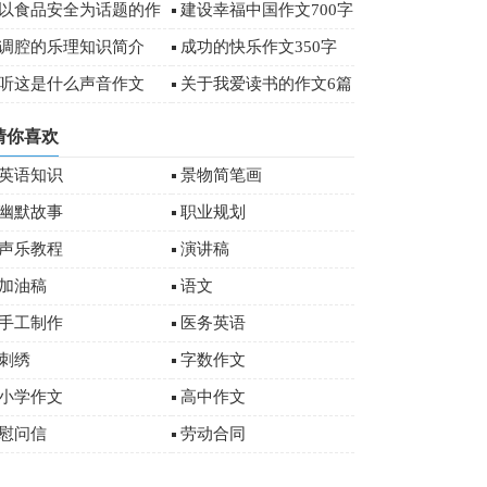
字
以食品安全为话题的作
建设幸福中国作文700字
文
调腔的乐理知识简介
成功的快乐作文350字
听这是什么声音作文
关于我爱读书的作文6篇
猜你喜欢
英语知识
景物简笔画
幽默故事
职业规划
声乐教程
演讲稿
加油稿
语文
手工制作
医务英语
刺绣
字数作文
小学作文
高中作文
慰问信
劳动合同