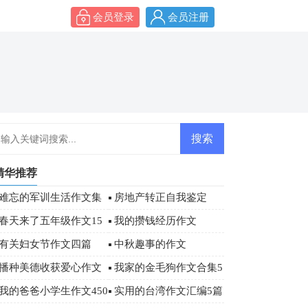
会员登录
会员注册
精华推荐
难忘的军训生活作文集
房地产转正自我鉴定
合6篇
春天来了五年级作文15
我的攒钱经历作文
篇
有关妇女节作文四篇
中秋趣事的作文
播种美德收获爱心作文
我家的金毛狗作文合集5
篇
我的爸爸小学生作文450
实用的台湾作文汇编5篇