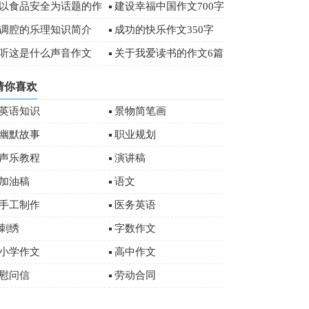
字
以食品安全为话题的作
建设幸福中国作文700字
文
调腔的乐理知识简介
成功的快乐作文350字
听这是什么声音作文
关于我爱读书的作文6篇
猜你喜欢
英语知识
景物简笔画
幽默故事
职业规划
声乐教程
演讲稿
加油稿
语文
手工制作
医务英语
刺绣
字数作文
小学作文
高中作文
慰问信
劳动合同