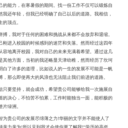
己的能力，在寒暑假的期间。找一份工作不仅可以锻炼自
然我还年轻，但我已经明确了自己以后的道路。我相信，
生的顶点。
拼搏，我对于任何的困难和挑战从来都不会放弃和退缩。
己刚进入校园的时候感到的迷茫和失落。然而经过这四年
从容地离开校园，我对自己的未来充满着希望。通过这几
是其他方面，当初的我还略显天津幼稚，然而经历了坎坷
明白了许多的道理，比如说人的一生的发展不可能是一帆
搏，那么即使再大的风浪也无法阻止我们前进的道路。
信只要坚持，就会成功，希望贵公司能够给我一次施展自
摇的决心，不怕苦不怕累，工作时能独当一面，能积极的
整片绿洲。
智为贵公司的发展尽绵薄之力!华丽的文字并不能使人了
亲力亲为!所以见到我才会使你更了解我!“学历的高低