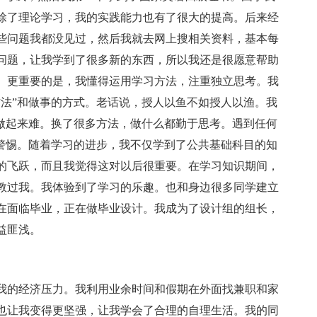
除了理论学习，我的实践能力也有了很大的提高。后来经
些问题我都没见过，然后我就去网上搜相关资料，基本每
问题，让我学到了很多新的东西，所以我还是很愿意帮助
。更重要的是，我懂得运用学习方法，注重独立思考。我
方法”和做事的方式。老话说，授人以鱼不如授人以渔。我
易做起来难。换了很多方法，做什么都勤于思考。遇到任何
持警惕。随着学习的进步，我不仅学到了公共基础科目的知
的飞跃，而且我觉得这对以后很重要。在学习知识期间，
教过我。我体验到了学习的乐趣。也和身边很多同学建立
在面临毕业，正在做毕业设计。我成为了设计组的组长，
益匪浅。
我的经济压力。我利用业余时间和假期在外面找兼职和家
也让我变得更坚强，让我学会了合理的自理生活。我的同