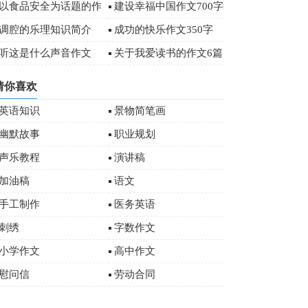
字
以食品安全为话题的作
建设幸福中国作文700字
文
调腔的乐理知识简介
成功的快乐作文350字
听这是什么声音作文
关于我爱读书的作文6篇
猜你喜欢
英语知识
景物简笔画
幽默故事
职业规划
声乐教程
演讲稿
加油稿
语文
手工制作
医务英语
刺绣
字数作文
小学作文
高中作文
慰问信
劳动合同