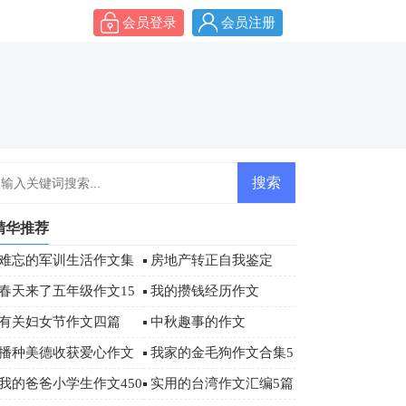
会员登录
会员注册
精华推荐
难忘的军训生活作文集
房地产转正自我鉴定
合6篇
春天来了五年级作文15
我的攒钱经历作文
篇
有关妇女节作文四篇
中秋趣事的作文
播种美德收获爱心作文
我家的金毛狗作文合集5
篇
我的爸爸小学生作文450
实用的台湾作文汇编5篇