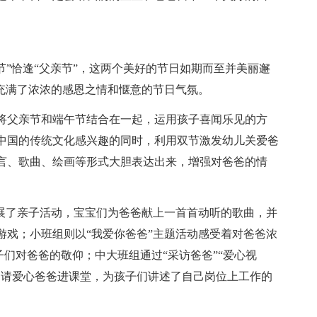
节”恰逢“父亲节”，这两个美好的节日如期而至并美丽邂
处充满了浓浓的感恩之情和惬意的节日气氛。
况将父亲节和端午节结合在一起，运用孩子喜闻乐见的方
中国的传统文化感兴趣的同时，利用双节激发幼儿关爱爸
言、歌曲、绘画等形式大胆表达出来，增强对爸爸的情
开展了亲子活动，宝宝们为爸爸献上一首首动听的歌曲，并
游戏；小班组则以“我爱你爸爸”主题活动感受着对爸爸浓
子们对爸爸的敬仰；中大班组通过“采访爸爸”“爱心视
邀请爱心爸爸进课堂，为孩子们讲述了自己岗位上工作的