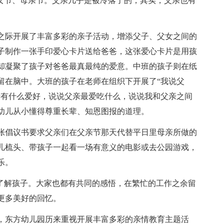
妇女节、母亲节。父亲几乎是被冷落了的，其实，父亲也有
之际开展了丰富多彩的亲子活动，增添父子、父女之间的
子制作一张手印爱心卡片送给爸爸，这张爱心卡片是用孩
却凝聚了孩子对爸爸最真最纯的爱意。中班的孩子则在纸
留在脑中。大班的孩子在老师在组织下开展了“我说父
亲有什么爱好，说说父亲最爱吃什么，说说我和父亲之间
幼儿从小懂得尊重长辈、知恩图报的道理。
张倡议书要求父亲们在父亲节那天代替平日里母亲所做的
儿梳头、带孩子一起看一场有意义的电影或去公园游戏，
乐。
爸了解孩子。大家也都有共同的感悟，在繁忙的工作之余留
更多美好的回忆。
，东方幼儿园历来重视开展丰富多彩的亲情教育主题活