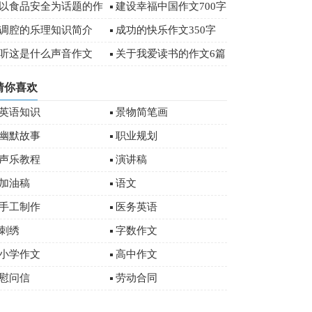
字
以食品安全为话题的作
建设幸福中国作文700字
文
调腔的乐理知识简介
成功的快乐作文350字
听这是什么声音作文
关于我爱读书的作文6篇
猜你喜欢
英语知识
景物简笔画
幽默故事
职业规划
声乐教程
演讲稿
加油稿
语文
手工制作
医务英语
刺绣
字数作文
小学作文
高中作文
慰问信
劳动合同