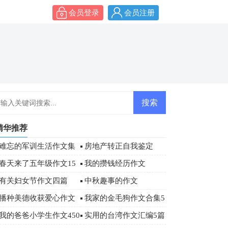
会员登录
会员注册
精华推荐
难忘的军训生活作文集
房地产转正自我鉴定
合6篇
春天来了五年级作文15
我的攒钱经历作文
篇
有关妇女节作文四篇
中秋趣事的作文
播种美德收获爱心作文
我家的金毛狗作文合集5
篇
我的爸爸小学生作文450
实用的台湾作文汇编5篇