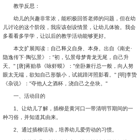
教学反思：
幼儿的兴趣非常浓，能积极回答老师的问题，但在幼
儿讨论的这个阶段，我应该创设情景，让幼儿体验。我会
多看看多学学，让以后的教学活动能够更好。
本文扩展阅读：自己释义自身、本身。出自《南史·
隐逸传下·陶弘景》："初，弘景母梦青龙无尾，自己升
天。" [唐]蒋贻恭《咏虾蟆》："坐卧兼行总一般，向人努
眼太无端，欲知自己形骸小，试就蹄涔照影看。" [明]李贽
《杂说》："夺他人之酒杯，浇自己之垒块。"
一、活动目的
1、让幼儿了解，插柳是黄河口一带清明节期间的一
种习俗，并知道其由来。
2、通过插柳活动，培养幼儿爱劳动的习惯。