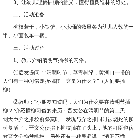
3、让幼儿理解插柳的意义，懂得植树造林的好处。
二、活动准备
柳枝若干，小铁铲、小水桶的数量各为幼儿人数的一
半、小面包车一辆。
三、活动过程
1、教师介绍清明节插柳的习俗。
①启发提问：“清明时节，草青树绿，黄河口一带的
人们有一种习俗即折柳枝，这是为什么？”（人们要插
柳）
②教师：“小朋友知道吗，人们为什么要在清明节插
柳？”介绍插柳习俗的来历：晋文公在清明节的第二天，
到大臣介之推坟前祭奠时，发现与介之推同时被烧死的柳
树复活了，晋文公便掐下柳枝插在了头上，他的群臣也仿
效晋文公掐戴柳枝。另外还有一种民谣说：“清明不插