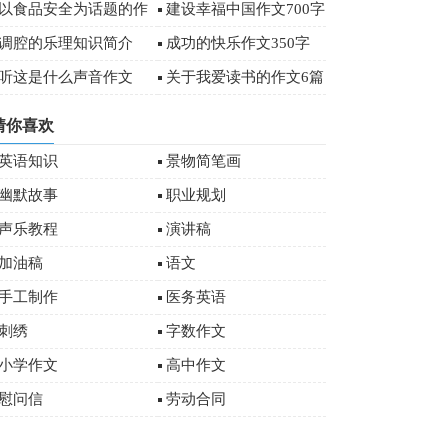
字
以食品安全为话题的作
建设幸福中国作文700字
文
调腔的乐理知识简介
成功的快乐作文350字
听这是什么声音作文
关于我爱读书的作文6篇
猜你喜欢
英语知识
景物简笔画
幽默故事
职业规划
声乐教程
演讲稿
加油稿
语文
手工制作
医务英语
刺绣
字数作文
小学作文
高中作文
慰问信
劳动合同