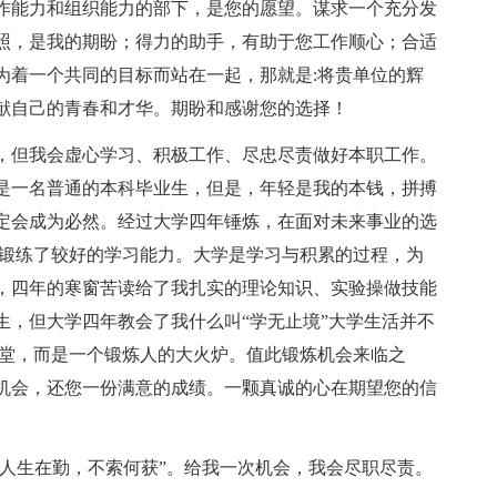
作能力和组织能力的部下，是您的愿望。谋求一个充分发
照，是我的期盼；得力的助手，有助于您工作顺心；合适
为着一个共同的目标而站在一起，那就是:将贵单位的辉
献自己的青春和才华。期盼和感谢您的选择！
，但我会虚心学习、积极工作、尽忠尽责做好本职工作。
是一名普通的本科毕业生，但是，年轻是我的本钱，拼搏
定会成为必然。经过大学四年锤炼，在面对未来事业的选
中锻练了较好的学习能力。大学是学习与积累的过程，为
，四年的寒窗苦读给了我扎实的理论知识、实验操做技能
生，但大学四年教会了我什么叫“学无止境”大学生活并不
天堂，而是一个锻炼人的大火炉。值此锻炼机会来临之
机会，还您一份满意的成绩。一颗真诚的心在期望您的信
“人生在勤，不索何获”。给我一次机会，我会尽职尽责。