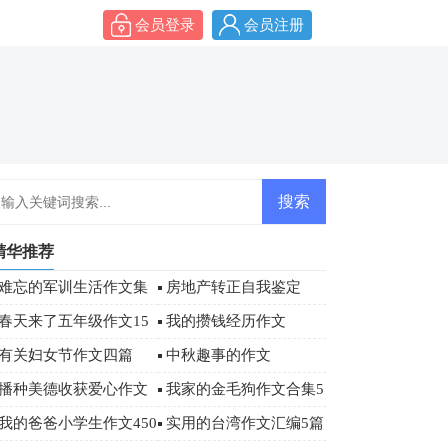
会员登录
会员注册
精华推荐
难忘的军训生活作文集
房地产转正自我鉴定
合6篇
春天来了五年级作文15
我的攒钱经历作文
篇
有关妇女节作文四篇
中秋趣事的作文
播种美德收获爱心作文
我家的金毛狗作文合集5
篇
我的爸爸小学生作文450
实用的台湾作文汇编5篇