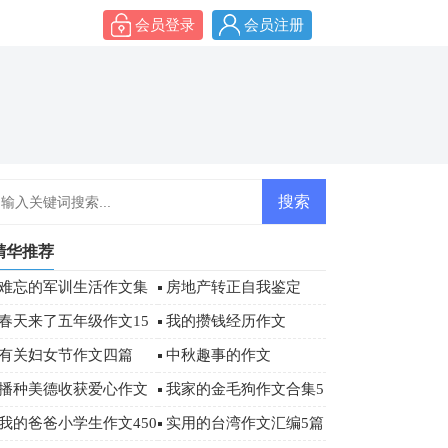
会员登录
会员注册
精华推荐
难忘的军训生活作文集
房地产转正自我鉴定
合6篇
春天来了五年级作文15
我的攒钱经历作文
篇
有关妇女节作文四篇
中秋趣事的作文
播种美德收获爱心作文
我家的金毛狗作文合集5
篇
我的爸爸小学生作文450
实用的台湾作文汇编5篇