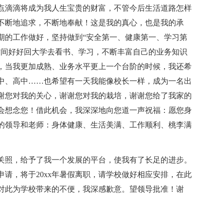
点滴滴将成为我人生宝贵的财富，不管今后生活道路怎样
不断地追求，不断地奉献！这是我的真心，也是我的承
期的工作做好，坚持做到“安全第一、健康第一、学习第
时间好好回大学去看书、学习，不断丰富自己的业务知识
，当我更加成熟、业务水平更上一个台阶的时候，我还希
中、高中……也希望有一天我能像校长一样，成为一名出
谢您对我的关心，谢谢您对我的栽培，谢谢您给了我家的
会想念您！借此机会，我深深地向您道一声祝福：愿您身
的领导和老师：身体健康、生活美满、工作顺利、桃李满
关照，给予了我一个发展的平台，使我有了长足的进步。
请，将于20xx年暑假离职，请学校做好相应安排，在此
对此为学校带来的不便，我深感歉意。望领导批准！谢