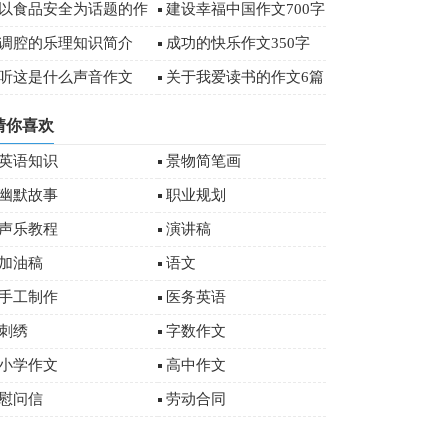
字
以食品安全为话题的作
建设幸福中国作文700字
文
调腔的乐理知识简介
成功的快乐作文350字
听这是什么声音作文
关于我爱读书的作文6篇
猜你喜欢
英语知识
景物简笔画
幽默故事
职业规划
声乐教程
演讲稿
加油稿
语文
手工制作
医务英语
刺绣
字数作文
小学作文
高中作文
慰问信
劳动合同