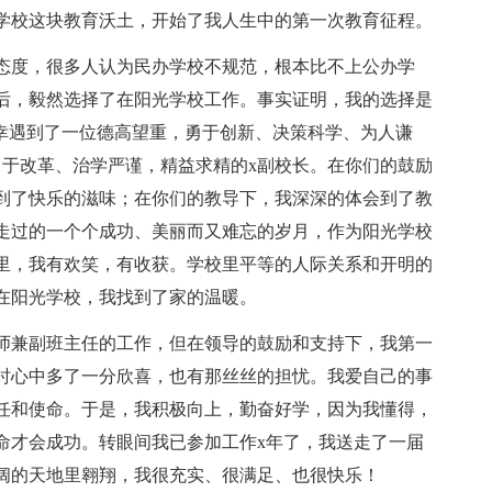
学校这块教育沃土，开始了我人生中的第一次教育征程。
态度，很多人认为民办学校不规范，根本比不上公办学
后，毅然选择了在阳光学校工作。事实证明，我的选择是
有幸遇到了一位德高望重，勇于创新、决策科学、为人谦
勇于改革、治学严谨，精益求精的x副校长。在你们的鼓励
到了快乐的滋味；在你们的教导下，我深深的体会到了教
走过的一个个成功、美丽而又难忘的岁月，作为阳光学校
里，我有欢笑，有收获。学校里平等的人际关系和开明的
在阳光学校，我找到了家的温暖。
师兼副班主任的工作，但在领导的鼓励和支持下，我第一
时心中多了一分欣喜，也有那丝丝的担忧。我爱自己的事
任和使命。于是，我积极向上，勤奋好学，因为我懂得，
命才会成功。转眼间我已参加工作x年了，我送走了一届
阔的天地里翱翔，我很充实、很满足、也很快乐！