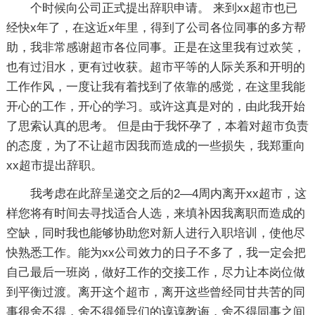
个时候向公司正式提出辞职申请。 来到xx超市也已
经快x年了，在这近x年里，得到了公司各位同事的多方帮
助，我非常感谢超市各位同事。正是在这里我有过欢笑，
也有过泪水，更有过收获。超市平等的人际关系和开明的
工作作风，一度让我有着找到了依靠的感觉，在这里我能
开心的工作，开心的学习。或许这真是对的，由此我开始
了思索认真的思考。 但是由于我怀孕了，本着对超市负责
的态度，为了不让超市因我而造成的一些损失，我郑重向
xx超市提出辞职。
我考虑在此辞呈递交之后的2—4周内离开xx超市，这
样您将有时间去寻找适合人选，来填补因我离职而造成的
空缺，同时我也能够协助您对新人进行入职培训，使他尽
快熟悉工作。能为xx公司效力的日子不多了，我一定会把
自己最后一班岗，做好工作的交接工作，尽力让本岗位做
到平衡过渡。离开这个超市，离开这些曾经同甘共苦的同
事很舍不得，舍不得领导们的谆谆教诲，舍不得同事之间