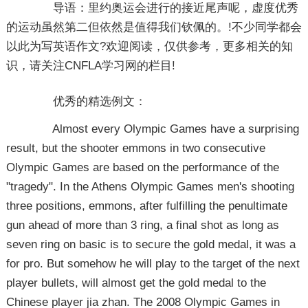
导语：
里约奥运会进行的接近尾声呢，虚度优秀
的运动虽然第二但依然是值得我们钦佩的。!不少同学都会
以此为写英语作文?欢迎阅读，仅供参考，更多相关的知
识，请关注CNFLA学习网的栏目!
优秀的精选例文：
Almost every Olympic Games have a surprising
result, but the shooter emmons in two consecutive
Olympic Games are based on the performance of the
"tragedy". In the Athens Olympic Games men's shooting
three positions, emmons, after fulfilling the penultimate
gun ahead of more than 3 ring, a final shot as long as
seven ring on basic is to secure the gold medal, it was a
for pro. But somehow he will play to the target of the next
player bullets, will almost get the gold medal to the
Chinese player jia zhan. The 2008 Olympic Games in