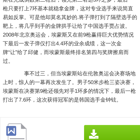
枪只要打上7环基本就稳拿金牌，这对专业选手来说简直
易如反掌。可是他却莫名其妙的.将子弹打到了隔壁选手的
靶上，将几乎到手的金牌拱手让给了中国选手贾占波。
2008年北京奥运会，埃蒙斯又在前9枪赢得巨大优势情况
下最后一发子弹仅打出4.4环的业余成绩，这一次金
牌“让”给了邱健，而埃蒙斯最终排名第四与奖牌擦肩而
过。
事不过三，但当埃蒙斯站在伦敦奥运会决赛场地
上时，惊人的一幕再次发生了。男子50米步枪三姿决赛，
埃蒙斯在决赛第9枪还领先对手1环多的情况下，最后一枪
打出了7.6环，这次获得冠军的是韩国选手金钟铉。