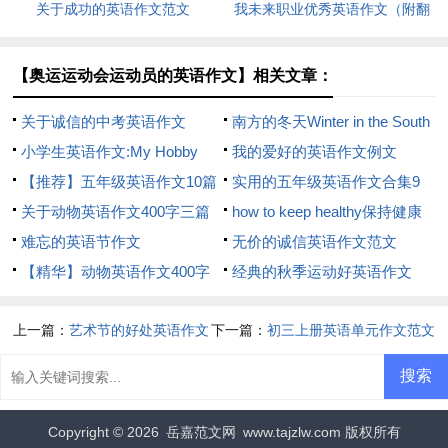
关于成功的英语作文范文
我未来职业优秀英语作文（附翻
译）
【奥运运动会运动员的英语作文】相关文章：
关于诚信的中考英语作文
南方的冬天Winter in the South
小学生英语作文:My Hobby
我的爱好的英语作文例文
【推荐】五年级英语作文10篇
实用的五年级英语作文合集9
关于动物英语作文400字三篇
篇
how to keep healthy保持健康
难忘的英语节作文
英语作文
无价的诚信英语作文范文
【精华】动物英语作文400字
经典的秋季运动好英语作文
三篇
上一篇：
艺术节的好处英语作文
下一篇：
初三上册英语单元作文范文
Copyright © 2026
岳嘉范文网
www.tajzlw.com 版权所有