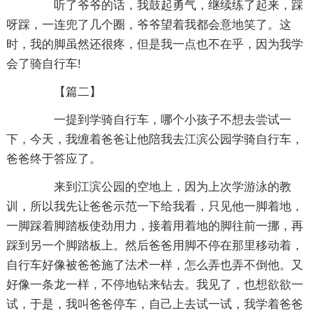
听了爷爷的话，我鼓起勇气，继续练了起来，踩
呀踩，一连兜了几个圈，爷爷望着我都会意地笑了。这
时，我的脚虽然还很疼，但是我一点也不在乎，因为我学
会了骑自行车!
【篇二】
一提到学骑自行车，哪个小孩子不想去尝试一
下，今天，我缠着爸爸让他陪我去江滨公园学骑自行车，
爸爸终于答应了。
来到江滨公园的空地上，因为上次学游泳的教
训，所以我先让爸爸示范一下给我看，只见他一脚着地，
一脚踩着脚踏板使劲用力，接着用着地的脚往前一挪，再
踩到另一个脚踏板上。然后爸爸用脚不停在那里移动着，
自行车好像被爸爸施了法术一样，怎么弄也弄不倒他。又
好像一条龙一样，不停地钻来钻去。我见了，也想欲欲一
试，于是，我叫爸爸停车，自己上去试一试，我学着爸爸