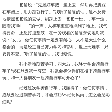
爸爸说：“先握好车把，坐上去，然后再把脚踩
在车踏上，用力蹬就行了。”我听了爸爸的话，迫不及待
地按照爸爸说的去做。刚踩上去，爸爸一松手，车一歪，
随着我“啊……”的一声，人和车重重地摔到了地上。我气
得要命，正想打退堂鼓，在一旁观看的爸爸亲切地对我
说：“女儿，做任何事情一定要有耐心，人不是天生什么
都会的，而是经过自己努力学习和奋斗。世上无难事，只
要肯攀登。”听了爸爸的话，我很惭愧。
我不断地刻苦学习，四天后，我终于学会骑自行
车了!现在只要我一有空，我就会和伙伴们在楼下骑自行车
玩，和一大群朋友一起骑自行车可开心了!
经过这次学骑自行车，我懂得了：做任何事情，
必须要经过刻苦学习，才会成功!不经历风雨，怎么会见彩
虹呢!