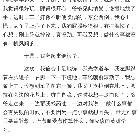
我觉得很好玩，踩得很开心。爷爷见此情景，慢慢地放了
手，这时，车子好像不听使唤似的，东歪西倒，我心里一
慌，从车子上摔了下来，我的屁股疼得很，有些胆怯了，
心想：刚上阵就摔跤，真没劲。可我又想：做什么事都没
有一帆风顺的，
于是，我爬起来继续学。
这次，我信心十足地练，我先学遛车，我左脚蹬
着左脚镫子，右脚一下一下蹬地，车轮朝前滚动了，我想
骑上去，没想到车子向右一倾，我又再次摔倒在地上，脚
撞在旁边的花基上，鲜血直流，这时我想半途而废了，爷
爷走过来，一边帮我搽药油，一边对我说：“做什么事都
会有失败的时候，不要因为一点小事就想回头，‘世无难事
只要肯登攀’，流点血受点伤算什么，你应该向英雄学
习。”