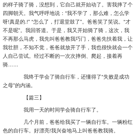
的样子骑了骑，没想到，它自己就开始动了。害我摔了个
四脚朝天。我气呼呼地说：“我不学了，那么难，怎么学
呀!真是的.!” “怎么了，打退堂鼓了”。爸爸笑了笑说。“才
不是呢”。我回答道。于是，我又开始骑了骑，这次，我
不再那么马虎，我先叫爸爸教我巧门，爸爸先扶着我，让
我壮胆，不知不觉，爸爸就放开了手，我也很快就会一个
人自己尝试。经过不断的一次次摔倒、爬起，接着再
骑……
我终于学会了骑自行车，还懂得了“失败是成功
之母”的内涵。
【篇三】
我用一天的时间学会骑自行车了。
几个月前，爸爸给我买了一辆自行车。一辆粉红
色的自行车。好漂亮!我兴奋地马上叫爸爸教我骑。