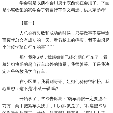
学会就是以前不会用摸个东西现在会用了。下面
是小编收集的我学会了骑自行车作文精选，供大家参考!
【篇一】
人总会有失败和成功的时候，只要做事不要半途
而废就总会有成功的一天。看着腿上的疤痕，我不由想起
小时候学骑自行车的事``````
那年我刚6岁，我躺姐姐已经会期自行车了，看
着姐姐快乐的起自行车出外的情景，我很羡慕。于是我决
定叫爷爷教我学自行车。
在小区里，我看到哥哥、姐姐们骑得很轻松。我
心里想：这不是‘小菜一碟’吗?
开始学了，爷爷告诉我：“骑车两眼一定要望着
前方，两手把紧车头扶手，用力踩就是了。”我遵照爷爷
的教导学起来了，开始，爷爷帮我扶车头，我就用力踩。