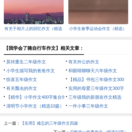
有关于相片上的回忆作文（精选
小学生春季运动会作文（精选）
3篇）
【我学会了骑自行车作文】相关文章：
莫待重生二年级作文
有关外公的作文
小学生描写我的爸爸作文
和眼睛聊聊天六年级作文
惊喜五年级作文
【精品】书包三年级作文300
有关瓢虫的作文
字三篇
实用的母爱三年级作文300字
【精华】小学作文400字集合9
四篇
三年级我的新朋友作文精选
篇
清明节小学作文（精选10篇）
一件小事三年级作文
上一篇：
【实用】难忘的三年级作文四篇
下一篇：
后悔的一件事作文（精选32篇）