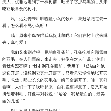
夫人，优雅地走到了一棵树前，吐出了它那乌黑的舌头来
吃它最喜爱的树叶。
咦！远处传来叽叽喳喳小鸟的歌声，我赶紧跑过去一
看，怎么看不见小鸟呀！
哦！原来小鸟在跟我玩捉迷藏呢！它们在树上跳来跳
去，真可爱！
我们又来到难得一见的白孔雀前，孔雀拖着它那雪白
的羽毛，在人们面前走来走去，好像在对人们说：“你们
看我多漂亮啊！”我走到孔雀跟前，我用了一张洁白的纸
逗它开屏，没想到它真地开屏了，只看见它慢慢地张开羽
毛，忽然，那些长长的羽毛在一瞬间全展开了。哇！真好
看啊，人们一下子吹呼起来，白孔雀更得意了，它又开始
抖动着羽毛，好像再对我说：“哈哈，我是最白的，最美
丽的孔雀！”
啊！五泉山春游真好玩啊！