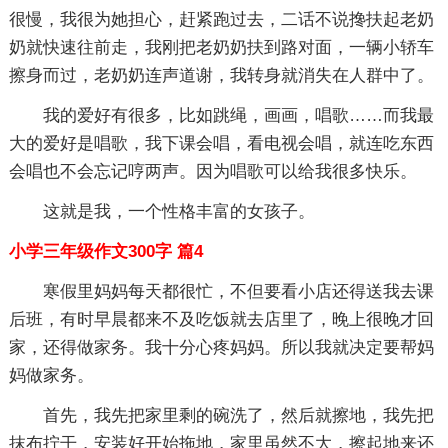
很慢，我很为她担心，赶紧跑过去，二话不说搀扶起老奶
奶就快速往前走，我刚把老奶奶扶到路对面，一辆小轿车
擦身而过，老奶奶连声道谢，我转身就消失在人群中了。
我的爱好有很多，比如跳绳，画画，唱歌……而我最
大的爱好是唱歌，我下课会唱，看电视会唱，就连吃东西
会唱也不会忘记哼两声。因为唱歌可以给我很多快乐。
这就是我，一个性格丰富的女孩子。
小学三年级作文300字 篇4
寒假里妈妈每天都很忙，不但要看小店还得送我去课
后班，有时早晨都来不及吃饭就去店里了，晚上很晚才回
家，还得做家务。我十分心疼妈妈。所以我就决定要帮妈
妈做家务。
首先，我先把家里剩的碗洗了，然后就擦地，我先把
抹布拧干，安装好开始拖地，家里虽然不大，擦起地来还