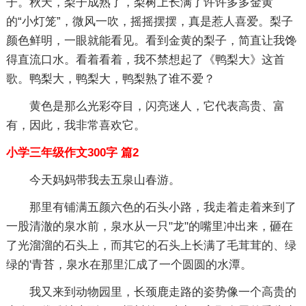
子。秋天，梨子成熟了，梨树上长满了许许多多金黄
的“小灯笼”，微风一吹，摇摇摆摆，真是惹人喜爱。梨子
颜色鲜明，一眼就能看见。看到金黄的梨子，简直让我馋
得直流口水。看着看着，我不禁想起了《鸭梨大》这首
歌。鸭梨大，鸭梨大，鸭梨熟了谁不爱？
黄色是那么光彩夺目，闪亮迷人，它代表高贵、富
有，因此，我非常喜欢它。
小学三年级作文300字 篇2
今天妈妈带我去五泉山春游。
那里有铺满五颜六色的石头小路，我走着走着来到了
一股清澈的泉水前，泉水从一只"龙"的嘴里冲出来，砸在
了光溜溜的石头上，而其它的石头上长满了毛茸茸的、绿
绿的'青苔，泉水在那里汇成了一个圆圆的水潭。
我又来到动物园里，长颈鹿走路的姿势像一个高贵的