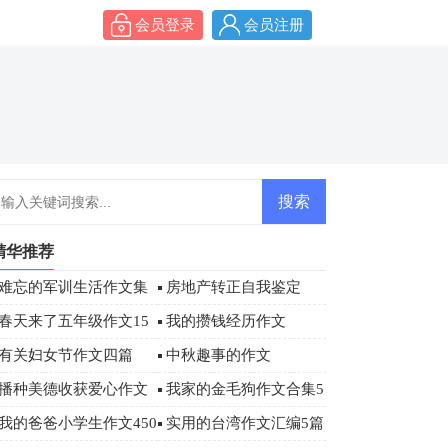
会员登录
会员注册
精华推荐
难忘的军训生活作文集
房地产转正自我鉴定
合6篇
春天来了五年级作文15
我的攒钱经历作文
篇
有关妇女节作文四篇
中秋趣事的作文
播种美德收获爱心作文
我家的金毛狗作文合集5
篇
我的爸爸小学生作文450
实用的台湾作文汇编5篇