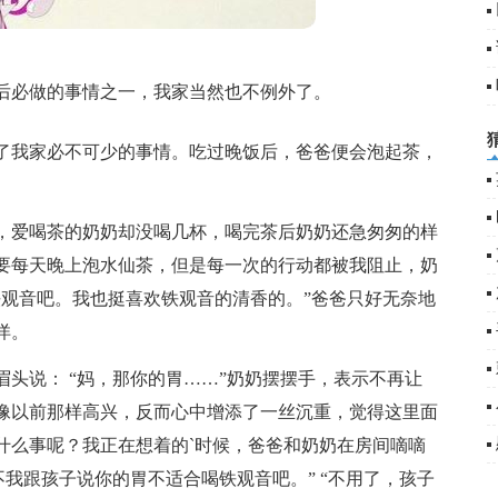
后必做的事情之一，我家当然也不例外了。
了我家必不可少的事情。吃过晚饭后，爸爸便会泡起茶，
，爱喝茶的奶奶却没喝几杯，喝完茶后奶奶还急匆匆的样
要每天晚上泡水仙茶，但是每一次的行动都被我阻止，奶
铁观音吧。我也挺喜欢铁观音的清香的。”爸爸只好无奈地
洋。
头说： “妈，那你的胃……”奶奶摆摆手，表示不再让
像以前那样高兴，反而心中增添了一丝沉重，觉得这里面
什么事呢？我正在想着的`时候，爸爸和奶奶在房间嘀嘀
不我跟孩子说你的胃不适合喝铁观音吧。” “不用了，孩子