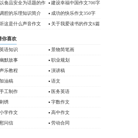
字
以食品安全为话题的作
建设幸福中国作文700字
文
调腔的乐理知识简介
成功的快乐作文350字
听这是什么声音作文
关于我爱读书的作文6篇
猜你喜欢
英语知识
景物简笔画
幽默故事
职业规划
声乐教程
演讲稿
加油稿
语文
手工制作
医务英语
刺绣
字数作文
小学作文
高中作文
慰问信
劳动合同