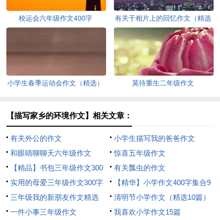
校运会六年级作文400字
有关于相片上的回忆作文（精选
3篇）
小学生春季运动会作文（精选）
莫待重生二年级作文
【描写家乡的环境作文】相关文章：
有关外公的作文
小学生描写我的爸爸作文
和眼睛聊聊天六年级作文
惊喜五年级作文
【精品】书包三年级作文300
有关瓢虫的作文
字三篇
实用的母爱三年级作文300字
【精华】小学作文400字集合9
四篇
三年级我的新朋友作文精选
篇
清明节小学作文（精选10篇）
一件小事三年级作文
我喜欢小学作文15篇