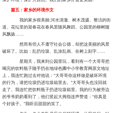
篇五：家乡的环境作文
我的家乡很美丽;河水清澈、树木茂盛、整洁的街
道、花坛里的迎春花在春风里随风舞蹈、公园里的柳树随
风飘扬……
然而有些人不遵守社会公德，却把这美丽的风景
破坏了。比如：乱扔垃圾、乱涂乱画、在树上刻字……
星期天，我来到公园里玩，看到有一个大哥哥把
喝完的饮料瓶子随手扔在地绿色圃中小学教育网原文地址
上，我连忙跑过去对他说：“大哥哥你这样做是破坏环境
的行为，请把垃圾扔进垃圾箱里去。”大哥哥头也没回就
走了。我连忙把饮料瓶子扔进垃圾箱里。我的行为被旁边
的爷爷奶奶看到了，他们竖起大拇指连声赞道：“你真是
个好孩子。”我听后甜甜的笑了。