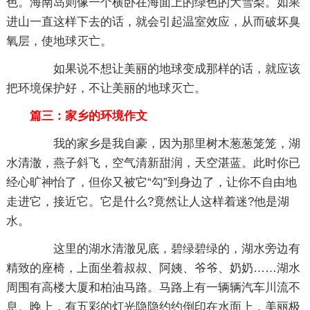
色。海南岛则像一个横卧在海面上的绿色的大雪梨。如果
进山一直这样下去的话，就会引起温室效应，从而破坏臭
氧层，使地球灭亡。
如果说不想让美丽的地球变成那样的话，就应该
把环境保护好，不让美丽的地球灭亡。
篇三：家乡的环境作文
我的家乡是我自豪，因为那里树木葱葱笼笼，湖
水清澈，燕子斜飞，空气清新甜润，天空湛蓝。此时你已
经心旷神怡了，但你又被它“勾”到身边了，让你不自由地
走进它，接近它。它是什么?竟然让人这样着迷?他是湖
水。
这里的湖水清澈见底，碧绿碧绿的，湖水旁边有
精致的座椅，上面坐着叔叔、阿姨、爷爷、奶奶……湖水
周围有高楼大厦和柏油马路。马路上有一辆辆汽车川流不
息。晚上，有五彩的灯光隐隐约约倒印在水面上，美丽极