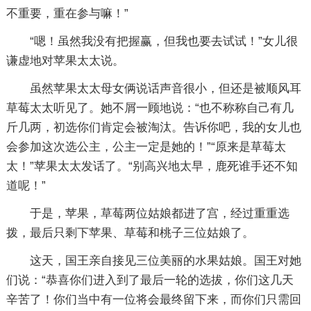
不重要，重在参与嘛！”
“嗯！虽然我没有把握赢，但我也要去试试！”女儿很
谦虚地对苹果太太说。
虽然苹果太太母女俩说话声音很小，但还是被顺风耳
草莓太太听见了。她不屑一顾地说：“也不称称自己有几
斤几两，初选你们肯定会被淘汰。告诉你吧，我的女儿也
会参加这次选公主，公主一定是她的！”“原来是草莓太
太！”苹果太太发话了。“别高兴地太早，鹿死谁手还不知
道呢！”
于是，苹果，草莓两位姑娘都进了宫，经过重重选
拨，最后只剩下苹果、草莓和桃子三位姑娘了。
这天，国王亲自接见三位美丽的水果姑娘。国王对她
们说：“恭喜你们进入到了最后一轮的选拔，你们这几天
辛苦了！你们当中有一位将会最终留下来，而你们只需回