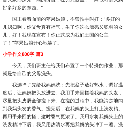
好多好多的东西。”
国王看着面前的苹果姑娘，不禁拍手叫好：“多好的
儿媳妇啊，你父母真有福气，生了你这么漂亮又聪明的女
儿，好！我现在宣布！你正式成为我们王国的公主
了！”苹果姑娘开心地笑了。
小学作文800字 篇3
今天，我们班主任给我们布置了一个特殊的作业，那
就是给自己的父母洗头。
我选择了先给我妈妈洗：先把盆子放好热水，调好温
度后，让妈妈把头放进去。我用手来回搓着我妈的头发，
尽量把头皮屑全部搓下来。在搓的过程中，我能清楚地闻
到我妈头发的香气。搓完后，在我妈的头上打上洗发精。
再用手来回的搓，这时香气更浓了。我用水将我妈头上的
洗发精冲下后，我又用热清水再把我妈的头冲了一遍。洗