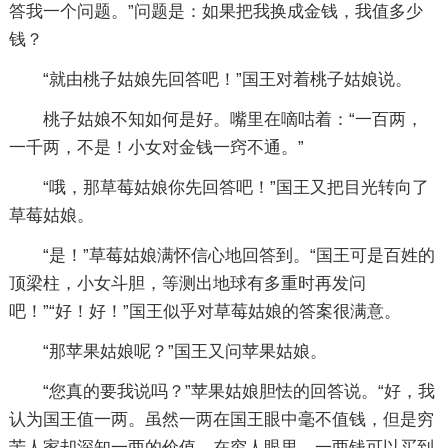
答我一个问题。”问题是：如果把我换成金钱，我值多少
钱？
“就由桃子姑娘先回答吧！”国王对着桃子姑娘说。
桃子姑娘不知如何是好。嘴里在嘀咕着：“一百两，
一千两，不是！小女对金钱一窍不通。”
“哦，那草莓姑娘你先回答吧！”国王又把目光转向了
草莓姑娘。
“是！”草莓姑娘满怀信心地回答到。“国王可是百姓的
顶梁柱，小女斗胆，等测出地球有多重时再发问
吧！”“好！好！”国王似乎对草莓姑娘的答案很满意。
“那苹果姑娘呢？”国王又问苹果姑娘。
“您真的要我说吗？”苹果姑娘胆怯的回答说。“好，我
认为国王值一两。虽然一两在国王眼中毫不值钱，但是穷
苦人家却深知一两的价值，在穷人眼里，一两钱可以买到