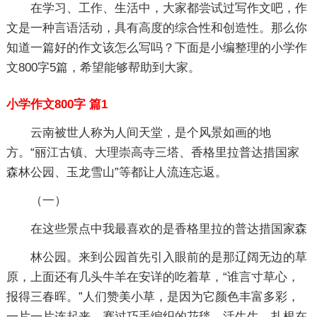
在学习、工作、生活中，大家都尝试过写作文吧，作
文是一种言语活动，具有高度的综合性和创造性。那么你
知道一篇好的作文该怎么写吗？下面是小编整理的小学作
文800字5篇，希望能够帮助到大家。
小学作文800字 篇1
云南被世人称为人间天堂，是个风景如画的地
方。“丽江古镇、大理崇高寺三塔、香格里拉普达措国家
森林公园、玉龙雪山”等都让人流连忘返。
（一）
在这些景点中我最喜欢的是香格里拉的普达措国家森
林公园。来到公园首先引入眼前的是那辽阔无边的草
原，上面还有几头牛羊在安详的吃着草，“谁言寸草心，
报得三春晖。”人们赞美小草，是因为它颜色丰富多彩，
一片一片连起来，赛过巧手编织的花毯，活生生，扎根在