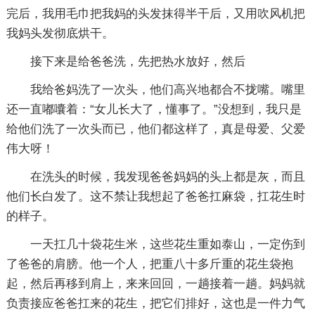
完后，我用毛巾把我妈的头发抹得半干后，又用吹风机把
我妈头发彻底烘干。
接下来是给爸爸洗，先把热水放好，然后
我给爸妈洗了一次头，他们高兴地都合不拢嘴。嘴里
还一直嘟囔着：“女儿长大了，懂事了。”没想到，我只是
给他们洗了一次头而已，他们都这样了，真是母爱、父爱
伟大呀！
在洗头的时候，我发现爸爸妈妈的头上都是灰，而且
他们长白发了。这不禁让我想起了爸爸扛麻袋，扛花生时
的样子。
一天扛几十袋花生米，这些花生重如泰山，一定伤到
了爸爸的肩膀。他一个人，把重八十多斤重的花生袋抱
起，然后再移到肩上，来来回回，一趟接着一趟。妈妈就
负责接应爸爸扛来的花生，把它们排好，这也是一件力气