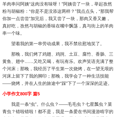
羊肉串问阿姨“这肉没有味呀！”阿姨尝了一块，举起孜然
粉与胡椒粉：“你是不是没添这两样？”我点点头，“那我帮
你加一点尝尝”加完后，我又尝了一块，那肉又香又嫩，
真好吃，孜然与胡椒的香味在嘴中飘荡，真与街上的羊肉
串一个味。
望着我的第一串劳动成果，我不禁欣慰地笑了。
那晚，我们烤了鸡翅、鸡肫、土豆、腐竹、香肠、三
黄鱼、翅中……又吃又喝，有玩有乐。欢声笑语充满了整
个河床；那晚，我经历了平生第一次烧烤，在一望无垠的
河床上留下了我的脚印；那晚，我学会了一种生活技能
——烧烤，并在人生的旅途中“踩”下了一个深深的足迹。
小学作文800字 篇5
我是一条“虫”。什么虫？——毛毛虫？七星瓢虫？菜
青虫？错啦错啦！都不是，我是一条爱在书间漫游啃字的