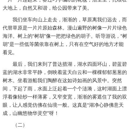
大地上，自然又和谐，给公园带来了美。
我们坐车向山上走去，渐渐的，草原离我们远去，而
代替草原是一片片原始森林。漫山遍野的树像一片片绿色
海洋。树上的“树胡”像一把把绿色的胡子。听导游说，“树
胡”是一些低等菌依靠在树上，只有在空气好的地方才能
看见。
最后，我们来到了普达措湖，湖水四面环山，碧蓝碧
蓝的湖水非常平静，倒映着蓝天白云和一棵棵郁郁葱葱的
树木。坐着游船我们陶醉在这如诗如画的风景中。突然
间，下起了雨，水面上泛起着一个个涟漪，这时湖面上漂
浮着像轻纱一样薄雾，又窄变宽，渐渐的雾遮住了我的双
眼，让人感觉仿佛在仙境一般。这真是“湖净心静佛意天
成，山幽悠物华灵空”呀！
（二）