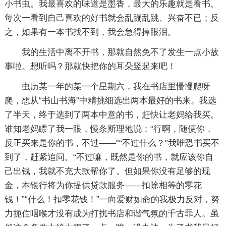
小书虫。我最喜欢的味道是墨香，最大的乐趣就是看书。
每次一看到自己喜欢的好书就会乱蹦乱跳、兴奋不已；反
之，如果有一本书找不到，我会急得掉眼泪。
我的生活中离不开书，那就自然免不了发生一点小故
事啦。想听吗？那就快把你的耳朵竖起来吧！
虫历某一年的某一个星期六，我在书店里慢慢爬呀
爬，想从“书山书海”中精挑细选出两本最好的书来。我选
了半天，终于选到了两本中意的书，赶快让老妈给我买。
谁知老妈瞟了我一眼，慢条斯理地说：“行啊，随便你，
反正买来是你的书，不过——”“不过什么？”我唯恐书买不
到了，赶紧追问。“不过嘛，既然是你的书，就应该你自
己出钱，我就不充大款帮你了。但如果你没有足够的现
金，本银行将为你提供贷款服务——扣除相等的零花
钱！”“什么！扣零花钱！”一向爱财如命的我极力反对，努
力扼住咽喉才没有成为打扰书店和谐气氛的千古罪人。虽