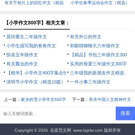
有关于相片上的回忆作文（精选
小学生春季运动会作文（精选）
3篇）
【小学作文800字】相关文章：
莫待重生二年级作文
有关外公的作文
小学生描写我的爸爸作文
和眼睛聊聊天六年级作文
惊喜五年级作文
【精品】书包三年级作文300
有关瓢虫的作文
字三篇
实用的母爱三年级作文300字
【精华】小学作文400字集合9
四篇
三年级我的新朋友作文精选
篇
清明节小学作文（精选10篇）
一件小事三年级作文
上一篇：
家乡的雪小学作文650字
下一篇：
有关中国人文精神作文
Copyright © 2026
岳嘉范文网
www.tajzlw.com 版权所有