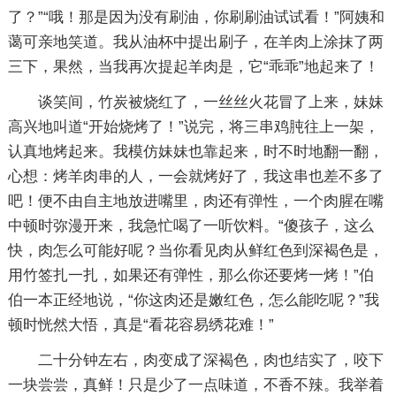
了？”“哦！那是因为没有刷油，你刷刷油试试看！”阿姨和
蔼可亲地笑道。我从油杯中提出刷子，在羊肉上涂抹了两
三下，果然，当我再次提起羊肉是，它“乖乖”地起来了！
谈笑间，竹炭被烧红了，一丝丝火花冒了上来，妹妹
高兴地叫道“开始烧烤了！”说完，将三串鸡肫往上一架，
认真地烤起来。我模仿妹妹也靠起来，时不时地翻一翻，
心想：烤羊肉串的人，一会就烤好了，我这串也差不多了
吧！便不由自主地放进嘴里，肉还有弹性，一个肉腥在嘴
中顿时弥漫开来，我急忙喝了一听饮料。“傻孩子，这么
快，肉怎么可能好呢？当你看见肉从鲜红色到深褐色是，
用竹签扎一扎，如果还有弹性，那么你还要烤一烤！”伯
伯一本正经地说，“你这肉还是嫩红色，怎么能吃呢？”我
顿时恍然大悟，真是“看花容易绣花难！”
二十分钟左右，肉变成了深褐色，肉也结实了，咬下
一块尝尝，真鲜！只是少了一点味道，不香不辣。我举着