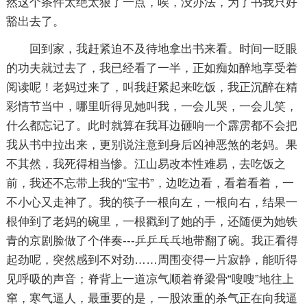
然这个条件太绝太狠了一点，唉，没办法，为了书我只好
豁出去了。
回到家，我赶紧迫不及待地拿出书来看。时间一眨眼
的功夫就过去了，我已经看了一半，正如痴如醉地享受着
阅读呢！老妈过来了，叫我赶紧起来吃饭，我正沉醉在精
彩情节当中，哪里听得见她叫我，一会儿哭，一会儿笑，
什么都忘记了。此时就算在我耳边砸响一个霹雳都不会把
我从书中拉出来，更别说注意到身后凶神恶煞的老妈。果
不其然，我死得相当惨。江山易改本性难易，去吃饭之
前，我还不忘带上我的“宝书”，边吃边看，看着看着，一
不小心又走神了。我的筷子一根向左，一根向右，结果一
根伸到了老妈的碗里，一根戳到了她的手，还随便为她铁
青的京剧脸做了个伴奏---乒乒乓乓地带翻了碗。我正看得
起劲呢，突然感到不对劲……周围变得一片寂静，能听得
见呼吸的声音；脊背上一道凉气顺着脊梁骨“嗖嗖”地往上
窜，寒气逼人，最重要的是，一股浓重的杀气正在向我逼