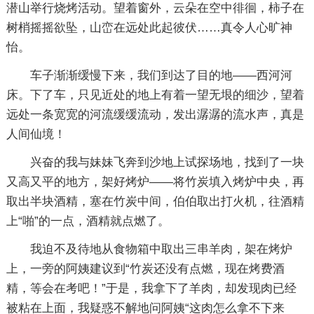
潜山举行烧烤活动。望着窗外，云朵在空中徘徊，柿子在
树梢摇摇欲坠，山峦在远处此起彼伏……真令人心旷神
怡。
车子渐渐缓慢下来，我们到达了目的地——西河河
床。下了车，只见近处的地上有着一望无垠的细沙，望着
远处一条宽宽的河流缓缓流动，发出潺潺的流水声，真是
人间仙境！
兴奋的我与妹妹飞奔到沙地上试探场地，找到了一块
又高又平的地方，架好烤炉——将竹炭填入烤炉中央，再
取出半块酒精，塞在竹炭中间，伯伯取出打火机，往酒精
上“啪”的一点，酒精就点燃了。
我迫不及待地从食物箱中取出三串羊肉，架在烤炉
上，一旁的阿姨建议到“竹炭还没有点燃，现在烤费酒
精，等会在考吧！”于是，我拿下了羊肉，却发现肉已经
被粘在上面，我疑惑不解地问阿姨“这肉怎么拿不下来