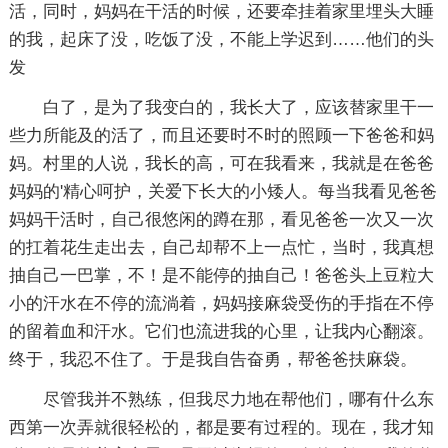
活，同时，妈妈在干活的时候，还要牵挂着家里埋头大睡
的我，起床了没，吃饭了没，不能上学迟到……他们的头
发
白了，是为了我变白的，我长大了，应该替家里干一
些力所能及的活了，而且还要时不时的照顾一下爸爸和妈
妈。村里的人说，我长的高，可在我看来，我就是在爸爸
妈妈的'精心呵护，关爱下长大的小矮人。每当我看见爸爸
妈妈干活时，自己很悠闲的蹲在那，看见爸爸一次又一次
的扛着花生走出去，自己却帮不上一点忙，当时，我真想
抽自己一巴掌，不！是不能停的抽自己！爸爸头上豆粒大
小的汗水在不停的流淌着，妈妈接麻袋受伤的手指在不停
的留着血和汗水。它们也流进我的心里，让我内心翻滚。
终于，我忍不住了。于是我自告奋勇，帮爸爸扶麻袋。
尽管我并不熟练，但我尽力地在帮他们，哪有什么东
西第一次弄就很轻松的，都是要有过程的。现在，我才知