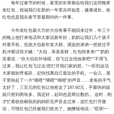
每年过春节的时候，家里的长辈都会给我们这些晚辈
发红包，祝福我们在新的一年里吉祥如意，健康成长。收
红包也是我在春节里最期待的一件事。
今年发红包最大方的大伯有事不能回来过年，年三十
的晚上他打来电话和大家说新年好，奶奶让我们几个孩子
对着手机，也祝大伯新年发大财。调皮的弟弟一把抓过手
机冲着话筒大喊：“大伯，恭喜发财，红包快拿来!”“”奶奶
笑着说：“你大伯在外地呢，你飞过去找他拿吧!”“不用飞
过来，我让红包飞过去!把打开我们家的群。”一听到这话
大家都欢呼雀跃，赶快找离自己最近的手机。一会儿，屋
子里响起了一片“嘀噔”“嘀噔”“嘀噔”的声音……老爸的手气
太好了，三百元的红包让他抢走了187.92元，手最快的姐
姐只抢到两块多。我还好，起码也是两位数的.。这时，刚
才忙着收拾碗筷的妈妈听见声音走过来，连忙也打开微
信，可惜红包已经被我们抢光了。她懊恼地说：“哎呀!一