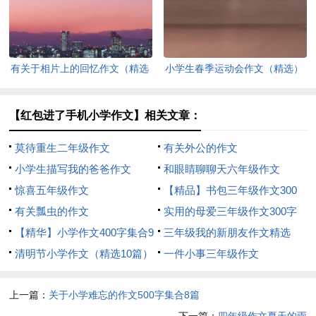
有关于相片上的回忆作文（精选
小学生春季运动会作文（精选）
3篇）
【红包进了手机小学作文】相关文章：
莫待重生二年级作文
有关外公的作文
小学生描写我的爸爸作文
和眼睛聊聊天六年级作文
惊喜五年级作文
【精品】书包三年级作文300
有关瓢虫的作文
字三篇
实用的母爱三年级作文300字
【精华】小学作文400字集合9
四篇
三年级我的新朋友作文精选
篇
清明节小学作文（精选10篇）
一件小事三年级作文
上一篇：
关于小学难忘的作文500字集合8篇
下一篇：
四年级作文夏天的雨