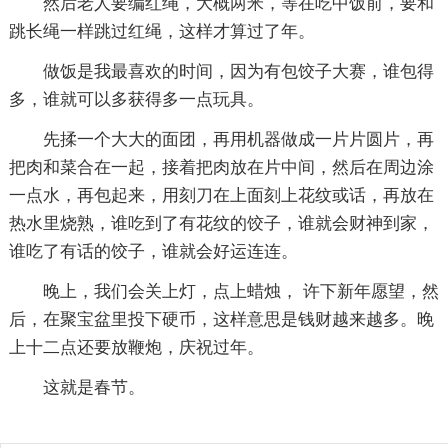
然后老人要编红绳，大概两米，等在吃中饭前，要和
跳长绳一样跳过红绳，这样才算过了年。
做饭是我最喜欢的时间，因为有包饺子大赛，谁包得
多，谁就可以多获得多一点玩具。
先揉一个大大的面团，再用机器做成一片片圆片，再
把肉和菜合在一起，接着把肉放在片中间，然后在周边涂
一点水，再包起来，用刻刀在上面刻上花纹或话，再放在
热水里烧熟，谁吃到了有花纹的饺子，谁就会财神到家，
谁吃了有话的饺子，谁就会好运连连。
晚上，我们会关上灯，点上蜡烛， 许下新年愿望，然
后，在聚宝盆里投下硬币，这样意思是钱财越来越多。晚
上十二点还要放鞭炮，庆祝过年。
这就是春节。