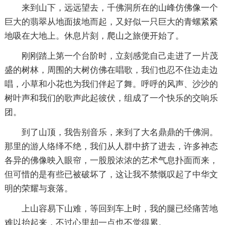
来到山下，远远望去，千佛洞所在的山峰仿佛像一个
巨大的翡翠从地面拔地而起，又好似一只巨大的青螺紧紧
地吸在大地上。休息片刻，爬山之旅便开始了。
刚刚踏上第一个台阶时，立刻感觉自己走进了一片茂
盛的树林，周围的大树仿佛在唱歌，我们也忍不住边走边
唱，小草和小花也为我们伴起了舞。呼呼的风声、沙沙的
树叶声和我们的歌声此起彼伏，组成了一个快乐的交响乐
团。
到了山顶，我告别音乐，来到了大名鼎鼎的千佛洞。
那里的游人络绎不绝，我们从人群中挤了进去，许多神态
各异的佛像映入眼帘，一股股浓浓的艺术气息扑面而来，
但可惜的是有些已被破坏了，这让我不禁慨叹起了中华文
明的荣耀与衰落。
上山容易下山难，等回到车上时，我的腿已经痛苦地
难以抬起来，不过心里却一点也不觉得累。