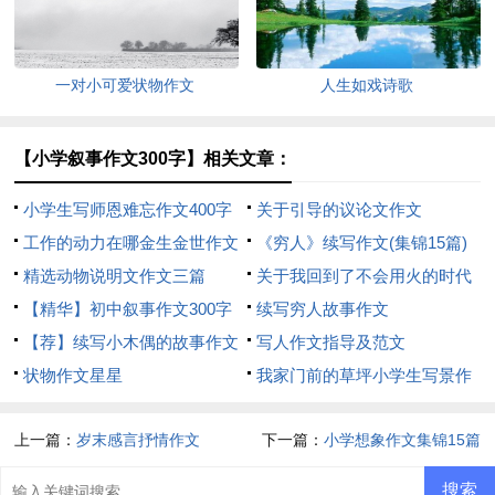
一对小可爱状物作文
人生如戏诗歌
【小学叙事作文300字】相关文章：
小学生写师恩难忘作文400字
关于引导的议论文作文
工作的动力在哪金生金世作文
《穷人》续写作文(集锦15篇)
写作材料
精选动物说明文作文三篇
关于我回到了不会用火的时代
【精华】初中叙事作文300字
想象作文
续写穷人故事作文
五篇
【荐】续写小木偶的故事作文
写人作文指导及范文
状物作文星星
我家门前的草坪小学生写景作
文
上一篇：
岁末感言抒情作文
下一篇：
小学想象作文集锦15篇