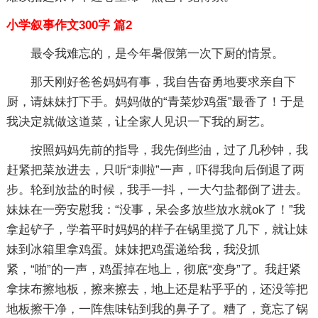
小学叙事作文300字 篇2
最令我难忘的，是今年暑假第一次下厨的情景。
那天刚好爸爸妈妈有事，我自告奋勇地要求亲自下
厨，请妹妹打下手。妈妈做的“青菜炒鸡蛋”最香了！于是
我决定就做这道菜，让全家人见识一下我的厨艺。
按照妈妈先前的指导，我先倒些油，过了几秒钟，我
赶紧把菜放进去，只听“刺啦”一声，吓得我向后倒退了两
步。轮到放盐的时候，我手一抖，一大勺盐都倒了进去。
妹妹在一旁安慰我：“没事，呆会多放些放水就ok了！”我
拿起铲子，学着平时妈妈的样子在锅里搅了几下，就让妹
妹到冰箱里拿鸡蛋。妹妹把鸡蛋递给我，我没抓
紧，“啪”的一声，鸡蛋掉在地上，彻底“变身”了。我赶紧
拿抹布擦地板，擦来擦去，地上还是粘乎乎的，还没等把
地板擦干净，一阵焦味钻到我的鼻子了。糟了，竟忘了锅