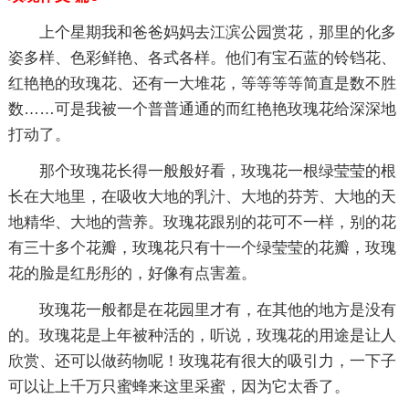
上个星期我和爸爸妈妈去江滨公园赏花，那里的化多
姿多样、色彩鲜艳、各式各样。他们有宝石蓝的铃铛花、
红艳艳的玫瑰花、还有一大堆花，等等等等简直是数不胜
数……可是我被一个普普通通的而红艳艳玫瑰花给深深地
打动了。
那个玫瑰花长得一般般好看，玫瑰花一根绿莹莹的根
长在大地里，在吸收大地的乳汁、大地的芬芳、大地的天
地精华、大地的营养。玫瑰花跟别的花可不一样，别的花
有三十多个花瓣，玫瑰花只有十一个绿莹莹的花瓣，玫瑰
花的脸是红彤彤的，好像有点害羞。
玫瑰花一般都是在花园里才有，在其他的地方是没有
的。玫瑰花是上年被种活的，听说，玫瑰花的用途是让人
欣赏、还可以做药物呢！玫瑰花有很大的吸引力，一下子
可以让上千万只蜜蜂来这里采蜜，因为它太香了。