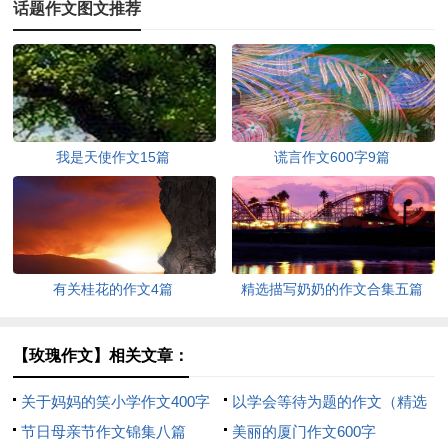
话题作文图文推荐
我是天使作文15篇
谎言作文600字9篇
有关桂花的作文4篇
精选描写奶奶的作文合集五篇
【玫瑰作文】相关文章：
关于妈妈的笑小学作文400字
以学会等待为题的作文（精选
集锦十篇
节日母亲节作文锦集八篇
13篇）
美丽的厦门作文600字