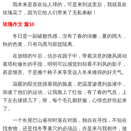
我本来是喜欢仙人球的，可是来到这里后，我就喜欢
玫瑰花了，因为它给人们带来了无私奉献！
玫瑰作文 篇10
冬日是一副破败伤感，没有了春的绿嫩，夏的阔大，
秋的色黄，只有乌黑与斑驳陆离。
在放睛的午后，信步在园子中，带着凉意的微风摇动
着塔松修长的手指，明明可以感觉到却看不到风的影子，
甚是惬意。于是搬个椅子来享受这入冬来难得的好天气。
温暖的阳光抚摸着我的脸庞，把温度渗透到血液中，
加速了他们的运动，让我脸上了红妆，有了春的气息，上
下左右揉搓几下，呀，每个毛孔都舒服，心情也舒坦起来
了。
一个长尾巴山雀何时落在对面，独自在寻找，不知在
找食物，还是找冬季巢穴的必须品，亦是来与我相伴，做