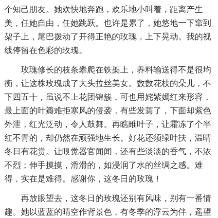
个知己朋友。她欢快地奔跑，欢乐地小叫着，距离产生
美，任她自由，任她跳跃。也许是累了，她悠地一下窜到
架子上，尾巴拨动了开得正艳的玫瑰，上下晃动。我的视
线停留在色彩的玫瑰。
玫瑰修长的枝条攀爬在铁架上，养料输送得不是很均
衡，让这株玫瑰成了大头拉丝美女。数数花枝的朵儿，不
下四五十，虽说不上花团锦簇，可也用姹紫嫣红来形容，
最上面的叶瓣难拒寒风的侵袭，有些发蔫了，下面却紫色
外泄，红光泛动，令人鼓舞。再瞧睢叶子，让霜冻了个半
红不青的，却仍然在顽强地生长。好花还须绿叶扶，温晴
冬日有花赏。让嗅觉器官闻闻，还有些淡淡的香气，不浓
不烈；伸手摸摸，滑滑的，如浸润了水的丝绸之感。难
得，实在是难得。感谢你，这冬日的玫瑰！
再放眼望去，这冬日的玫瑰还别有风味，别有一番情
趣。她以蓝蓝的晴空作背景色，有冬季的浮云为伴，遥望