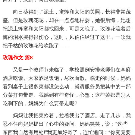
向日葵得到了泥土，蜜蜂和太阳的关照，长得非常茂
盛。但是玫瑰花呢，却在一点点地枯萎，她很后悔，她想
把泥土蜂蜜和太阳都找回来，可是太晚了。玫瑰花流着后
悔的泪水哭得很伤心，这时，风伯伯经过了这里，一吹就
把干枯的玫瑰花给吹跑了……
玫瑰作文 篇8
又是一个教师节来临了，学校照例安排老师们在李府
酒店吃饭。大家酒足饭饱，尽欢而散。临走的时候，妈妈
看到桌子上很多菜都没怎么动，就请服务员把其中的一部
分菜打包带走。我感到有些奇怪，心想：这些菜都是别人
吃剩下的，妈妈为什么要带走呢?
妈妈让我把菜拎着，拉着我出了酒店。走了几步，我
忍不住向妈妈提出了心中的疑问。妈妈笑笑，说：“这些
东西我自然有用处!”我更加好奇了，连忙追问：“你究竟要