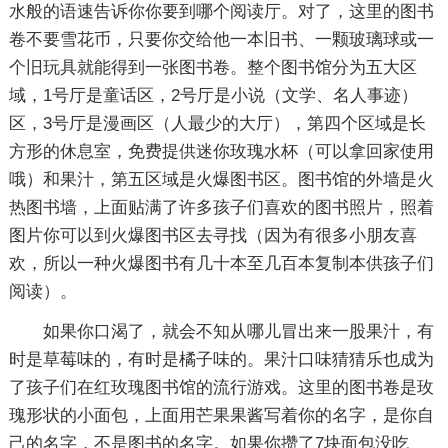
水般的语速告诉你你要到哪个阅读厅。对了，这里的图书
卷不要雪花币，只要你交给他一本旧书、一颗玻璃球或一
个旧玩具就能得到一张图书卷。整个图书馆分为五大区
域，1号厅是童话区，2号厅是小说（文学、名人事迹）
区，3号厅是漫画区（人最少的大厅），第四个区域是长
方形的休息室，免费提供迷你玫瑰水杯（可以拿回家使用
哦）和果汁，第五区域是火爆图书区。图书馆的外墙是火
热图书墙，上面贴满了许多孩子们喜欢的图书照片，照着
图片你可以到火爆图书区去寻找（因为有很多小朋友喜
欢，所以一种火爆图书有几十本至几百本复制本供孩子们
阅读）。
如果你口渴了，就会不知从哪儿冒出来一股果汁，有
时是草莓味的，有时是橘子味的。果汁口味猜猜乐也成为
了孩子们在红玫瑰图书馆的流行游戏。这里的图书卷是玫
瑰形状的小面包，上面用芒果果酱写着你的名字，是你自
己的名字，不是图书的名字。如果你攒了7块面包没吃