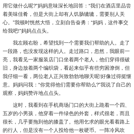
用它做什么呢?”妈妈意味深长地回答：“我们在酒店里品尝
着美味佳肴，但是大街上却有人饥肠辘辘，需要别人关
心。”我顿时恍然大悟，立刻自告奋勇：“妈妈，这件事交
给我吧!”妈妈点点头。
我左顾右盼，希望找到一个需要我们帮助的人。走了
一段路，也没发现这样的人。走过路口，忽然，我眼前一
亮，我看见一家服装店门口坐着两个老人，他们穿得很破
旧，身边放着两个编织袋，看起来似乎有些穷困潦倒，但
我仔细一看，两位老人正兴致勃勃地聊天呢!好像过得挺惬
意。妈妈问我：“你觉得他们需要你帮助么?”我说了自己的
观察，妈妈赞许地点点头。
这时，我看到在手机商场门口的大街上跪着一个四、
五岁的小男孩，他穿着一件绿色的外套，样式很老，而且
很长，几乎要拖到他的膝盖了。他用乞求的眼光看着路上
的行人，但是没有一个人投给他一枚硬币。一阵冷风吹