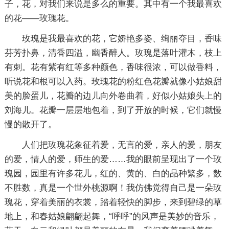
子，花，对我们来说是多么的重要。其中有一个我最喜欢
的花——玫瑰花。
玫瑰是我最喜欢的花，它娇艳多姿、绚丽夺目，香味
芬芳扑鼻，清香四溢，幽香醉人。玫瑰是落叶灌木，枝上
有刺。花有紫有红等多种颜色，香味很浓，可以做香料，
听说花和根可以入药。玫瑰花的粉红色花瓣就像小姑娘甜
美的脸蛋儿，花瓣的边儿向外卷曲着，好似小姑娘头上的
刘海儿。花瓣一层层地包着，到了开放的时候，它们就慢
慢的散开了。
人们把玫瑰花象征着爱，无言的爱，亲人的爱，朋友
的爱，情人的爱，师生的爱……我的眼前呈现出了一个玫
瑰园，园里有许多花儿，红的、黄的、白的品种繁多，数
不胜数，真是一个世外桃源啊！我仿佛觉得自己是一朵玫
瑰花，穿着美丽的衣裳，踏着轻快的脚步，来到碧绿的草
地上，和春姑娘翩翩起舞，“呼呼”的风声是美妙的音乐，