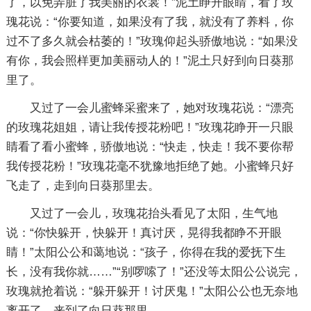
了，以免弄脏了我美丽的衣裳！”泥土睁开眼睛，看了玫
瑰花说：“你要知道，如果没有了我，就没有了养料，你
过不了多久就会枯萎的！”玫瑰仰起头骄傲地说：“如果没
有你，我会照样更加美丽动人的！”泥土只好到向日葵那
里了。
又过了一会儿蜜蜂采蜜来了，她对玫瑰花说：“漂亮
的玫瑰花姐姐，请让我传授花粉吧！”玫瑰花睁开一只眼
睛看了看小蜜蜂，骄傲地说：“快走，快走！我不要你帮
我传授花粉！”玫瑰花毫不犹豫地拒绝了她。小蜜蜂只好
飞走了，走到向日葵那里去。
又过了一会儿，玫瑰花抬头看见了太阳，生气地
说：“你快躲开，快躲开！真讨厌，晃得我都睁不开眼
睛！”太阳公公和蔼地说：“孩子，你得在我的爱抚下生
长，没有我你就……”“别啰嗦了！”还没等太阳公公说完，
玫瑰就抢着说：“躲开躲开！讨厌鬼！”太阳公公也无奈地
离开了，来到了向日葵那里。