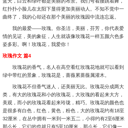
蓝天，白云和绿叶都是美丽的布景。我们弯着腰跳着舞，
红扑扑小脸儿在太阳下显得更加美丽动人。不知不觉中一
曲终了，我的心却还在那个美丽的玫瑰园中流连忘返。
我的最爱——玫瑰。你圣洁，美丽，芬芳，你代表爱
情的见证，美的象征，人生就该像玫瑰花一样五颜六色多
姿多彩。啊！玫瑰花，我爱你！
玫瑰作文 篇4
玫瑰花的香气，名人在高空看红玫瑰花地就可以看到
绿中带红的景象，玫瑰花是，蔷薇累蔷薇属灌木。
玫瑰花不但香气迷人，还美丽无比。玫瑰花分成两大
类，有大的玫瑰花和小的玫瑰花，大玫瑰的看起来大方，
美观，而小的玫瑰花看起来玲珑，精巧。玫瑰花的颜色也
是很多有白色，红色，黄色，粉色，大的玫瑰花约有18至
32厘米，在丛中拥有一米到一米五二，小得约有2至6厘米
那么长，它们的也就只有5至10厘米，那么长，它们像一