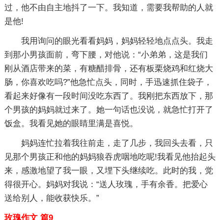
过，他不由自主地抖了一下。我知道，需要我帮助的人就
是他!
我用询问的眼光看看妈妈，妈妈轻轻地点点头。我走
到那小男孩面前，弯下腰，对他说：“小弟弟，这是我们
刚从酒店带来的菜，有糖醋排骨，还有板栗烧鸡和红烧大
肠，你喜欢吃吗?”他急忙点头，同时，手迅速抓住袋子，
看起来好像有一段时间没吃东西了。我刚把东西放下，那
个男孩的妈妈就过来了。她一句话也没说，就急忙打开了
饭盒。我看见她的眼睛里满是喜悦。
妈妈连忙拉着我往前走，走了几步，我回头去看，只
见那个男孩正和他的妈妈狼吞虎咽地吃呢!我看见他抬起头
来，感激地望了我一眼，又埋下头继续吃。此时的我，觉
得很开心。妈妈对我说：“送人玫瑰，手有余香。把爱心
送给别人，能收获快乐。”
玫瑰作文 篇9