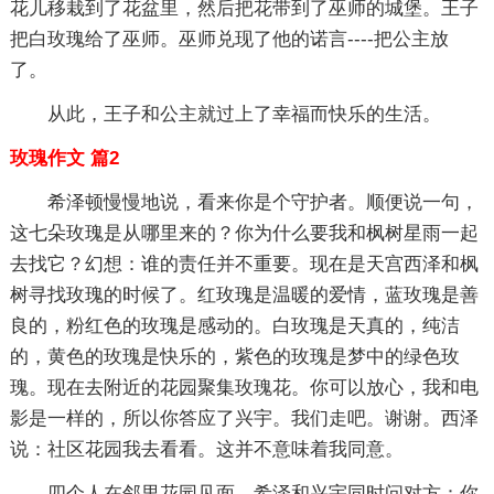
花儿移栽到了花盆里，然后把花带到了巫师的城堡。王子
把白玫瑰给了巫师。巫师兑现了他的诺言----把公主放
了。
从此，王子和公主就过上了幸福而快乐的生活。
玫瑰作文 篇2
希泽顿慢慢地说，看来你是个守护者。顺便说一句，
这七朵玫瑰是从哪里来的？你为什么要我和枫树星雨一起
去找它？幻想：谁的责任并不重要。现在是天宫西泽和枫
树寻找玫瑰的时候了。红玫瑰是温暖的爱情，蓝玫瑰是善
良的，粉红色的玫瑰是感动的。白玫瑰是天真的，纯洁
的，黄色的玫瑰是快乐的，紫色的玫瑰是梦中的绿色玫
瑰。现在去附近的花园聚集玫瑰花。你可以放心，我和电
影是一样的，所以你答应了兴宇。我们走吧。谢谢。西泽
说：社区花园我去看看。这并不意味着我同意。
四个人在邻里花园见面，希泽和兴宇同时问对方：你