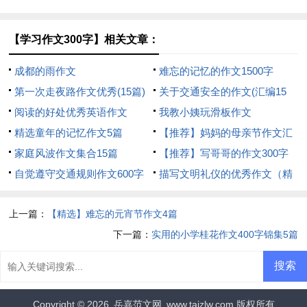
【学习作文300字】相关文章：
成都的雨作文
难忘的记忆的作文1500字
第一次走夜路作文优秀(15篇)
关于交通安全的作文(汇编15
阅读的好处优秀英语作文
篇)
我教小姨玩滑板作文
精选童年的记忆作文5篇
【推荐】妈妈的母亲节作文汇
家庭风波作文集合15篇
编六篇
【推荐】写哥哥的作文300字
自觉遵守交通规则作文600字
合集5篇
描写文明礼仪的优秀作文（精
选34篇）
上一篇：
【精选】难忘的元宵节作文4篇
下一篇：
实用的小学桂花作文400字锦集5篇
Copyright © 2026
岳嘉范文网
www.tajzlw.com 版权所有