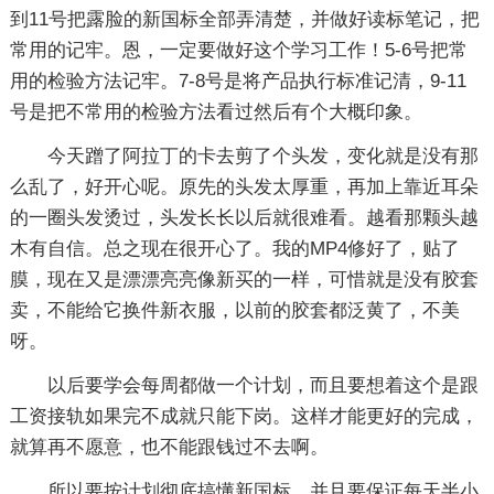
到11号把露脸的新国标全部弄清楚，并做好读标笔记，把
常用的记牢。恩，一定要做好这个学习工作！5-6号把常
用的检验方法记牢。7-8号是将产品执行标准记清，9-11
号是把不常用的检验方法看过然后有个大概印象。
今天蹭了阿拉丁的卡去剪了个头发，变化就是没有那
么乱了，好开心呢。原先的头发太厚重，再加上靠近耳朵
的一圈头发烫过，头发长长以后就很难看。越看那颗头越
木有自信。总之现在很开心了。我的MP4修好了，贴了
膜，现在又是漂漂亮亮像新买的一样，可惜就是没有胶套
卖，不能给它换件新衣服，以前的胶套都泛黄了，不美
呀。
以后要学会每周都做一个计划，而且要想着这个是跟
工资接轨如果完不成就只能下岗。这样才能更好的完成，
就算再不愿意，也不能跟钱过不去啊。
所以要按计划彻底搞懂新国标，并且要保证每天半小