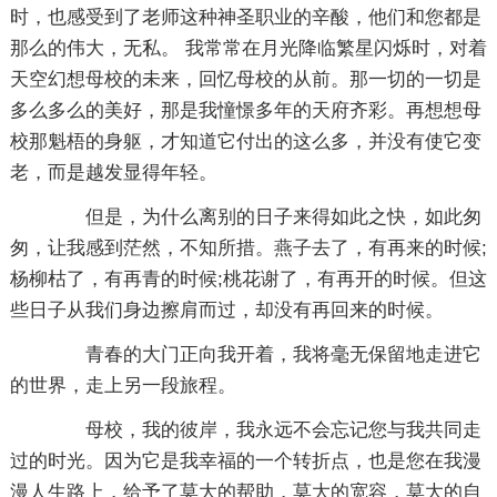
时，也感受到了老师这种神圣职业的辛酸，他们和您都是
那么的伟大，无私。 我常常在月光降临繁星闪烁时，对着
天空幻想母校的未来，回忆母校的从前。那一切的一切是
多么多么的美好，那是我憧憬多年的天府齐彩。再想想母
校那魁梧的身躯，才知道它付出的这么多，并没有使它变
老，而是越发显得年轻。
但是，为什么离别的日子来得如此之快，如此匆
匆，让我感到茫然，不知所措。燕子去了，有再来的时候;
杨柳枯了，有再青的时候;桃花谢了，有再开的时候。但这
些日子从我们身边擦肩而过，却没有再回来的时候。
青春的大门正向我开着，我将毫无保留地走进它
的世界，走上另一段旅程。
母校，我的彼岸，我永远不会忘记您与我共同走
过的时光。因为它是我幸福的一个转折点，也是您在我漫
漫人生路上，给予了莫大的帮助，莫大的宽容，莫大的自