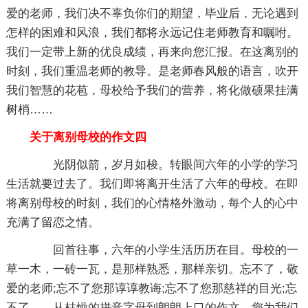
爱的老师，我们决不辜负你们的期望，毕业后，无论遇到
怎样的困难和风浪，我们都将永远记住老师教育和嘱咐。
我们一定带上新的优良成绩，再来向您汇报。在这离别的
时刻，我们重温老师的教导。是老师春风般的语言，吹开
我们智慧的花苞，母校给予我们的营养，将化做硕果挂满
树梢……
关于离别母校的作文四
光阴似箭，岁月如梭。转眼间六年的小学的学习
生活就要过去了。我们即将离开生活了六年的母校。在即
将离别母校的时刻，我们的心情格外激动，每个人的心中
充满了留恋之情。
回首往事，六年的小学生活历历在目。母校的一
草一木，一砖一瓦，是那样熟悉，那样亲切。忘不了，敬
爱的老师;忘不了您那谆谆教诲;忘不了您那慈祥的目光;忘
不了……从枯燥的拼音字母到朗朗上口的作文，您为我们