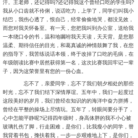
汗。王老师，还记得吗?还记得我这个曾经口吃的学生吗?
我从小口齿就不伶俐，说话吃力，上学了，同学们叫我小
结巴，我伤心透了，恨自己，经常偷偷地哭，都没见效，
而您对我关怀备至。有一天，您把我叫到办公室，送给我
一本绕口令的书，温和地嘱咐我天天读，天天背。是您那
温柔、期待信任的目光，和葛真诚的神情鼓舞了我，在您
的指导下，我苦练说话本领，终于改掉了口吃的毛病，在
年级朗读比赛中居然获得第一名，这次比赛我回牢记一辈
子，因为这荣誉里有您的一份心血。
忘不了，亲爱同学，忘不了我们朝夕相处的那些
时光，忘不了我们结下深情厚谊。五年中，我们一起度过
这段美好的岁月，我们曾经在知识的的海洋中奋力拼搏，
曾经在平整的操场上尽情玩。五年了，转眼间要分手了，
心中怎能平静呢?记得四年级时，身高体胖的我不小心被
玻璃扎伤了脚，行走困难，是你们，比我瘦小的同学，替
我背着书包，搀扶着我，一步一步艰难地上下，是你们，