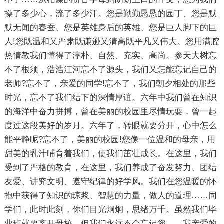
操了多少心，流了多少汗。您是勤勤恳恳的园丁、您是默
默无闻的春蚕、您是英雄身后的英雄、您是巨人脚下的巨
人!您既温和又严肃既谦逊又清高既平凡又伟大。您用满腔
热情教我们懂得了淳朴、自然、充实、高尚。参天大树忘
不了根须，浩浩江河忘不了源头，我们又怎能忘记自己的
老师?忘不了，亲爱的同学!忘不了，我们朝夕相处的那些
时光，忘不了我们结下的深情厚谊。六年中我们曾在知识
的海洋中奋力拼搏，曾在美丽的校园里尽情玩耍，曾一起
度过这段美好的岁月。六年了，转眼就要分开，心中怎么
能平静呢?忘不了，美丽的校园!您像一位温和的母亲，用
甜美的乳汁哺育着我们，使我们茁壮成长。在这里，我们
受到了严格的教育，在这里，我们养成了奋发努力、团结
友爱、讲究文明、遵守纪律的好学风。我们在您温暖的怀
抱中获得了知识的琼浆、智慧的力量，做人的道理……同
学们，此时此刻，你们目光炯炯，思绪万千。虽然我们毕
业班就要离开母校，但我们永远不会忘记您――我亲爱的