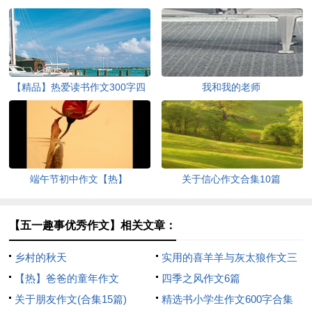
【精品】热爱读书作文300字四
我和我的老师
篇
端午节初中作文【热】
关于信心作文合集10篇
【五一趣事优秀作文】相关文章：
乡村的秋天
实用的喜羊羊与灰太狼作文三
【热】爸爸的童年作文
篇
四季之风作文6篇
关于朋友作文(合集15篇)
精选书小学生作文600字合集