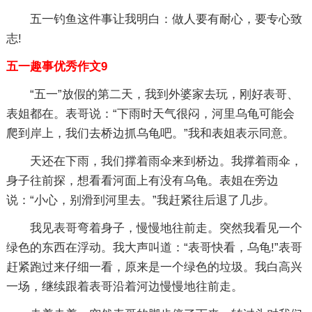
五一钓鱼这件事让我明白：做人要有耐心，要专心致
志!
五一趣事优秀作文9
“五一”放假的第二天，我到外婆家去玩，刚好表哥、
表姐都在。表哥说：“下雨时天气很闷，河里乌龟可能会
爬到岸上，我们去桥边抓乌龟吧。”我和表姐表示同意。
天还在下雨，我们撑着雨伞来到桥边。我撑着雨伞，
身子往前探，想看看河面上有没有乌龟。表姐在旁边
说：“小心，别滑到河里去。”我赶紧往后退了几步。
我见表哥弯着身子，慢慢地往前走。突然我看见一个
绿色的东西在浮动。我大声叫道：“表哥快看，乌龟!”表哥
赶紧跑过来仔细一看，原来是一个绿色的垃圾。我白高兴
一场，继续跟着表哥沿着河边慢慢地往前走。