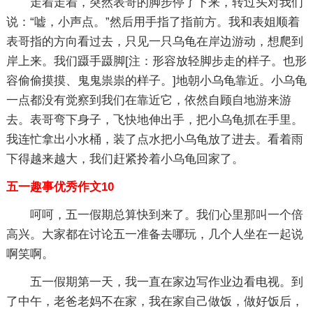
走着走着，突然表哥的脚步停了下来，转过头对我们
说：“嘘，小声点。”然后用手指了指前方。我和表姐顺着
表哥指的方向看过去，只见一只乌龟在岸边游动，想爬到
岸上来。我们蹑手蹑脚[注：形容放轻脚步走的样子。也形
容偷偷摸摸、鬼鬼祟祟的样子。]地朝小乌龟靠近。小乌龟
一点都没有觉察到我们在靠近它，依然自顾自地游来游
去。表哥弯下身子，飞快地伸出手，把小乌龟抓在手里。
我连忙拿出小水桶，装了点水把小乌龟放了进去。看着雨
下得越来越大，我们赶紧拎着小乌龟回家了。
五一趣事优秀作文10
呵呵，五一假期总算快到来了。我们心里那叫一个倍
高兴。大家都在讨论五一准备去哪玩，几个人坐在一起说
啊笑啊。
五一假期第一天，我一直在家边写作业边看电视。到
了中午，老爸老妈不在家，我在家自己做饭，做好饭后，