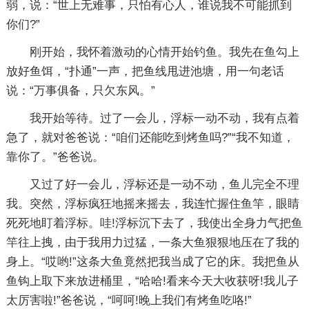
弱，说：“世上无难事，只怕有心人，谁说我不可能抓到
你们?”
刚开始，我怀着激动的心情开始钓鱼。我先在鱼勾上
放好鱼饵，“扑通”一声，把鱼线甩进池塘，用一句老话
说：“万事俱备，只欠东风。”
我开始等待。过了一会儿，浮标一动不动，我有点着
急了，就对爸爸说：“咱们还能吃到烤鱼吗?”“我不知道，
靠你了。”爸爸说。
又过了好一会儿，浮标还是一动不动，鱼儿完全不理
我。突然，浮标疯狂地摇来摇去，我连忙握住鱼竿，眼睛
死死地盯着浮标。哇!浮标沉下去了，我使出全身力气把鱼
竿往上拽，由于我用力过猛，一条大鱼狠狠地压在了我的
身上。“哎哟!”这条大鱼竟然把我当成了它的床。我把鱼从
鱼钩上取下来放进桶里，“哈哈!看来今天大收获呀!我儿子
太厉害啦!”爸爸说，“呵呵!晚上我们有烤鱼吃咯!”