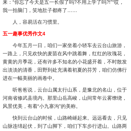
来：“你忘了今天是五一长假了吗?不用上学了吗?!”“哎，
我一拍脑门，笑地肚子都疼了……
人，容易活在习惯里。
五一趣事优秀作文4
今年五月一日，咱们一家坐着小轿车去云台山旅游，
一路上，只见欢快的麦苗在风中跳着舞，红红的玫瑰花，
黄黄的月季花，还有许多不知名的小花盛开着，不时散发
出淡淡的清香，田野到处充满着初夏的芬芳，咱们仿佛行
进在一幅美丽的画卷中。
听爸爸说，云台山属太行山系，是豫北的名山，位于
河南省修武县境内。那里山岳高峻，山间常年云雾缭绕，
风景优美，有着“小九寨沟”的美称。
快到云台山的时候，山路崎岖起来。远远看去，只见
山脉连绵起伏，到了山脚下，咱们下车步行进山。山路两