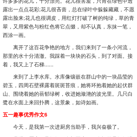
许多多的花儿，十分漂亮。花儿很害羞，只肯在绿色中透
露出一点点花彩;花儿很吝啬，总在绿叶中躲躲藏藏，不愿
露出脸来;花儿也很调皮，用红灯打破了树的纯绿，草的青
翠，又用紫色与粉红色将它点缀，却不认真，东抹一笔，
西涂一画。
离开了这百花争艳的地方，我们来到了一条小河流，
那里的水十分清澈。我踩着一块块的石头，到了对面。接
着，我又上了石梯......
来到了上李水库。水库像镶嵌在群山中的一块晶莹的
碧玉，四周石壁裸露着斑斑苔痕，她将环抱着她的起伏群
山、围绕着她的蓊郁绿树，收进她潋滟的波光里。几只白
鹭在水面上来回扑腾，这景象，如诗如画。
五一趣事优秀作文6
今天，是我第一次进厨房当助手，我兴奋极了。