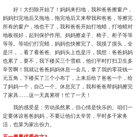
好！大扫除开始了！妈妈来扫地，我和爸爸擦窗户，
妈妈扫完地后又拖地，拖完地后又来帮我和爸爸，等擦完
所有的窗户，地也干了，我和爸爸开始打地蜡，打地蜡对
地板很好，起到保护作用。妈妈擦桌子、椅子、柜子等等
等等。等咱们打完蜡，妈妈也快擦完了。我摸了摸头，全
是汗，，看了看爸爸、妈妈头上也是汗，我想：爸爸妈妈
也累了，要不，我下楼买三个雪糕，他们平时打扫卫生多
辛苦啊！我就让爸爸妈妈休息一会儿，拿了我的零花钱一
元五角，下楼买了三个小布丁，上来后给了爸爸一个，给
了妈妈一个，自己一个。休息完了，我和爸爸帮妈妈擦完
了家具……这一天真累呀！忙了一天！
我的感受是：劳动虽然累，但心情是快乐的。咱们一
定要体谅爸爸妈妈，不要让他们太辛苦，平时多干家务
活，也算为家出份力。
五一趣事优秀作文3