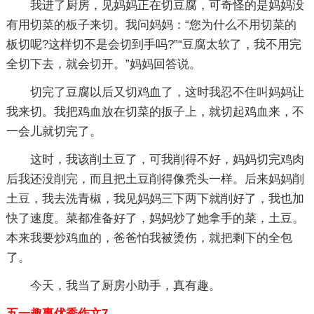
我进了厨房，见妈妈正在切豆腐，可奇怪的是妈妈没
有用切菜的板子来切。我问妈妈：“您为什么不用切菜的
板切呢?这样切不是会切到手吗?”“豆腐太软了，我不用完
全切下去，就会切开。”妈妈回答说。
切完了豆腐以后又切鸡血了，这时我忍不住叫妈妈让
我来切。我把鸡血放在切菜的扳子上，就切起鸡血来，不
一会儿就切完了。
这时，我该削土豆了，可我削得不好，妈妈切完鸡肉
后我还没削完，而且把土豆削得像秃头一样。后来妈妈削
土豆，我去洗青椒，我见妈妈三下两下就削好了，我也加
快了速度。菜都准备好了，妈妈炒了她拿手的菜，土豆。
本来我要炒鸡血的，爸爸怕我被烫伤，就把剩下的全包
了。
今天，我当了厨房小助手，真有趣。
五一趣事优秀作文7