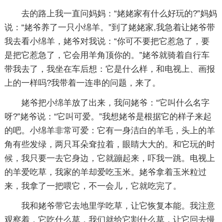
去的路上我一直问妈妈：“姥姥家有什么好玩的?”妈妈
说：“姥爷养了一只小绵羊。”到了姥姥家,我急着让姥爷带
我去看小绵羊，姥爷对我说：“你可不要把它惹急了，要
是把它惹急了，它会用羊角顶你的。”姥爷就骑着自行车
带我去了，我坐在车后想：它是什么样，和电视上、画报
上的一样吗?我带着一连串的问题，来了。
姥爷把小绵羊放了出来，我问姥爷：“它叫什么名字
呀?”姥爷说：“它叫可爱。”我想姥爷是根据它的样子来起
的吧。小绵羊非常可爱：它有一身洁白的羊毛，头上的羊
角有些发绿，两只耳朵耷拉着，眼睛大大的。和它玩的时
候，我只要一去它身边，它就蹦起来，吓我一跳。电视上
的羊爱吃草，我家的羊却爱吃玉米。姥爷拿着玉米粒过
来，我拿了一把喂它，不一会儿，它就吃完了。
我和姥爷带它去地里学吃草，让它恢复本能。我注意
观察着，它吃什么草，我们就给它割什么草，让它回去慢