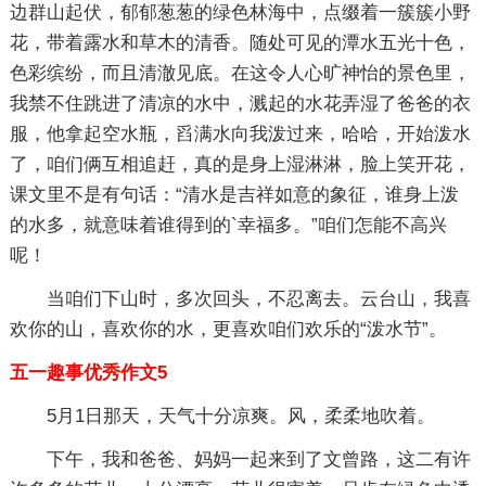
边群山起伏，郁郁葱葱的绿色林海中，点缀着一簇簇小野
花，带着露水和草木的清香。随处可见的潭水五光十色，
色彩缤纷，而且清澈见底。在这令人心旷神怡的景色里，
我禁不住跳进了清凉的水中，溅起的水花弄湿了爸爸的衣
服，他拿起空水瓶，舀满水向我泼过来，哈哈，开始泼水
了，咱们俩互相追赶，真的是身上湿淋淋，脸上笑开花，
课文里不是有句话：“清水是吉祥如意的象征，谁身上泼
的水多，就意味着谁得到的`幸福多。”咱们怎能不高兴
呢！
当咱们下山时，多次回头，不忍离去。云台山，我喜
欢你的山，喜欢你的水，更喜欢咱们欢乐的“泼水节”。
五一趣事优秀作文5
5月1日那天，天气十分凉爽。风，柔柔地吹着。
下午，我和爸爸、妈妈一起来到了文曾路，这二有许