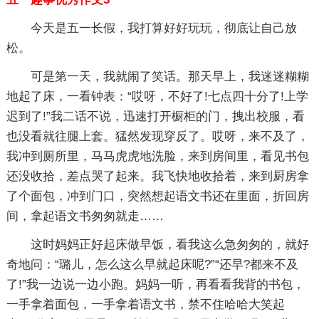
今天是五一长假，我打算好好玩玩，彻底让自己放
松。
可是第一天，我就闹了笑话。那天早上，我迷迷糊糊
地起了床，一看钟表：“哎呀，不好了!七点四十分了!上学
迟到了!”我二话不说，迅速打开橱柜的门，拽出校服，看
也没看就往腿上套。猛然发现穿反了。哎呀，来不及了，
我冲到厕所里，马马虎虎地洗脸，来到房间里，看见书包
还没收拾，差点哭了起来。我飞快地收拾着，来到厨房拿
了个面包，冲到门口，突然想起语文书还在里面，折回房
间，拿起语文书匆匆就走……
这时妈妈正好起床做早饭，看我这么急匆匆的，就好
奇地问：“璐儿，怎么这么早就起床呢?”“还早?都来不及
了!”我一边说一边小跑。妈妈一听，再看看我背的书包，
一手拿着面包，一手拿着语文书，禁不住哈哈大笑起