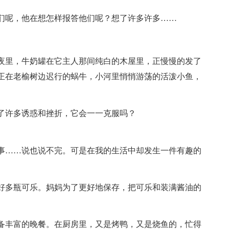
们呢，他在想怎样报答他们呢？想了许多许多……
夜里，牛奶罐在它主人那间纯白的木屋里，正慢慢的发了
正在老榆树边迟行的蜗牛，小河里悄悄游荡的活泼小鱼，
了许多诱惑和挫折，它会一一克服吗？
事……说也说不完。可是在我的生活中却发生一件有趣的
好多瓶可乐。妈妈为了更好地保存，把可乐和装满酱油的
备丰富的晚餐。在厨房里，又是烤鸭，又是烧鱼的，忙得