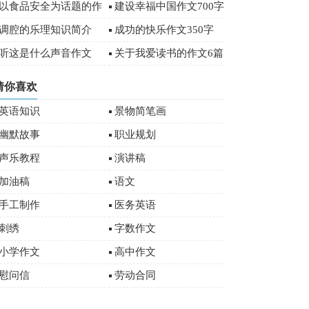
字
以食品安全为话题的作
建设幸福中国作文700字
文
调腔的乐理知识简介
成功的快乐作文350字
听这是什么声音作文
关于我爱读书的作文6篇
猜你喜欢
英语知识
景物简笔画
幽默故事
职业规划
声乐教程
演讲稿
加油稿
语文
手工制作
医务英语
刺绣
字数作文
小学作文
高中作文
慰问信
劳动合同