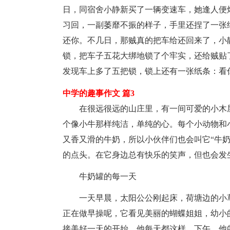
日，同宿舍小静新买了一辆变速车，她逢人便
习回，一副萎靡不振的样子，手里还捏了一张
还你。不几日，那贼真的把车给还回来了，小
锁，把车子五花大绑地锁了个牢实，还给贼贴
发现车上多了五把锁，锁上还有一张纸条：看
中学的趣事作文 篇3
在很远很远的山庄里，有一间可爱的小木
个像小牛那样纯洁，单纯的心。每个小动物和
又香又滑的牛奶，所以小伙伴们也会叫它“牛
的点头。在它身边总有快乐的笑声，但也会发
牛奶罐的每一天
一天早晨，太阳公公刚起床，荷塘边的小
正在做早操呢，它看见美丽的蝴蝶姐姐，幼小
接美好一天的开始，他每天都这样。下午，他