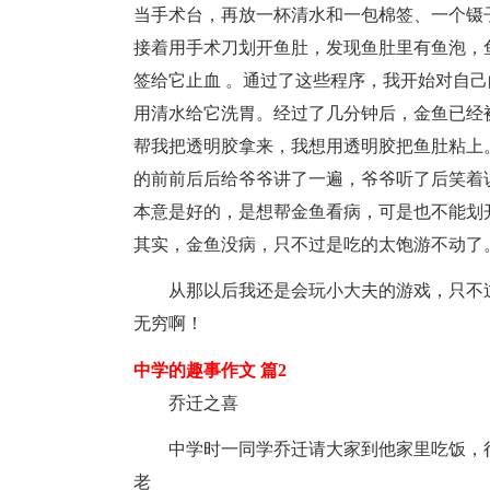
当手术台，再放一杯清水和一包棉签、一个镊
接着用手术刀划开鱼肚，发现鱼肚里有鱼泡，
签给它止血 。通过了这些程序，我开始对自
用清水给它洗胃。经过了几分钟后，金鱼已经
帮我把透明胶拿来，我想用透明胶把鱼肚粘上
的前前后后给爷爷讲了一遍，爷爷听了后笑着
本意是好的，是想帮金鱼看病，可是也不能划
其实，金鱼没病，只不过是吃的太饱游不动了。”听
从那以后我还是会玩小大夫的游戏，只不
无穷啊！
中学的趣事作文 篇2
乔迁之喜
中学时一同学乔迁请大家到他家里吃饭，
老