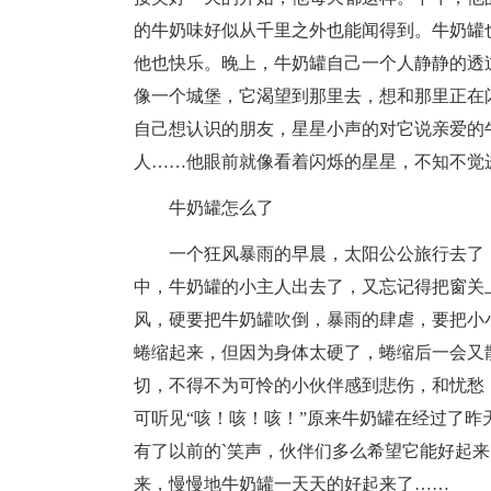
的牛奶味好似从千里之外也能闻得到。牛奶罐
他也快乐。晚上，牛奶罐自己一个人静静的透
像一个城堡，它渴望到那里去，想和那里正在
自己想认识的朋友，星星小声的对它说亲爱的
人……他眼前就像看着闪烁的星星，不知不觉
牛奶罐怎么了
一个狂风暴雨的早晨，太阳公公旅行去了
中，牛奶罐的小主人出去了，又忘记得把窗关
风，硬要把牛奶罐吹倒，暴雨的肆虐，要把小
蜷缩起来，但因为身体太硬了，蜷缩后一会又
切，不得不为可怜的小伙伴感到悲伤，和忧愁
可听见“咳！咳！咳！”原来牛奶罐在经过了
有了以前的`笑声，伙伴们多么希望它能好起
来，慢慢地牛奶罐一天天的好起来了……