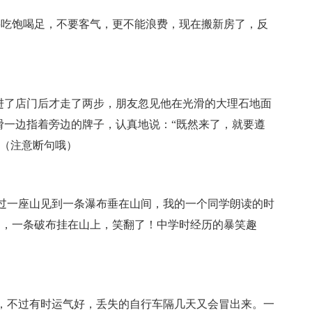
要吃饱喝足，不要客气，更不能浪费，现在搬新房了，反
进了店门后才走了两步，朋友忽见他在光滑的大理石地面
滑一边指着旁边的牌子，认真地说：“既然来了，就要遵
。（注意断句哦）
过一座山见到一条瀑布垂在山间，我的一个同学朗读的时
了，一条破布挂在山上，笑翻了！中学时经历的暴笑趣
，不过有时运气好，丢失的自行车隔几天又会冒出来。一