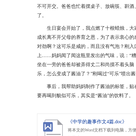
不可开交。爸爸也忙着摆桌子、放碗筷、斟酒
了。
生日宴会开始了，我点燃了十根蜡烛，大
成长离不开父母的养育之恩，为了表示衷心的
对劲啊？这可乐是咸的，而且没有气泡？刚入
上……妈妈闻了闻这瓶里发出的气味，说：“
坐在一旁的爸爸却被弄得丈二和尚摸不着头脑
乐，怎么变成了酱油了？”刚喝过“可乐”喷出
事后，我帮助妈妈制作了酱油的标签，贴
要再喝到貌似可乐，其实是“酱油”的饮料了。
《中学的趣事作文4篇.doc》
将本文的Word文档下载到电脑，方