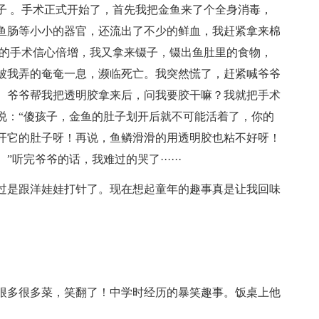
子 。手术正式开始了，首先我把金鱼来了个全身消毒，
鱼肠等小小的器官，还流出了不少的鲜血，我赶紧拿来棉
己的手术信心倍增，我又拿来镊子，镊出鱼肚里的食物，
被我弄的奄奄一息，濒临死亡。我突然慌了，赶紧喊爷爷
。爷爷帮我把透明胶拿来后，问我要胶干嘛？我就把手术
说：“傻孩子，金鱼的肚子划开后就不可能活着了，你的
开它的肚子呀！再说，鱼鳞滑滑的用透明胶也粘不好呀！
完爷爷的话，我难过的哭了······
过是跟洋娃娃打针了。现在想起童年的趣事真是让我回味
很多很多菜，笑翻了！中学时经历的暴笑趣事。饭桌上他