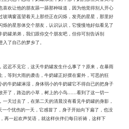
也喜欢让他的朋友舔一舔那种味道，因为他觉得别人开心
过玻璃窗遥望着天上那些正在闪烁，发亮的星星，那里好
闪烁的星形体交个朋友，认识认识，它慢慢地好似看见了
牛奶罐弟弟，我们跟你交个朋友吧，但你可别告诉别
进入了自己的梦乡了。
，迟迟不见它，这天牛奶罐发生什么事了？原来，在暴雨
上，等到大雨的袭击，牛奶罐正好摆在窗外，可恶的狂
小的牛奶罐淋湿，身体弱小的牛奶罐它不得自已的把身子
散开了，路边的小草，树上的小鸟……看到了这一切一
，一天过去了，在第二天的清晨没有看见牛奶罐的身影，
昨天一个忧伤的一天，它感冒了，身子开始向下扁了，也没
来，再一起欢声笑语，就这样伙伴们每日祈祷，这样下