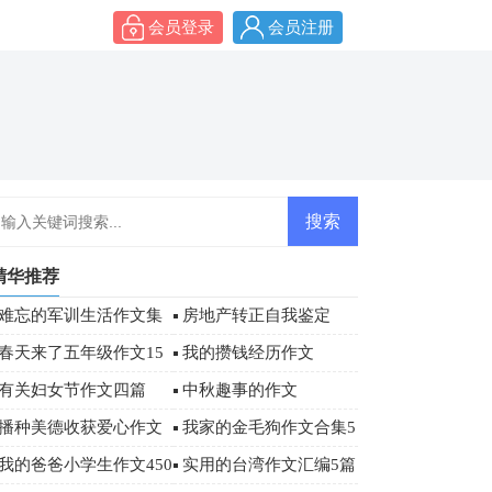
会员登录
会员注册
精华推荐
难忘的军训生活作文集
房地产转正自我鉴定
合6篇
春天来了五年级作文15
我的攒钱经历作文
篇
有关妇女节作文四篇
中秋趣事的作文
播种美德收获爱心作文
我家的金毛狗作文合集5
篇
我的爸爸小学生作文450
实用的台湾作文汇编5篇