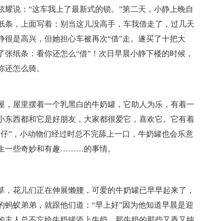
炫耀说：“这车我上了最新式的锁。”第二天，小静上晚自
纸条，上面写着：别当这儿没高手，车我借走了，过几天
静很是高兴，但她担心车被再次“借”走。遂买了十把大
了张纸条：看你还怎么“借”！次日早晨小静下楼的时候，
你还怎么骑。
屋，屋里摆着一个乳黑白的牛奶罐，它助人为乐，有着一
小东西都和它是好朋友，大家都很爱它，喜欢它。它有着
奶仔”，小动物们经过时总不完舔上一口，牛奶罐也会乐意
生一些奇妙和有趣………的事情。
草，花儿们正在伸展懒腰，可爱的牛奶罐已早早起来了，
的蚂蚁弟弟，就跟他们道：“早上好”因为他知道早晨是迎
的主人总不忘给牛奶罐添上牛奶，那牛奶的那些又香又纯