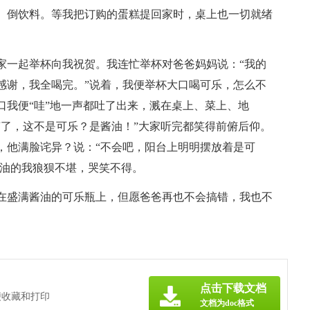
、倒饮料。等我把订购的蛋糕提回家时，桌上也一切就绪
家一起举杯向我祝贺。我连忙举杯对爸爸妈妈说：“我的
感谢，我全喝完。”说着，我便举杯大口喝可乐，怎么不
口我便“哇”地一声都吐了出来，溅在桌上、菜上、地
糟了，这不是可乐？是酱油！”大家听完都笑得前俯后仰。
，他满脸诧异？说：“不会吧，阳台上明明摆放着是可
酱油的我狼狈不堪，哭笑不得。
在盛满酱油的可乐瓶上，但愿爸爸再也不会搞错，我也不
点击下载文档
便收藏和打印
文档为doc格式