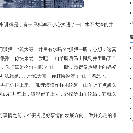
故事讲得是，有一只狐狸不小心掉进了一口水不太深的井
问狐狸：“狐大哥，井里有水吗？”狐狸一听，心想：这真
水很甜，你快来尝一尝吧！”山羊听后马上跳到井里喝了个
哥，你打算怎么出去呢？”山羊一听，急得像热锅上的蚂蚁
“办法就是……”“狐大哥，你赶快说呀！”山羊着急地
我再把你拉上来。”狐狸装模作样地说道。山羊听了点点头
前脚趴在井壁上，狐狸蹬了上去，还没等山羊说话，它就头
何事情之前，都要考虑好事情的发展方向，做好充足的准