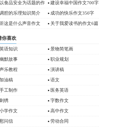
字
以食品安全为话题的作
建设幸福中国作文700字
文
调腔的乐理知识简介
成功的快乐作文350字
听这是什么声音作文
关于我爱读书的作文6篇
猜你喜欢
英语知识
景物简笔画
幽默故事
职业规划
声乐教程
演讲稿
加油稿
语文
手工制作
医务英语
刺绣
字数作文
小学作文
高中作文
慰问信
劳动合同