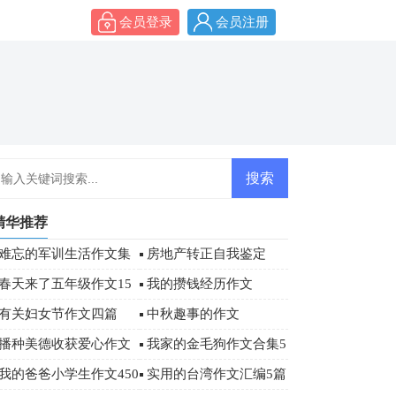
会员登录
会员注册
精华推荐
难忘的军训生活作文集
房地产转正自我鉴定
合6篇
春天来了五年级作文15
我的攒钱经历作文
篇
有关妇女节作文四篇
中秋趣事的作文
播种美德收获爱心作文
我家的金毛狗作文合集5
篇
我的爸爸小学生作文450
实用的台湾作文汇编5篇