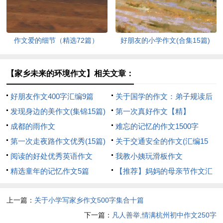
作文爱的细节（精选72篇）
好朋友的小学作文(合集15篇)
【家乡未来的环境作文】相关文章：
好朋友作文400字汇编9篇
关于国学的作文：弟子规读后
发现身边的美作文(集锦15篇)
感800字
第一次真好作文【精】
成都的雨作文
难忘的记忆的作文1500字
第一次走夜路作文优秀(15篇)
关于交通安全的作文(汇编15
阅读的好处优秀英语作文
篇)
我教小姨玩滑板作文
精选童年的记忆作文5篇
【推荐】妈妈的母亲节作文汇
编六篇
上一篇：
关于小学写家乡作文500字集合十篇
下一篇：
凡人善举,情满杭州初中作文250字