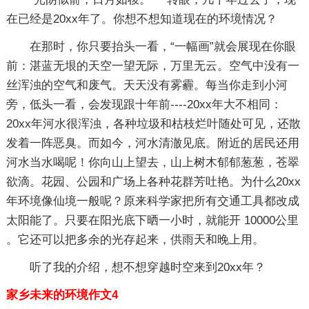
在已经是20xx年了。你想不想知道现在的环境情况？
在那时，你只要抬头一看，“一幅画”就会展现在你眼
前：湛蓝无垠的天空一望无际，万里无云。空气中没有一
丝浑浊的空气和废气。天天没有雾霾。每当你走到小河
旁，低头一看，会发现跟十年前----20xx年大不相同：
20xx年河水很浑浊，各种垃圾和枯枝烂叶随处可见，还散
发着一阵恶臭。而如今，河水清澈见底。附近的居民还用
河水当水喝呢！你向山上望去，山上树木郁郁葱葱，苍翠
欲滴。花园、公园和广场上各种花群芳吐艳。为什么20xx
年环境像仙境一般呢？原来科学家把所有交通工具都改成
太阳能了。只要在阳光底下晒一小时，就能开 10000公里
。它还可以把多余的光存起来，供雨天和晚上用。
听了我的介绍，想不想穿越时空来到20xx年？
家乡未来的环境作文4