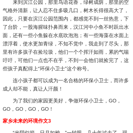
来到滨江公园，那里鸟语花香，绿树成荫，那里的空
气格外清新，让人忍不住多吸几口，树木长得很高大了，
因此，只要在滨江公园范围内，都感觉不到一丝热意，下
了台阶，一股海腥味扑鼻而来，汉江河中小鱼不时跃出水
面，还有一些小鱼躲在水底吹泡泡；有一些海藻在水面上
漂浮着，使水更加青绿，不知不觉中，我走到了尽头，那
里有许多孩子在捡垃圾，他们一个个挥汗如雨，累的气喘
吁吁，可他们一点也不在乎，不到一会他们就捡完了，这
些孩子真配得上“环保小卫士”这个称号。
连小孩子都可以成为一名合格的环保小卫士，而许多
成人却不能，真让人汗颜！
为了我们的家园更美好，争做环保小卫士，GO，
GO，GO，GO，GO！
家乡未来的环境作文3
“光阴似箭，日月如梭。”一转眼，几十年过去了，现