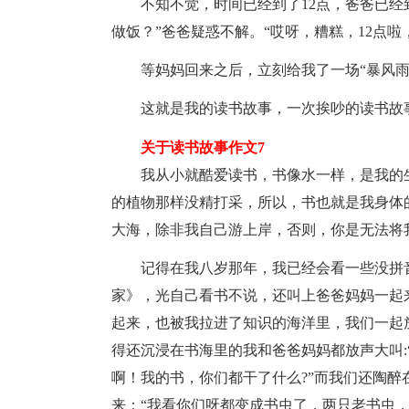
不知不觉，时间已经到了12点，爸爸已经
做饭？”爸爸疑惑不解。“哎呀，糟糕，12点
等妈妈回来之后，立刻给我了一场“暴风雨
这就是我的读书故事，一次挨吵的读书故
关于读书故事作文7
我从小就酷爱读书，书像水一样，是我的
的植物那样没精打采，所以，书也就是我身体
大海，除非我自己游上岸，否则，你是无法将
记得在我八岁那年，我已经会看一些没拼
家》，光自己看书不说，还叫上爸爸妈妈一起
起来，也被我拉进了知识的海洋里，我们一起
得还沉浸在书海里的我和爸爸妈妈都放声大叫:
啊！我的书，你们都干了什么?”而我们还陶
来：“我看你们呀都变成书虫了，两只老书虫