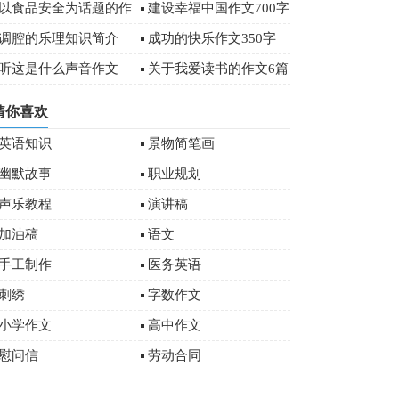
字
以食品安全为话题的作
建设幸福中国作文700字
文
调腔的乐理知识简介
成功的快乐作文350字
听这是什么声音作文
关于我爱读书的作文6篇
猜你喜欢
英语知识
景物简笔画
幽默故事
职业规划
声乐教程
演讲稿
加油稿
语文
手工制作
医务英语
刺绣
字数作文
小学作文
高中作文
慰问信
劳动合同