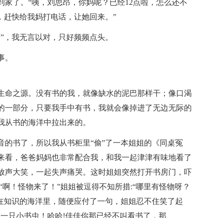
到家了。“咦，刘思昂，你妈呢？已经12点啦，怎么还不
啦，赶快给我妈打电话，让她回来。”
”，我无言以对，只好频频点头。
事。
生命之源。没有书的我，就像缺水的泥巴那样干；像口渴
的一部分，只要我手中有书，我就会像掉进了无边无际的
我从书的海洋中拉出来的。
音的书了，所以我从书柜里“偷”了一本姐姐的《同桌冤
来看，爸爸妈妈也非常配合我，和我一起津津有味地看了
放声大笑，一起失声痛哭。这时姐姐突然打开书房门，吓
“啊！怪物来了！”姐姐被逗得不知所措:“哪里有怪物呀？
醉在知识的海洋里，随便应付了一句，姐姐忍不住笑了起
，一只小书虫！哈哈!佳佳你那已经不叫看书了，那