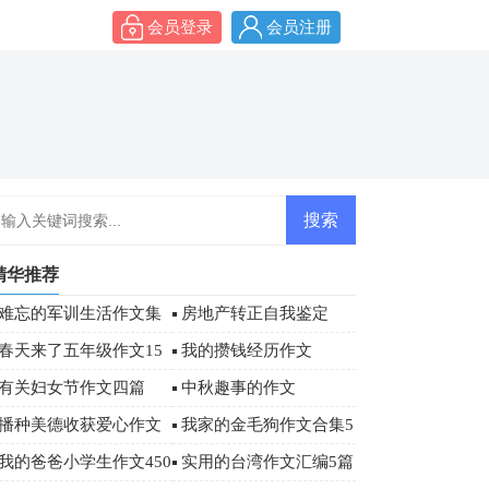
会员登录
会员注册
精华推荐
难忘的军训生活作文集
房地产转正自我鉴定
合6篇
春天来了五年级作文15
我的攒钱经历作文
篇
有关妇女节作文四篇
中秋趣事的作文
播种美德收获爱心作文
我家的金毛狗作文合集5
篇
我的爸爸小学生作文450
实用的台湾作文汇编5篇