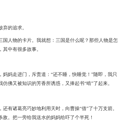
放弃的追求。
三国人物的卡片。我就想：三国是什么呢？那些人物是怎
，其中有很多故事。
，妈妈走进门，斥责道：“还不睡，快睡觉！”随即，我只
我仿佛又被知识的芳香所诱惑，又捧起书“啃”了起来。
，还有诸葛亮巧妙地利用天时，向曹操“借”了十万支箭。
杀敌。把一旁给我送水的妈妈给吓了个半死！