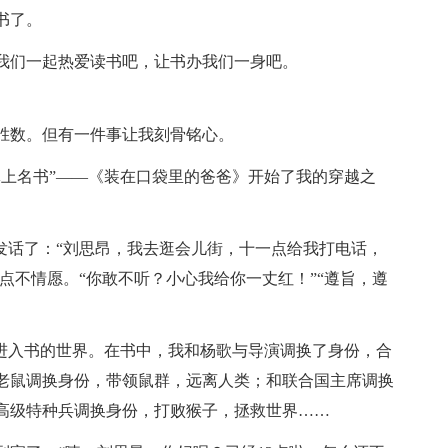
书了。
我们一起热爱读书吧，让书办我们一身吧。
胜数。但有一件事让我刻骨铭心。
掌上名书”——《装在口袋里的爸爸》开始了我的穿越之
发话了：“刘思昂，我去逛会儿街，十一点给我打电话，
有点不情愿。“你敢不听？小心我给你一丈红！”“遵旨，遵
，进入书的世界。在书中，我和杨歌与导演调换了身份，合
老鼠调换身份，带领鼠群，远离人类；和联合国主席调换
高级特种兵调换身份，打败猴子，拯救世界……