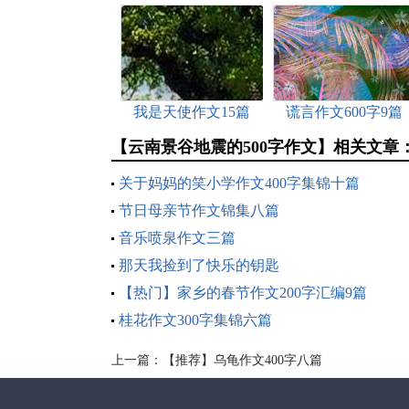
我是天使作文15篇
谎言作文600字9篇
【云南景谷地震的500字作文】相关文章
关于妈妈的笑小学作文400字集锦十篇
节日母亲节作文锦集八篇
音乐喷泉作文三篇
那天我捡到了快乐的钥匙
【热门】家乡的春节作文200字汇编9篇
桂花作文300字集锦六篇
上一篇：
【推荐】乌龟作文400字八篇