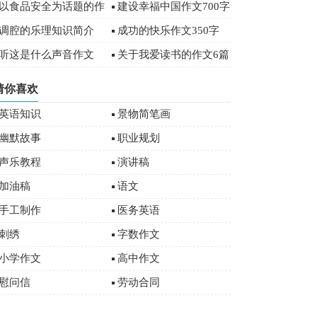
字
以食品安全为话题的作
建设幸福中国作文700字
文
调腔的乐理知识简介
成功的快乐作文350字
听这是什么声音作文
关于我爱读书的作文6篇
猜你喜欢
英语知识
景物简笔画
幽默故事
职业规划
声乐教程
演讲稿
加油稿
语文
手工制作
医务英语
刺绣
字数作文
小学作文
高中作文
慰问信
劳动合同