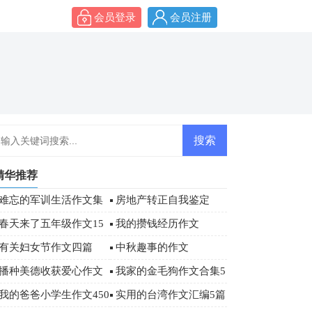
会员登录
会员注册
精华推荐
难忘的军训生活作文集
房地产转正自我鉴定
合6篇
春天来了五年级作文15
我的攒钱经历作文
篇
有关妇女节作文四篇
中秋趣事的作文
播种美德收获爱心作文
我家的金毛狗作文合集5
篇
我的爸爸小学生作文450
实用的台湾作文汇编5篇