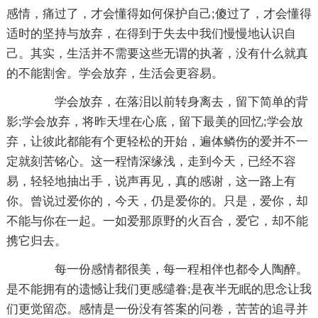
感情，痛过了，才会懂得如何保护自己;傻过了，才会懂得
适时的坚持与放弃，在得到于失去中我们慢慢地认识自
己。其实，生活并不需要这些无谓的执著，没有什么就真
的不能割舍。学会放弃，生活会更容易。
学会放弃，在落泪以前转身离去，留下简单的背
影;学会放弃，将昨天埋在心底，留下最美的回忆;学会放
弃，让彼此都能有个更轻松的开始，遍体鳞伤的爱并不一
定就刻苦铭心。这一程情深缘浅，走到今天，已经不容
易，轻轻地抽出手，说声再见，真的感谢，这一路上有
你。曾说过爱你的，今天，仍是爱你的。只是，爱你，却
不能与你在一起。一如爱那原野的火百合，爱它，却不能
携它归去。
每一份感情都很美，每一程相伴也都令人陶醉。
是不能拥有的遗憾让我们更感缱眷;是夜半无眠的思念让我
们更觉留恋。感情是一份没有答案的问卷，苦苦的追寻并