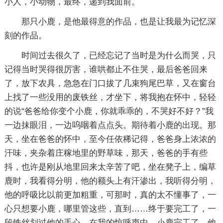
小人，小动物，最终，递到我面前。
那只小鹿，是他最得意的作品，也是让我最为记忆深
刻的作品。
时间过去很久了，已经忘记了当时是为什么而哭，只
记得当时哭得很厉害，谁哄都止不住哭，最后爸爸回来
了，放下农具，急急在门口拔了几束狗尾巴草，又在窗台
上找了一些没用的废铁丝，才坐下，将我抱在怀中，轻轻
的说“爸爸给你变个小鹿，你就乖乖的，不哭好不好？”我
一边抹眼泪，一边呜咽着点点头。期待着小鹿的出现。那
天，坐在爸爸的怀中，至今任依稀记得，爸爸身上浓浓的
汗味，夹杂着庄稼地里的野草味，那天，爸爸的手有些
抖，也许是刚从地里回来太辛苦了吧，坐在凳子上，编草
鹿时，我看得分明，他的额头上有汗渗出，我听得分明，
他的呼吸比以前更加粗重，可那时，真的太不懂事了，一
心只想要小鹿，哪里管这些，直到……终于要完工了，一
段铁丝划过他的手心，在我的惊呼声中，小鹿完工了，他