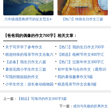
六年级感恩教师节的征文范文4
【热门】特殊生日作文三篇
篇
【爸爸我的偶像的作文700字】相关文章：
关于写开学了参考作文
【热门】我的生日作文700字
精选特殊的母亲节作文合集六
集合七篇
【精选】植树节作文400字汇
篇
【必备】我生日作文八篇
总九篇
【热门】过新年作文300字汇
暑假见闻小学生作文三篇
编五篇
初中竞争与合作作文（通用10
写我的狠姐姐的作文
篇）
我的暑假趣事作文9篇
小学生作文：游长春动植物园
精选母亲节作文合集9篇
上一篇：
【精品】写海洋的作文300字3篇
下一篇：
成功与失败的距离作文