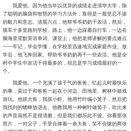
我爱他。因为他当年以优异的成绩走进清华大学，除
了聪明的脑袋和智慧的学习方法外，靠得是一股坚忍不拔
的毅力和意志。清晨六点，他帮爷爷奶奶干农活，然后，
骑车十多里路到学校。路上，他一边踩着自行车，一边在
脑海里背默英语单词。课堂上，他把老师讲解的要点难点
一一牢记，学会学懂，在学校里迅速地完成家庭作业。放
学后，他飞奔回家。帮助爷爷奶奶再干一些农活。他是全
村中学生中农活干得最多的，却总是学习成绩最好的一
个。
我爱他。一个充满了孩子气的爸爸。忆起儿时最快乐
的事，莫过于和爸爸一起在小河边、田地里、树林中嬉戏
游玩。他抓大鱼，我抓小虾。他用竹叶编小笼子，然后把
我找到的蟋蟀放进去。他教我用一种树叶做笛子，吹出来
的声音虽然不是很清脆，但是我们都乐此不彼。你看那张
照片，一对父子，手里合捧着一条大鱼，笑不合拢的两张