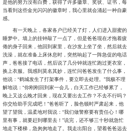
是他的努力没有白费，获得了许多徽章、奖状、证书，每
当看到这些金光闪闪的徽章时，我心里就会涌起一种自豪
感。
有一天晚上，各家各户已经关了灯，人们进入甜蜜的
睡梦中。墙上的挂钟敲了一点了，但是爸爸现在才拖着疲
倦的身子回来，他回到家里，在沙发上坐了坐，然后就去
洗澡，就在准备上床休息时，突然响起了一阵急促的电话
声，爸爸接了电话，然后说了几分钟就连忙跑过更衣室，
换上衣服。我感到莫名其妙，连忙问爸爸发生了什么事，
他说：“鹤城发生了打架事件，要立即去处理。”我极不理
解地说：“你刚刚回到家一会儿，白天工作已经够累了，
晚上又这么晚才回来，现在又要出去工作？不去不行吗？
你交给助手完成吧！”爸爸听了，脸色顿时严肃起来，他
望了望我，温柔地对我说：“我们做警察要有责任心！哪
里有事，就要赶到哪里去！”说完，还不够三十秒就急忙
地走下楼梯，急匆匆地走了。我走出阳台，望着爸爸远去