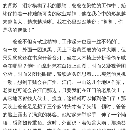
的背影，泪水模糊了我的眼睛，爸爸在繁忙的工作中，始
终保持着一种难能可贵的敬业精神，他在我心中的形象越
来越高大，越来越清晰。我在心里默默地说：“爸爸，你
是我的偶像！”
爸爸不但有敬业精神，工作起来也是一丝不苟的`。
有一次，外面一团漆黑，天上下着黄豆般的倾盆大雨，但
只见爸爸还在书房开着台灯，坐在大木椅上分析着偷车贼
会在哪里？他时而拿起笔在白纸上画图，时而又凝视着图
分析，时而又闭起眼睛，紧锁眉头沉思着……突然他灵机
一动，想到了贼会在广州、江门、中山这几个地区作案，
老巢也可能会在江门那边，只要我们在江门的老巢伏击，
其它地区都找人伏击、搜查，这样就可以抓到他们了！那
天晚上爸爸足足想了三个多钟头才有了头绪，顿时，爸爸
的脸上露出了满意的笑容。他站起来举起手，伸了一个懒
腰，感觉如释重负。这时，外面仍下着倾盆大雨，那滴答