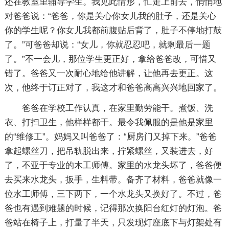
还在教室里辅导学生。我见此情形，忙走上前去，悄悄地
对爸爸说：“爸爸，你是关心你女儿我的肚子，还是关心
你的学生呢？你女儿我都前腹贴后背了，肚子不停地打鼓
了。”可爸爸却说：“女儿，你就忍忍吧，就剩最后一题
了。”不一会儿，那位学生更正好，拿给爸爸改，可惜又
错了。爸爸又一次耐心地给他讲解，让他再去更正。这
次，他终于订正对了，我这才和爸爸高高兴兴地回家了。
爸爸在学校工作认真，在家里勤劳能干。煮饭、洗
衣、打扫卫生，他样样都干。最令我佩服的是他是家里
的“维修工”。妈妈又叫爸爸了：“厨房门又掉下来。”爸爸
拿起螺丝刀，把吊轨脱出来，拧紧螺丝，又装进去，好
了，不亚于专业的木工师傅。家里的水龙头坏了，爸爸便
去买来水龙头，扳手，生料带。备齐了材料，爸爸就像一
位水工师傅，三下两下，一个水龙头又换好了。不过，爸
爸也有遇到难题的时候，记得那次换阳台红灯的灯泡。爸
爸站在椅子上，打量了半天，只发现灯座底下与灯架处有