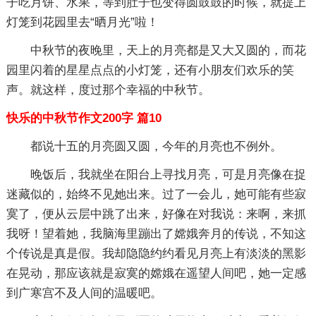
子吃月饼、水果，等到肚子也变得圆鼓鼓的时候，就提上
灯笼到花园里去“晒月光”啦！
中秋节的夜晚里，天上的月亮都是又大又圆的，而花
园里闪着的星星点点的小灯笼，还有小朋友们欢乐的笑
声。就这样，度过那个幸福的中秋节。
快乐的中秋节作文200字 篇10
都说十五的月亮圆又圆，今年的月亮也不例外。
晚饭后，我就坐在阳台上寻找月亮，可是月亮像在捉
迷藏似的，始终不见她出来。过了一会儿，她可能有些寂
寞了，便从云层中跳了出来，好像在对我说：来啊，来抓
我呀！望着她，我脑海里蹦出了嫦娥奔月的传说，不知这
个传说是真是假。我却隐隐约约看见月亮上有淡淡的黑影
在晃动，那应该就是寂寞的嫦娥在遥望人间吧，她一定感
到广寒宫不及人间的温暖吧。