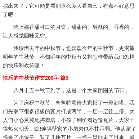
探出来了，它可能是看到这么多人看自己，有点不好意思
了吧！
吃上那香甜可口的月饼，甜甜的、酥酥的、香香的，
让人感觉回味无穷。
我珍惜去年的中秋节，也喜欢今年的中秋节，更渴望
明年的中秋节。不知明年的中秋节又将怎样带给我们怎样
的快乐和欢笑呢！
快乐的中秋节作文200字 篇5
八月十五中秋节到了，这是一个大家团圆的'节日。
为了庆祝中秋节，爸爸特意给大家搭了一座油塔。我
们先取下很多很多的瓦片打成两半，一层一层往上搭。大
人们小心翼翼地搭着塔，小孩子则忙着运输瓦片，大家干
得热火朝天，瞧!连隔壁家的小弟弟也不甘示弱。他从家了
提来了小篮子，装了几块瓦片，一摇一晃地走了过来，就