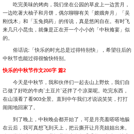
吃完美味的烤肉，我们坐在公园的草皮上一边赏月，
一边吃著大柚子和月饼，偶尔聊聊有关「嫦娥奔月」「吴
刚伐木」和「玉兔捣药」的传说，真是悠闲自在。有时飞
来几只小昆虫，就像是正在开一个小小的「中秋飨宴」似
的。
俗话说:「快乐的时光总是过得特别快」，希望往后的
中秋节也能过得很愉快特别。
快乐的中秋节作文200字 篇2
今天是中秋节，我和伙伴们一起去山上野炊，我们自
己做了好吃的牛肉`土豆片`还拌了个凉菜呢。吃完东西，
在山顶看了看903全景。直到中午我们才说说笑笑，打打
闹闹地回家了。
到了晚上，中秋晚会都开始了，可是月亮羞嗒嗒地躲
在云后，我可真想飞到天上，把云撕开让月亮姐姐出来。