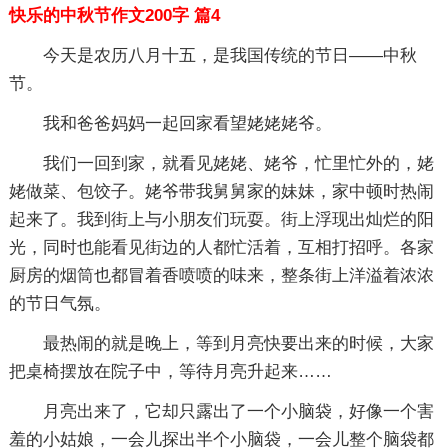
快乐的中秋节作文200字 篇4
今天是农历八月十五，是我国传统的节日——中秋
节。
我和爸爸妈妈一起回家看望姥姥姥爷。
我们一回到家，就看见姥姥、姥爷，忙里忙外的，姥
姥做菜、包饺子。姥爷带我舅舅家的妹妹，家中顿时热闹
起来了。我到街上与小朋友们玩耍。街上浮现出灿烂的阳
光，同时也能看见街边的人都忙活着，互相打招呼。各家
厨房的烟筒也都冒着香喷喷的味来，整条街上洋溢着浓浓
的节日气氛。
最热闹的就是晚上，等到月亮快要出来的时候，大家
把桌椅摆放在院子中，等待月亮升起来……
月亮出来了，它却只露出了一个小脑袋，好像一个害
羞的小姑娘，一会儿探出半个小脑袋，一会儿整个脑袋都