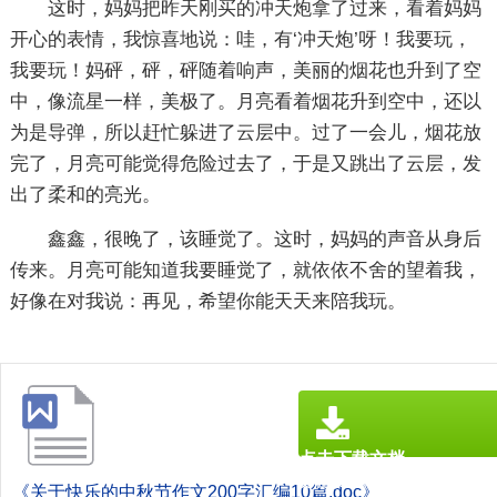
这时，妈妈把昨天刚买的冲天炮拿了过来，看着妈妈
开心的表情，我惊喜地说：哇，有‘冲天炮’呀！我要玩，
我要玩！妈砰，砰，砰随着响声，美丽的烟花也升到了空
中，像流星一样，美极了。月亮看着烟花升到空中，还以
为是导弹，所以赶忙躲进了云层中。过了一会儿，烟花放
完了，月亮可能觉得危险过去了，于是又跳出了云层，发
出了柔和的亮光。
鑫鑫，很晚了，该睡觉了。这时，妈妈的声音从身后
传来。月亮可能知道我要睡觉了，就依依不舍的望着我，
好像在对我说：再见，希望你能天天来陪我玩。
点击下载文档
文档为doc格式
《关于快乐的中秋节作文200字汇编10篇.doc》