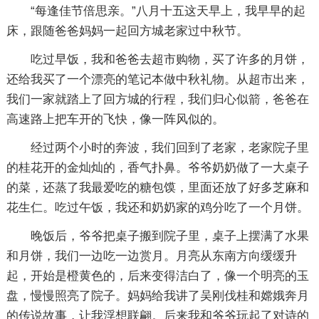
“每逢佳节倍思亲。”八月十五这天早上，我早早的起
床，跟随爸爸妈妈一起回方城老家过中秋节。
吃过早饭，我和爸爸去超市购物，买了许多的月饼，
还给我买了一个漂亮的笔记本做中秋礼物。从超市出来，
我们一家就踏上了回方城的行程，我们归心似箭，爸爸在
高速路上把车开的飞快，像一阵风似的。
经过两个小时的奔波，我们回到了老家，老家院子里
的桂花开的金灿灿的，香气扑鼻。爷爷奶奶做了一大桌子
的菜，还蒸了我最爱吃的糖包馍，里面还放了好多芝麻和
花生仁。吃过午饭，我还和奶奶家的鸡分吃了一个月饼。
晚饭后，爷爷把桌子搬到院子里，桌子上摆满了水果
和月饼，我们一边吃一边赏月。月亮从东南方向缓缓升
起，开始是橙黄色的，后来变得洁白了，像一个明亮的玉
盘，慢慢照亮了院子。妈妈给我讲了吴刚伐桂和嫦娥奔月
的传说故事，让我浮想联翩。后来我和爷爷玩起了对诗的