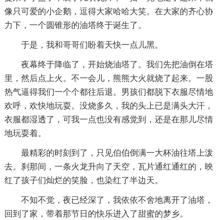
像只可爱的小企鹅，逗得大家哈哈大笑。在大家的齐心协
力下，一个圆锥形的油塔终于诞生了。
于是，我和哥哥们盼着天快一点儿黑。
夜幕终于降临了，开始烧油塔了。我们先把油倒在塔
里，然后点上火。不一会儿，熊熊大火就烧了起来。一股
热气逼得我们一个个都往后退。男孩们都脱下衣服尽情地
欢呼，欢快地玩耍。没烧多久，我的头上已是满头大汗，
衣服都湿透了，可我一点也没有感觉到，还是在那儿尽情
地玩耍着。
最精彩的时刻到了，只见伯伯倒满一大杯油往塔上泼
去。刹那间，一条火龙升向了天空，瓦片通红通红的，映
红了孩子们灿烂的笑脸，也染红了半边天。
不知不觉，夜已经深了，我依依不舍地离开了油塔，
回到了家，带着那节日的快乐进入了甜蜜的梦乡。