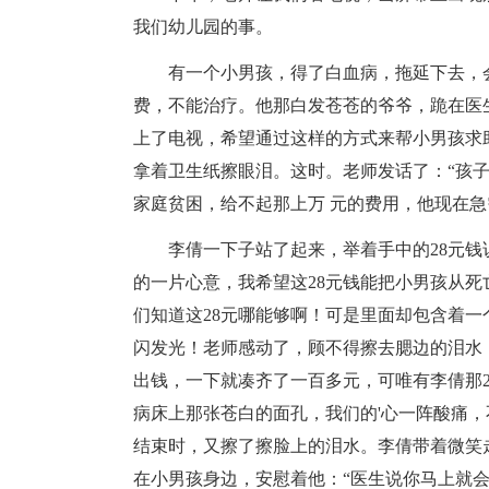
我们幼儿园的事。
有一个小男孩，得了白血病，拖延下去，
费，不能治疗。他那白发苍苍的爷爷，跪在医
上了电视，希望通过这样的方式来帮小男孩求
拿着卫生纸擦眼泪。这时。老师发话了：“孩
家庭贫困，给不起那上万 元的费用，他现在急
李倩一下子站了起来，举着手中的28元钱
的一片心意，我希望这28元钱能把小男孩从死
们知道这28元哪能够啊！可是里面却包含着
闪发光！老师感动了，顾不得擦去腮边的泪水
出钱，一下就凑齐了一百多元，可唯有李倩那2
病床上那张苍白的面孔，我们的'心一阵酸痛
结束时，又擦了擦脸上的泪水。李倩带着微笑
在小男孩身边，安慰着他：“医生说你马上就