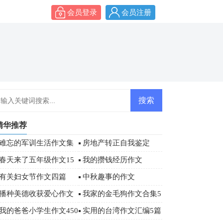
会员登录
会员注册
精华推荐
难忘的军训生活作文集
房地产转正自我鉴定
合6篇
春天来了五年级作文15
我的攒钱经历作文
篇
有关妇女节作文四篇
中秋趣事的作文
播种美德收获爱心作文
我家的金毛狗作文合集5
篇
我的爸爸小学生作文450
实用的台湾作文汇编5篇