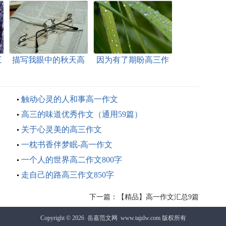
三
描写我眼中的秋天高
因为有了期盼高三作
中作文
文800字
触动心灵的人和事高一作文
高三的味道优秀作文（通用59篇）
关于心灵美的高三作文
一枕书香伴梦眠-高一作文
一个人的世界高二作文800字
走自己的路高三作文850字
下一篇：
【精品】高一作文汇总9篇
Copyright © 2026
岳嘉范文网
www.tajzlw.com 版权所有