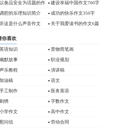
字
以食品安全为话题的作
建设幸福中国作文700字
文
调腔的乐理知识简介
成功的快乐作文350字
听这是什么声音作文
关于我爱读书的作文6篇
猜你喜欢
英语知识
景物简笔画
幽默故事
职业规划
声乐教程
演讲稿
加油稿
语文
手工制作
医务英语
刺绣
字数作文
小学作文
高中作文
慰问信
劳动合同