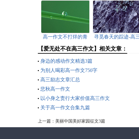
高一作文不打烊的青
寻觅春天的踪迹-高
春
优秀作文
【爱无处不在高三作文】相关文章：
身边的感动作文精选3篇
为别人喝彩高一作文750字
高三励志文章汇总
悲秋高一作文
以小身之责行大家价值高三作文
关于高一作文合集九篇
上一篇：
美丽中国美好家园征文3篇