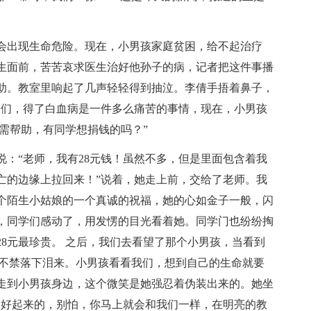
会出现生命危险。现在，小男孩家庭贫困，给不起治疗
生面前，苦苦哀求医生治好他孙子的病，记者把这件事播
助。教室里响起了几声轻轻得到抽泣。李倩手捂着鼻子，
子们，得了白血病是一件多么痛苦的事情，现在，小男孩
需帮助，有同学想捐钱的吗？”
说：“老师，我有28元钱！虽然不多，但是里面包含着我
亡的边缘上拉回来！”说着，她走上前，交给了老师。我
一个陌生小姑娘的一个真诚的祝福，她的心如金子一般，闪
，同学们感动了，用发愣的目光看着她。同学门也纷纷掏
8元最珍贵。 之后，我们去看望了那个小男孩，当看到
，不禁落下泪来。小男孩看看我们，想到自己的生命就要
走到小男孩身边，这个微笑是她强忍着伪装出来的。她坐
会好起来的，别怕，你马上就会和我们一样，在明亮的教