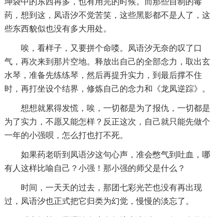
坤袋中的东西再多，也有用完的时候。而那些自制的毒
药，想到这，凤语汐不觉苦笑，这些黑影都不是人了，这
些东西貌似也没有多大用处。
唉，看样子，又要拼个命喽。凤语汐无奈的叹了口
气，再次来到那片空地。释放出自己的全部念力，取出玄
水琴，准备先练练琴，然后再提升实力，到最后撑不住
时，再打坐设个结界，修炼自己的念力和《龙凤逆踪》。
想想就累得发慌，唉，一切都是为了报仇，一切都是
为了实力，不愿又能怎样？反正这次，自己就只能先做个
一年的小强呗，怎么打也打不死。
如果药老听到凤语汐这句心声，准会憋气到吐血，哪
有人这样比喻自己？小强！那小强的师父是什么？
时间，一天天的过去，那团七彩光芒也没有再出现
过，凤语汐也正式把它归类为幻觉，慢慢的淡忘了。