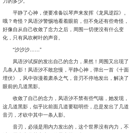
力的多少。
平静了心神，便要准备以琴声来发挥《龙凤逆踪》。
哦？奇怪？凤语汐警惕地看着眼前，但不免还有些奇怪，
好像自从自己收敛了念力之后，周围一切便没有什么变
化，只有风吹树叶的声音。
“沙沙沙……”
凤语汐试探的发出自己的念力，果然！周围又出现了
几条人影！凤语汐不敢怠慢，平静心神，弹出一首《十面
埋伏》，风中弥漫着肃杀之气，音刃不停地发出，解决了
眼前的几道黑影。
收敛了自己的念力，凤语汐不禁有些气喘，她发现，
这几道黑影，似乎比前面几道要聪明些，总是发出了几道
音刃，才砍中其中一条人影。
音刃，必须是用内力发出的，这个世界没有内力，不