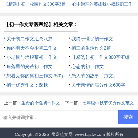
【精选】初一校园作文300字3篇
心中崇拜的英雄我小叔叔初三作
文
【初一作文琴医帝妃】相关文章：
关于初二作文汇总八篇
我终于懂了初一作文
你的明天不会少初二作文
初三的生活作文2篇
小老鼠与培根菜初一作文
【精选】初一作文300字汇编
角落里的光芒初二作文
五篇
心态的初二作文
想看见你的笑初三作文750字
愚人节的故事「范文」
初一优秀作文：深秋
关于亲情的满分作文600字
上一篇：
生命的个性初一作文
下一篇：
七年级中秋节优秀作文范文
Copyright © 2026
岳嘉范文网
www.tajzlw.com 版权所有