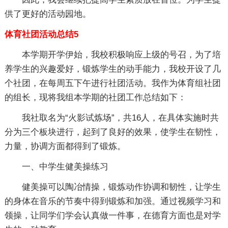
供了更好的活动园地。
体育社团活动总结5
本学期开学伊始，我校积极响应上级的号召，为了培
养学生的兴趣爱好，锻炼学生的动手能力，我校开设了几
个社团，在每周五下午进行社团活动。我作为体育组社团
的组长，现将我组本学期的社团工作总结如下：
我社取名为“火影试炼场”，共16人，在具体实施时共
分为三个板块进行，起到了良好的效果，使学生在韧性，
力量，协调方面都得到了锻炼。
一、中学生健美操练习
健美操可以陶冶情操，锻炼动作协调和韧性，让学生
的身体在音乐的节奏中得到锻炼和加强。通过视频学习和
领操，让同学们学会认真做一件事，在德育方面也是对学