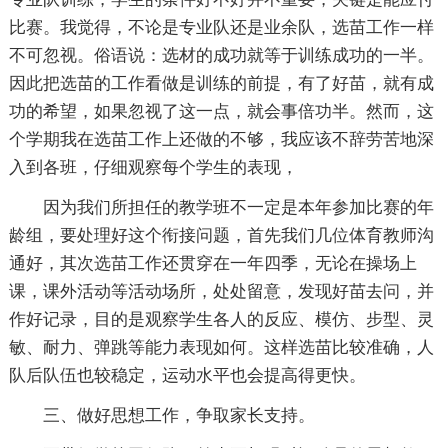
比赛。我觉得，不论是专业队还是业余队，选苗工作一样
不可忽视。俗语说：选材的成功就等于训练成功的一半。
因此把选苗的工作看做是训练的前提，有了好苗，就有成
功的希望，如果忽视了这一点，就会事倍功半。然而，这
个学期我在选苗工作上还做的不够，我应该不辞劳苦地深
入到各班，仔细观察每个学生的表现，
因为我们所担任的教学班不一定是本年参加比赛的年
龄组，要处理好这个衔接问题，首先我们几位体育教师沟
通好，其次选苗工作还贯穿在一年四季，无论在操场上
课，课外活动等活动场所，处处留意，发现好苗去问，并
作好记录，目的是观察学生各人的反应、模仿、步型、灵
敏、耐力、弹跳等能力表现如何。这样选苗比较准确，人
队后队伍也较稳定，运动水平也会提高得更快。
三、做好思想工作，争取家长支持。