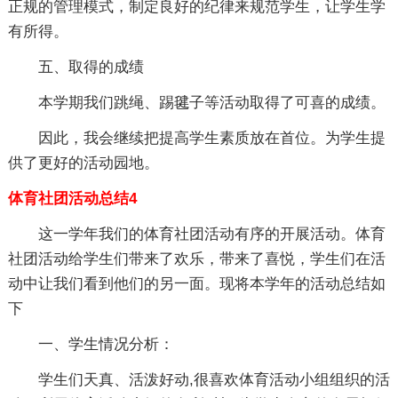
正规的管理模式，制定良好的纪律来规范学生，让学生学
有所得。
五、取得的成绩
本学期我们跳绳、踢毽子等活动取得了可喜的成绩。
因此，我会继续把提高学生素质放在首位。为学生提
供了更好的活动园地。
体育社团活动总结4
这一学年我们的体育社团活动有序的开展活动。体育
社团活动给学生们带来了欢乐，带来了喜悦，学生们在活
动中让我们看到他们的另一面。现将本学年的活动总结如
下
一、学生情况分析：
学生们天真、活泼好动,很喜欢体育活动小组组织的活