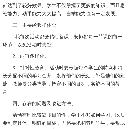
都达到了较好效果。学生不仅掌握了更多的知识，而且思
维能力、动手能力大大提高，自学能力也有一定发展。
三、主要经验和体会
1我每次活动都会精心备课，安排好每一节课的每一
环节，以免活动时失控。
2、内容多样化。
3、针对性教育。活动时要根据每个学生的特点和特
长分配不同的学习任务。发挥他们的长处，补足他们的短
处，教师要分类指导，指定不同的目标，实施不同的教
育。
四、存在的问题及改进方法。
活动有时比较缺少目的性，学生不知如何学习。以后
要制定具体、明确的目标，严格要求和管理学生，要形成