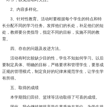
2、内容多样化。
3、针对性教育。活动时要根据每个学生的特点和特
长分配不同的学习任务。发挥他们的长处，补足他们的短
处，教师要分类指导，指定不同的目标，实施不同的教
育。
四、存在的问题及改进方法。
活动有时比较缺少目的性，学生不知如何学习。以后
要制定具体、明确的目标，严格要求和管理学生，要形成
正规的管理模式，制定良好的纪律来规范学生，让学生学
有所得。
五、取得的成绩
本学期我们田径、篮球等活动取得了可喜的成绩。
因此，我会继续把提高学生素质放在首位。为学生提