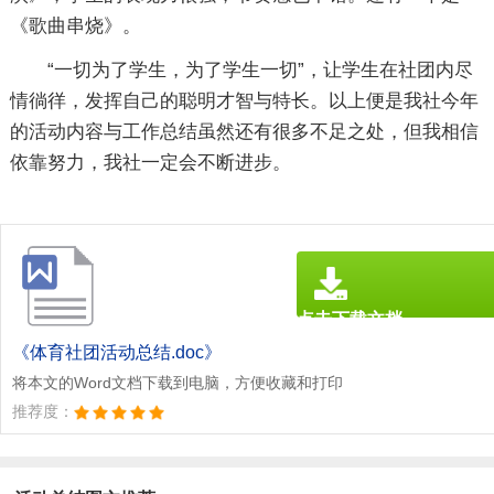
《歌曲串烧》。
“一切为了学生，为了学生一切”，让学生在社团内尽
情徜徉，发挥自己的聪明才智与特长。以上便是我社今年
的活动内容与工作总结虽然还有很多不足之处，但我相信
依靠努力，我社一定会不断进步。
点击下载文档
文档为doc格式
《体育社团活动总结.doc》
将本文的Word文档下载到电脑，方便收藏和打印
推荐度：