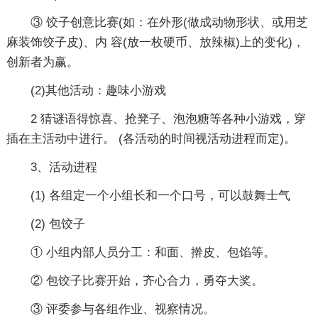
③ 饺子创意比赛(如：在外形(做成动物形状、或用芝
麻装饰饺子皮)、内 容(放一枚硬币、放辣椒)上的变化)，
创新者为赢。
(2)其他活动：趣味小游戏
2 猜谜语得惊喜、抢凳子、泡泡糖等各种小游戏，穿
插在主活动中进行。 (各活动的时间视活动进程而定)。
3、活动进程
(1) 各组定一个小组长和一个口号，可以鼓舞士气
(2) 包饺子
① 小组内部人员分工：和面、擀皮、包馅等。
② 包饺子比赛开始，齐心合力，勇夺大奖。
③ 评委参与各组作业、视察情况。