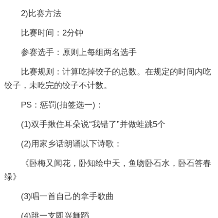
2)比赛方法
比赛时间：2分钟
参赛选手：原则上每组两名选手
比赛规则：计算吃掉饺子的总数。在规定的时间内吃
饺子，未吃完的饺子不计数。
PS：惩罚(抽签选一)：
(1)双手揪住耳朵说“我错了”并做蛙跳5个
(2)用家乡话朗诵以下诗歌：
《卧梅又闻花，卧知绘中天，鱼吻卧石水，卧石答春
绿》
(3)唱一首自己的拿手歌曲
(4)跳一支即兴舞蹈