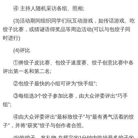
④ 主持人随机采访各组、照相;
(3)活动期间组织同学们玩互动游戏，如传话游戏、吃
饺子比赛，或猜谜语得奖品等周边活动(可以与包饺子同
时进行)
(4)评比
①擀饺子皮比赛、包饺子速度赛、饺子创意比赛中各
评出第一名和第二名;
②包饺子最快的小组可评为“快手组”;
③每组选3个饺子参加比赛，由大众评委评出“巧手
组”;
④由大众评委评出“最标致饺子”与“最有勇气活着的饺
子”，并将“获奖”饺子与创作者合照。
(5)吃饺子，发礼物 在规定的1分钟内吃掉最多饺子的