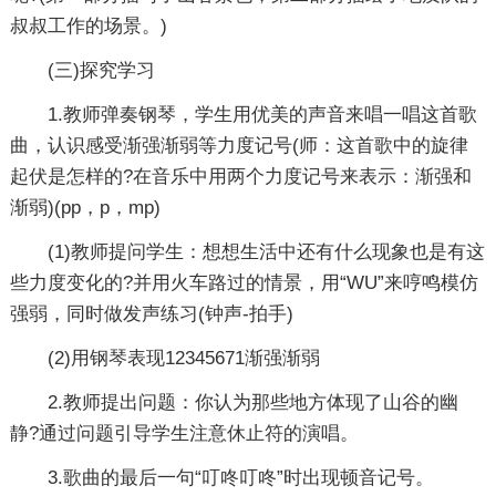
叔叔工作的场景。)
(三)探究学习
1.教师弹奏钢琴，学生用优美的声音来唱一唱这首歌
曲，认识感受渐强渐弱等力度记号(师：这首歌中的旋律
起伏是怎样的?在音乐中用两个力度记号来表示：渐强和
渐弱)(pp，p，mp)
(1)教师提问学生：想想生活中还有什么现象也是有这
些力度变化的?并用火车路过的情景，用“WU”来哼鸣模仿
强弱，同时做发声练习(钟声-拍手)
(2)用钢琴表现12345671渐强渐弱
2.教师提出问题：你认为那些地方体现了山谷的幽
静?通过问题引导学生注意休止符的演唱。
3.歌曲的最后一句“叮咚叮咚”时出现顿音记号。