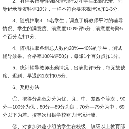
2、有详实指导性强的活动计划和学生出勤记录、辅
导记录等资料评10分，一样不符合要求视情况扣1-3分。
3、随机抽取3—5名学生，调查了解教师平时的辅导
情况、学生的满意度。满意度100%评5分，满意度每降5
个百分点扣1分。
4、随机抽取各组总人数的20%—40%的学生，测试
辅导效果。合格率100%评50分，每降1个百分点扣1分。
5、统计辅导教师出勤情况，出满勤评5分，每无故缺
席、迟到、早退的1次扣0.5分。
6、奖励办法
①、按得分高低划分为优、良、中、差四个等次，90
分—100分为优，80分—89分为良，70分—79分为中，69
分以下为差。按等次根据学校财力情况计酬。
②、对参加兴趣小组的学生在校级、镇级以上教育部