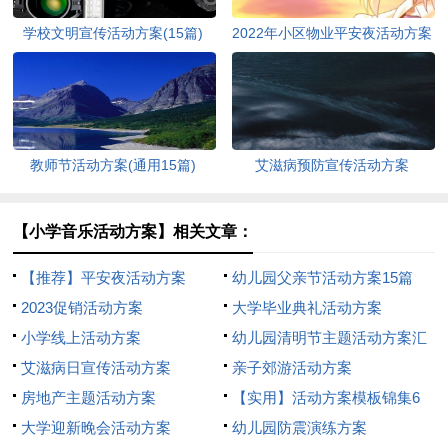
学校文明宣传活动方案(15篇)
2022年小区物业平安夜活动方案
（通用5篇）
教师节活动方案(通用15篇)
艾滋病预防宣传活动方案
【小学音乐活动方案】相关文章：
【推荐】平安夜活动方案
幼儿园父亲节活动方案15篇
2023促销活动方案
大学毕业典礼活动方案
小学线上活动方案
幼儿园清明节主题活动方案汇
艾滋病日宣传活动方案
编12篇
亲子郊游活动方案
房地产主题活动方案
【实用】活动方案模板锦集6
大学迎新晚会活动方案
篇
幼儿园防震演练方案