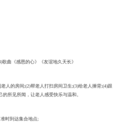
扇(3)歌曲《感恩的心》《友谊地久天长》
。
人的房间;(2)帮老人打扫房间卫生;(3)给老人捶背;(4)跟
己的所见所闻，让老人感受快乐与温和。
准时到达集合地点;