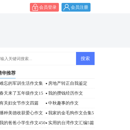
会员登录
会员注册
精华推荐
难忘的军训生活作文集
房地产转正自我鉴定
合6篇
春天来了五年级作文15
我的攒钱经历作文
篇
有关妇女节作文四篇
中秋趣事的作文
播种美德收获爱心作文
我家的金毛狗作文合集5
篇
我的爸爸小学生作文450
实用的台湾作文汇编5篇