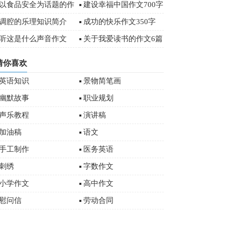
字
以食品安全为话题的作
建设幸福中国作文700字
文
调腔的乐理知识简介
成功的快乐作文350字
听这是什么声音作文
关于我爱读书的作文6篇
猜你喜欢
英语知识
景物简笔画
幽默故事
职业规划
声乐教程
演讲稿
加油稿
语文
手工制作
医务英语
刺绣
字数作文
小学作文
高中作文
慰问信
劳动合同