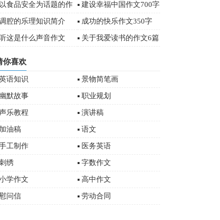
字
以食品安全为话题的作
建设幸福中国作文700字
文
调腔的乐理知识简介
成功的快乐作文350字
听这是什么声音作文
关于我爱读书的作文6篇
猜你喜欢
英语知识
景物简笔画
幽默故事
职业规划
声乐教程
演讲稿
加油稿
语文
手工制作
医务英语
刺绣
字数作文
小学作文
高中作文
慰问信
劳动合同