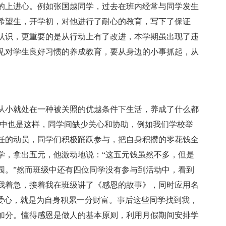
的上进心。例如张国越同学，过去在班内经常与同学发生
希望生，开学初，对他进行了耐心的教育，写下了保证
认识，更重要的是从行动上有了改进，本学期虽出现了违
见对学生良好习惯的养成教育，要从身边的小事抓起，从
从小就处在一种被关照的优越条件下生活，养成了什么都
级中也是这样，同学间缺少关心和协助，例如我们学校举
任的动员，同学们积极踊跃参与，把自身积攒的零花钱全
学，拿出五元，他激动地说：“这五元钱虽然不多，但是
园。”然而班级中还有四位同学没有参与到活动中，看到
我着急，接着我在班级讲了《感恩的故事》，同时应用名
分爱心，就是为自身积累一分财富。事后这些同学找到我，
加分。懂得感恩是做人的基本原则，利用月假期间安排学