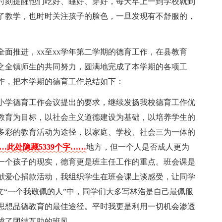
时刻提醒他们吃好、睡好、穿好，每天早上一到学校就到
了教学，也时时关注孩子的脸色，一旦发现有不舒服的，
面推进，xx至xx学年第二学期的德育工作，在县教育
之全镇师生的共同努力，圆满地完成了本学期的各项工
作，把本学期的德育工作总结如下：
小学德育工作会议提出的要求，继续发扬我校德育工作优
教育为目标，以社会主义道德建设为基础，以培养学生的
多彩的教育活动为途径，以家庭、学校、社会三为一体的
…此处隐藏5339个字……
地方，但一个人是否成人更为
一个孩子的现实，德育更是班主任工作的重点。班会课是
献爱心捐款活动，我组织学生在班会课上谈感受，让同学
文“一个我敬佩的人”中，同学们大多写林浩是自己最佩服
思想品德教育的最佳途径。平时我更是利用一切机会渗透
成了团结互助的班风。