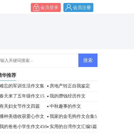
会员登录
会员注册
精华推荐
难忘的军训生活作文集
房地产转正自我鉴定
合6篇
春天来了五年级作文15
我的攒钱经历作文
篇
有关妇女节作文四篇
中秋趣事的作文
播种美德收获爱心作文
我家的金毛狗作文合集5
篇
我的爸爸小学生作文450
实用的台湾作文汇编5篇