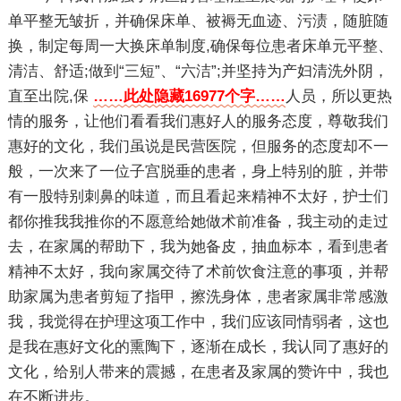
单平整无皱折，并确保床单、被褥无血迹、污渍，随脏随
换，制定每周一大换床单制度,确保每位患者床单元平整、
清洁、舒适;做到“三短”、“六洁”;并坚持为产妇清洗外阴，
直至出院,保
……此处隐藏16977个字……
人员，所以更热
情的服务，让他们看看我们惠好人的服务态度，尊敬我们
惠好的文化，我们虽说是民营医院，但服务的态度却不一
般，一次来了一位子宫脱垂的患者，身上特别的脏，并带
有一股特别刺鼻的味道，而且看起来精神不太好，护士们
都你推我我推你的不愿意给她做术前准备，我主动的走过
去，在家属的帮助下，我为她备皮，抽血标本，看到患者
精神不太好，我向家属交待了术前饮食注意的事项，并帮
助家属为患者剪短了指甲，擦洗身体，患者家属非常感激
我，我觉得在护理这项工作中，我们应该同情弱者，这也
是我在惠好文化的熏陶下，逐渐在成长，我认同了惠好的
文化，给别人带来的震撼，在患者及家属的赞许中，我也
在不断进步。