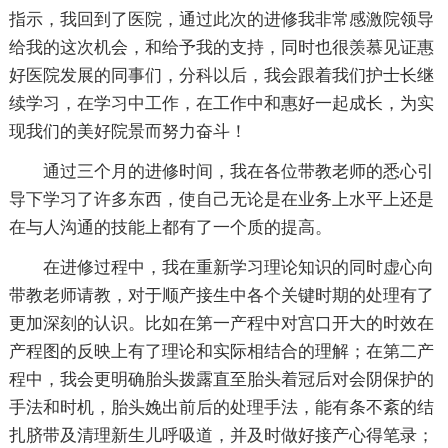
指示，我回到了医院，通过此次的进修我非常感激院领导
给我的这次机会，和给予我的支持，同时也很羡慕见证惠
好医院发展的同事们，分科以后，我会跟着我们护士长继
续学习，在学习中工作，在工作中和惠好一起成长，为实
现我们的美好院景而努力奋斗！
通过三个月的进修时间，我在各位带教老师的悉心引
导下学习了许多东西，使自己无论是在业务上水平上还是
在与人沟通的技能上都有了一个质的提高。
在进修过程中，我在重新学习理论知识的同时虚心向
带教老师请教，对于顺产接生中各个关键时期的处理有了
更加深刻的认识。比如在第一产程中对宫口开大的时效在
产程图的反映上有了理论和实际相结合的理解；在第二产
程中，我会更明确胎头拨露直至胎头着冠后对会阴保护的
手法和时机，胎头娩出前后的处理手法，能有条不紊的结
扎脐带及清理新生儿呼吸道，并及时做好接产心得笔录；