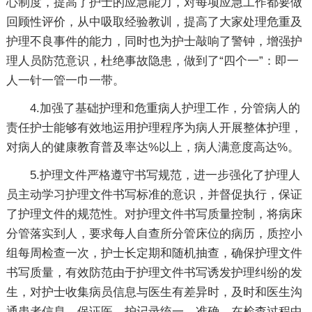
心制度，提高了护士的应急能力，对每项应急工作都要做
回顾性评价，从中吸取经验教训，提高了大家处理危重及
护理不良事件的能力，同时也为护士敲响了警钟，增强护
理人员防范意识，杜绝事故隐患，做到了“四个一”：即一
人一针一管一巾一带。
4.加强了基础护理和危重病人护理工作，分管病人的
责任护士能够有效地运用护理程序为病人开展整体护理，
对病人的健康教育普及率达%以上，病人满意度高达%。
5.护理文件严格遵守书写规范，进一步强化了护理人
员主动学习护理文件书写标准的意识，并督促执行，保证
了护理文件的规范性。对护理文件书写质量控制，将病床
分管落实到人，要求每人自查所分管床位的病历，质控小
组每周检查一次，护士长定期和随机抽查，确保护理文件
书写质量，有效防范由于护理文件书写诱发护理纠纷的发
生，对护士收集病员信息与医生有差异时，及时和医生沟
通患者信息，保证医、护记录统一、准确。在检查过程中