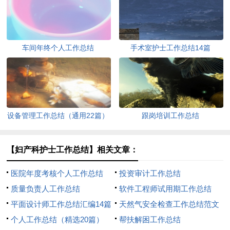
车间年终个人工作总结
手术室护士工作总结14篇
设备管理工作总结（通用22篇）
跟岗培训工作总结
【妇产科护士工作总结】相关文章：
医院年度考核个人工作总结
投资审计工作总结
质量负责人工作总结
软件工程师试用期工作总结
平面设计师工作总结汇编14篇
天然气安全检查工作总结范文
个人工作总结（精选20篇）
（通用11篇）
帮扶解困工作总结