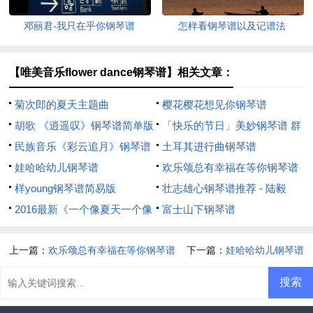
邓丽君-我只在乎你钢琴谱
怎样看钢琴谱以及记谱法
【唯美音乐flower dance钢琴谱】相关文章：
菊次郎的夏天主题曲
樱花樱花想见你钢琴谱
《summer》钢琴谱学习
胡歌 《逍遥叹》钢琴谱简单版
「快乐的节日」美妙钢琴谱 群
民族音乐《彩云追月》钢琴谱
星演唱
土耳其进行曲钢琴谱
娃哈哈幼儿钢琴谱
欢乐颂总有幸福在等你钢琴谱
样young钢琴谱简易版
壮志雄心钢琴谱推荐 - 陆毅
2016最新《一个像夏天一个像
富士山下钢琴谱
秋天》钢琴谱
上一篇：
欢乐颂总有幸福在等你钢琴谱
下一篇：
娃哈哈幼儿钢琴谱