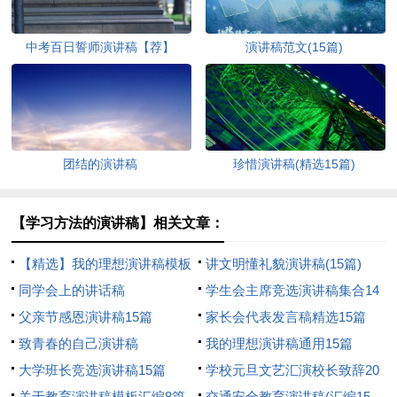
中考百日誓师演讲稿【荐】
演讲稿范文(15篇)
团结的演讲稿
珍惜演讲稿(精选15篇)
【学习方法的演讲稿】相关文章：
【精选】我的理想演讲稿模板
讲文明懂礼貌演讲稿(15篇)
汇编9篇
同学会上的讲话稿
学生会主席竞选演讲稿集合14
父亲节感恩演讲稿15篇
篇
家长会代表发言稿精选15篇
致青春的自己演讲稿
我的理想演讲稿通用15篇
大学班长竞选演讲稿15篇
学校元旦文艺汇演校长致辞20
关于教育演讲稿模板汇编8篇
篇
交通安全教育演讲稿(汇编15