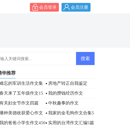
会员登录
会员注册
精华推荐
难忘的军训生活作文集
房地产转正自我鉴定
合6篇
春天来了五年级作文15
我的攒钱经历作文
篇
有关妇女节作文四篇
中秋趣事的作文
播种美德收获爱心作文
我家的金毛狗作文合集5
篇
我的爸爸小学生作文450
实用的台湾作文汇编5篇