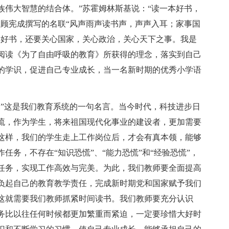
族伟大智慧的结合体。”苏霍姆林斯基说：“读一本好书，
袖顾宪成撰写的名联“风声雨声读书声，声声入耳；家事国
读好书，还要关心国家，关心政治，关心天下之事。我是
阅读《为了自由呼吸的教育》所获得的理念，落实到自己
的学识，促进自己专业成长，当一名新时期的优秀小学语
。”这是我们教育系统的一句名言。当今时代，科技进步日
流，作为学生，将来祖国现代化事业的建设者，更加需要
这样，我们的学生走上工作岗位后，才会有真本领，能够
任务，不存在“知识恐慌”、“能力恐慌”和“经验恐慌”，
任务，实现工作高效与完美。为此，我们教师要全面提高
负起自己的教育教学责任，完成新时期党和国家赋予我们
这就需要我们教师抓紧时间读书。我们教师要充分认识
务比以往任何时候都更加繁重而紧迫，一定要珍惜大好时