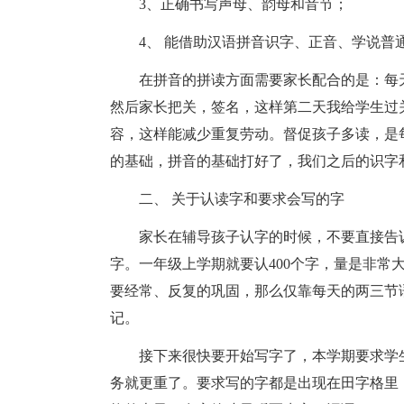
3、正确书写声母、韵母和音节；
4、 能借助汉语拼音识字、正音、学说普
在拼音的拼读方面需要家长配合的是：每
然后家长把关，签名，这样第二天我给学生过
容，这样能减少重复劳动。督促孩子多读，是
的基础，拼音的基础打好了，我们之后的识字
二、 关于认读字和要求会写的字
家长在辅导孩子认字的时候，不要直接告
字。一年级上学期就要认400个字，量是非常
要经常、反复的巩固，那么仅靠每天的两三节
记。
接下来很快要开始写字了，本学期要求学生
务就更重了。要求写的字都是出现在田字格里