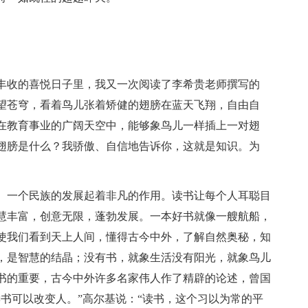
丰收的喜悦日子里，我又一次阅读了李希贵老师撰写的
望苍穹，看着鸟儿张着矫健的翅膀在蓝天飞翔，自由自
在教育事业的广阔天空中，能够象鸟儿一样插上一对翅
翅膀是什么？我骄傲、自信地告诉你，这就是知识。为
、一个民族的发展起着非凡的作用。读书让每个人耳聪目
慧丰富，创意无限，蓬勃发展。一本好书就像一艘航船，
使我们看到天上人间，懂得古今中外，了解自然奥秘，知
，是智慧的结晶；没有书，就象生活没有阳光，就象鸟儿
书的重要，古今中外许多名家伟人作了精辟的论述，曾国
书可以改变人。”高尔基说：“读书，这个习以为常的平