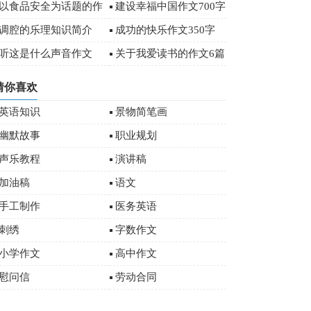
字
以食品安全为话题的作
建设幸福中国作文700字
文
调腔的乐理知识简介
成功的快乐作文350字
听这是什么声音作文
关于我爱读书的作文6篇
猜你喜欢
英语知识
景物简笔画
幽默故事
职业规划
声乐教程
演讲稿
加油稿
语文
手工制作
医务英语
刺绣
字数作文
小学作文
高中作文
慰问信
劳动合同