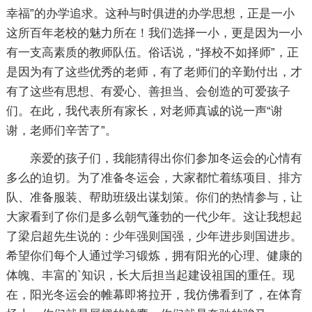
幸福”的办学追求。这种与时俱进的办学思想，正是一小
这所百年老校的魅力所在！我们选择一小，更是因为一小
有一支高素质的教师队伍。俗话说，“择校不如择师”，正
是因为有了这些优秀的老师，有了老师们的辛勤付出，才
有了这些有思想、有爱心、善担当、会创造的可爱孩子
们。在此，我代表所有家长，对老师真诚的说一声“谢
谢，老师们辛苦了”。
亲爱的孩子们，我能猜得出你们参加冬运会的心情有
多么的迫切。为了准备冬运会，大家都忙着练项目、排方
队、准备服装、帮助班级出谋划策。你们的热情参与，让
大家看到了你们是多么朝气蓬勃的一代少年。这让我想起
了梁启超先生说的：少年强则国强，少年进步则国进步。
希望你们每个人通过学习锻炼，拥有阳光的心理、健康的
体魄、丰富的`知识，长大后担当起建设祖国的重任。现
在，阳光冬运会的帷幕即将拉开，我仿佛看到了，在体育