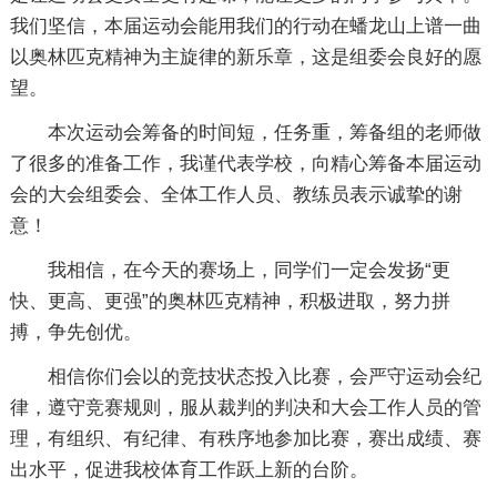
我们坚信，本届运动会能用我们的行动在蟠龙山上谱一曲
以奥林匹克精神为主旋律的新乐章，这是组委会良好的愿
望。
本次运动会筹备的时间短，任务重，筹备组的老师做
了很多的准备工作，我谨代表学校，向精心筹备本届运动
会的大会组委会、全体工作人员、教练员表示诚挚的谢
意！
我相信，在今天的赛场上，同学们一定会发扬“更
快、更高、更强”的奥林匹克精神，积极进取，努力拼
搏，争先创优。
相信你们会以的竞技状态投入比赛，会严守运动会纪
律，遵守竞赛规则，服从裁判的判决和大会工作人员的管
理，有组织、有纪律、有秩序地参加比赛，赛出成绩、赛
出水平，促进我校体育工作跃上新的台阶。