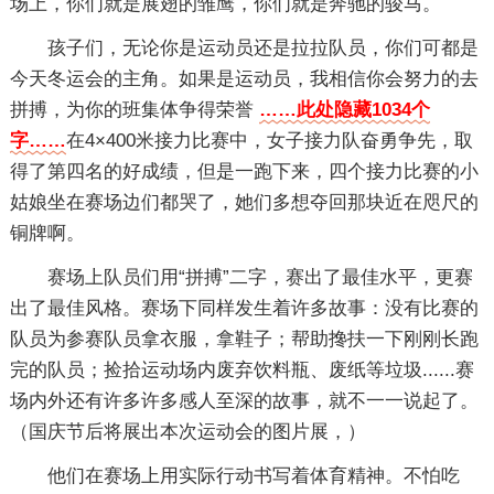
场上，你们就是展翅的雏鹰，你们就是奔驰的骏马。
孩子们，无论你是运动员还是拉拉队员，你们可都是
今天冬运会的主角。如果是运动员，我相信你会努力的去
拼搏，为你的班集体争得荣誉
……此处隐藏1034个
字……
在4×400米接力比赛中，女子接力队奋勇争先，取
得了第四名的好成绩，但是一跑下来，四个接力比赛的小
姑娘坐在赛场边们都哭了，她们多想夺回那块近在咫尺的
铜牌啊。
赛场上队员们用“拼搏”二字，赛出了最佳水平，更赛
出了最佳风格。赛场下同样发生着许多故事：没有比赛的
队员为参赛队员拿衣服，拿鞋子；帮助搀扶一下刚刚长跑
完的队员；捡拾运动场内废弃饮料瓶、废纸等垃圾......赛
场内外还有许多许多感人至深的故事，就不一一说起了。
（国庆节后将展出本次运动会的图片展，）
他们在赛场上用实际行动书写着体育精神。不怕吃