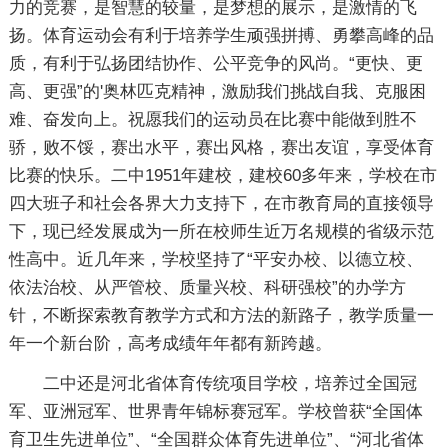
力的竞赛，是智慧的较量，是梦想的展示，是激情的飞
扬。体育运动会有利于培养学生顽强拼搏、勇攀高峰的品
质，有利于弘扬团结协作、公平竞争的风尚。“更快、更
高、更强”的'奥林匹克精神，激励我们挑战自我、克服困
难、奋发向上。祝愿我们的运动员在比赛中能做到胜不
骄，败不馁，赛出水平，赛出风格，赛出友谊，享受体育
比赛的快乐。二中1951年建校，建校60多年来，学校在市
四大班子和社会各界大力支持下，在市教育局的直接领导
下，现已经发展成为一所在校师生近万名规模的省级示范
性高中。近几年来，学校坚持了“平安办校、以德立校、
依法治校、从严管校、质量兴校、科研强校”的办学方
针，不断探索教育教学方式和方法的新路子，教学质量一
年一个新台阶，高考成绩年年都有新跨越。
二中还是河北省体育传统项目学校，培养过全国冠
军、亚洲冠军、世界青年锦标赛冠军。学校曾获“全国体
育卫生先进单位”、“全国群众体育先进单位”、“河北省体