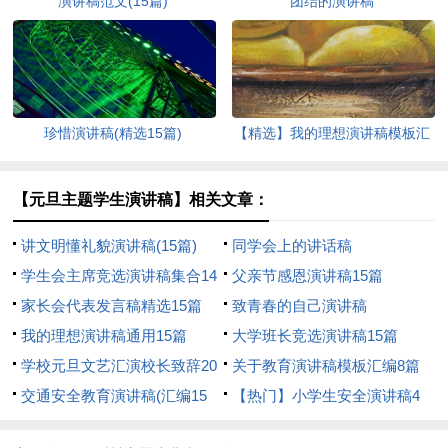
演讲稿范文(15篇)
团结的演讲稿
珍惜演讲稿(精选15篇)
【精选】我的理想演讲稿模板汇
编9篇
【元旦主题学生演讲稿】相关文章：
讲文明懂礼貌演讲稿(15篇)
同学会上的讲话稿
学生会主席竞选演讲稿集合14
父亲节感恩演讲稿15篇
篇
家长会代表发言稿精选15篇
致青春的自己演讲稿
我的理想演讲稿通用15篇
大学班长竞选演讲稿15篇
学校元旦文艺汇演校长致辞20
关于教育演讲稿模板汇编8篇
篇
交通安全教育演讲稿(汇编15
【热门】小学生安全演讲稿4
篇)
篇