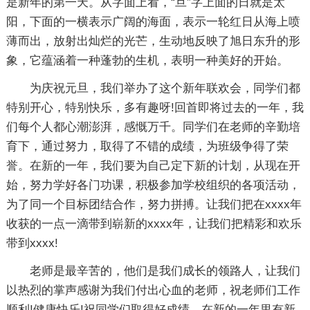
是新年的第一天。从字面上看，“旦”字上面的日就是太
阳，下面的一横表示广阔的海面，表示一轮红日从海上喷
薄而出，放射出灿烂的光芒，生动地反映了旭日东升的形
象，它蕴涵着一种蓬勃的生机，表明一种美好的开始。
为庆祝元旦，我们举办了这个新年联欢会，同学们都
特别开心，特别快乐，多有趣呀!回首即将过去的一年，我
们每个人都心潮澎湃，感慨万千。同学们在老师的辛勤培
育下，通过努力，取得了不错的成绩，为班级争得了荣
誉。在新的一年，我们要为自己定下新的计划，从现在开
始，努力学好各门功课，积极参加学校组织的各项活动，
为了同一个目标团结合作，努力拼搏。让我们把在xxxx年
收获的一点一滴带到崭新的xxxx年，让我们把精彩和欢乐
带到xxxx!
老师是最辛苦的，他们是我们成长的领路人，让我们
以热烈的掌声感谢为我们付出心血的老师，祝老师们工作
顺利!健康快乐!祝同学们取得好成绩，在新的一年里有新