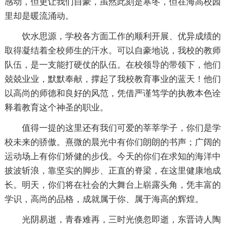
感动，但更让我们自豪，虽然此刻是寒冬，但在海高校园
里却是暖流涌动。
饮水思源，学校各方面工作的顺利开展、优异成绩的
取得凝结着全校师生的汗水。可以自豪地说，我校的教师
队伍，是一支能打硬仗的队伍。在校领导的带领下，他们
兢兢业业，默默奉献，撑起了我校教育事业的蓝天！他们
以高尚的师德和良好的风范，凭借严谨笃学的执教本色诠
释着教育这个神圣的职业。
值得一提的这里还有我们可爱的莘莘学子，你们是学
校未来的骄傲。熹微的晨光中有你们朗朗的书声；广阔的
运动场上有你们矫健的步伐。今天的你们在求知的海洋中
披波斩浪，靠坚实的脚步、正直的脊梁，在这里健康地成
长。明天，你们将在社会的大舞台上崭露头角，凭丰富的
学识，高尚的品格，成就属于你、属于海高的辉煌。
光阴易逝，青春难再，三时光倏忽即逝，东晋诗人陶