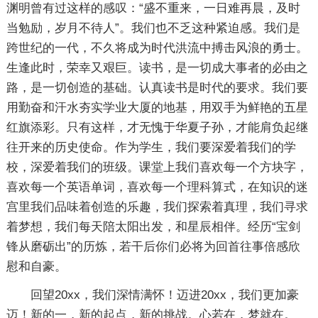
渊明曾有过这样的感叹：“盛不重来，一日难再晨，及时
当勉励，岁月不待人”。我们也不乏这种紧迫感。我们是
跨世纪的一代，不久将成为时代洪流中搏击风浪的勇士。
生逢此时，荣幸又艰巨。读书，是一切成大事者的必由之
路，是一切创造的基础。认真读书是时代的要求。我们要
用勤奋和汗水夯实学业大厦的地基，用双手为鲜艳的五星
红旗添彩。只有这样，才无愧于华夏子孙，才能肩负起继
往开来的历史使命。作为学生，我们要深爱着我们的学
校，深爱着我们的班级。课堂上我们喜欢每一个方块字，
喜欢每一个英语单词，喜欢每一个理科算式，在知识的迷
宫里我们品味着创造的乐趣，我们探索着真理，我们寻求
着梦想，我们每天陪太阳出发，和星辰相伴。经历“宝剑
锋从磨砺出”的历炼，若干后你们必将为回首往事倍感欣
慰和自豪。
回望20xx，我们深情满怀！迈进20xx，我们更加豪
迈！新的一，新的起点，新的挑战。心若在，梦就在。