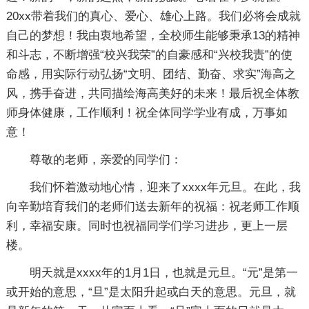
20xx带着我们的真心、爱心、雄心上路。我们必将会成就
自己的梦想！我由衷地希望，全校师生能够秉承13的精神
和斗志，不断增强“校兴我荣”的自豪感和“兴校我责”的使
命感，用实际行动弘扬“文明、团结、勤奋、求实”海高之
风，携手奋进，共同描绘海高美好的未来！最后祝全体教
师身体健康，工作顺利！祝全体同学学业有成，万事如
意！
尊敬的老师，亲爱的同学们：
我们怀着激动地心情，迎来了xxxx年元旦。在此，我
向辛勤培育我们的老师们送去新年的祝福：祝老师工作顺
利，幸福安康。同时也祝福同学们学习进步，更上一层
楼。
明天就是xxxx年的1月1日，也就是元旦。“元”是第一
或开始的意思，“旦”是太阳升起或白天的意思。元旦，就