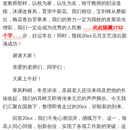
老教师那样，以校为家，以生为友，恪守教师的职业道
德，沐课改春风，育崇中新花。我们相信，宝剑锋从磨砺
出，梅花香自苦寒来，我们的努力一定为我校的发展添光
增彩，我们一定会成为优秀的人民教
……此处隐藏1732
个字……
步，好运常在！同时，预祝20xx元旦文艺演出圆
满成功！
谢谢大家！
亲爱的老师们、同学们：
大家上午好！
寒风料峭，冬意浓浓，圣诞老人还没来得及把他的长
祙收起，我们的耳畔又即将传来元旦的声声脚步。今天我
们汇聚在国旗下，整理即将走过的20xx，祈盼新的到来。
回首20xx，我们不免心潮澎湃，感慨万千。这一，海
高人同心同德，创新创业，实现了各项工作新的突破；这