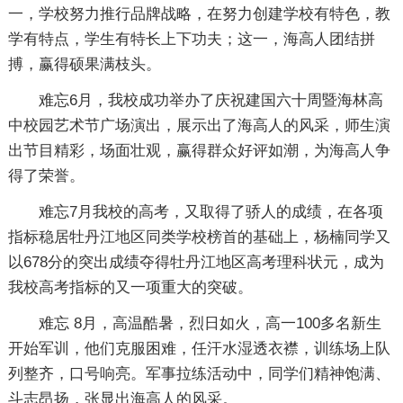
一，学校努力推行品牌战略，在努力创建学校有特色，教
学有特点，学生有特长上下功夫；这一，海高人团结拼
搏，赢得硕果满枝头。
难忘6月，我校成功举办了庆祝建国六十周暨海林高
中校园艺术节广场演出，展示出了海高人的风采，师生演
出节目精彩，场面壮观，赢得群众好评如潮，为海高人争
得了荣誉。
难忘7月我校的高考，又取得了骄人的成绩，在各项
指标稳居牡丹江地区同类学校榜首的基础上，杨楠同学又
以678分的突出成绩夺得牡丹江地区高考理科状元，成为
我校高考指标的又一项重大的突破。
难忘 8月，高温酷暑，烈日如火，高一100多名新生
开始军训，他们克服困难，任汗水湿透衣襟，训练场上队
列整齐，口号响亮。军事拉练活动中，同学们精神饱满、
斗志昂扬，张显出海高人的风采。