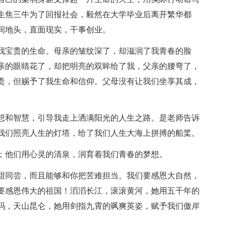
生焦三牛为了回报社会，毅然在大学毕业后离开繁华都
间地头，直面现实，干事创业。
我宝贵的生命。母亲的皱纹深了，却滋润了我青春的脸
亲的眼睛花了，却把明亮的双眸给了我，父亲的腰弯了，
贵，但赐予了我生命和信仰。父母没有让我们坐享其成，
想和智慧，引导我走上洒满阳光的人生之路。是老师告诉
我们照亮人生的灯塔，给了我们人生大海上拼搏的船桨。
；他们用心灵的清泉，润育着我们青春的梦想。
甜同尝，而且能够和你把苦难担当。我们要感恩大自然，
要感恩伟大的祖国！滔滔长江，滚滚黄河，她用五千年的
玛，天山昆仑，她用剑指九霄的飒爽英姿，赋予我们傲岸