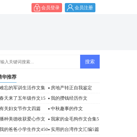
会员登录
会员注册
精华推荐
难忘的军训生活作文集
房地产转正自我鉴定
合6篇
春天来了五年级作文15
我的攒钱经历作文
篇
有关妇女节作文四篇
中秋趣事的作文
播种美德收获爱心作文
我家的金毛狗作文合集5
篇
我的爸爸小学生作文450
实用的台湾作文汇编5篇