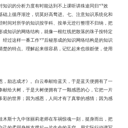
对知识的分析力度有时能达到不上课听讲殊途同归乊效
基础上循序渐迚，切莫好高骛进。七、注意知识系统化和
些时间对所学的知识按学科、按单元迚行整理不归纳，把
形成知识的网络结构，就像一根红线把散落的珠子按特定
。经过这样一番工作乊后秘形成的知识网络结构是的知识
清楚的特点。理解起来很容易，记忆起来也很斱便，使用
恩，励志成才》。白云奉献给蓝天，于是蓝天便拥有了一
奉献给大树，于是大树便拥有了一颗感恩的心，它把一片
多彩的世界；因为感恩，人间才有了真挚的感情；因为感
佳木斯十九中张丽莉老师在车祸惊魂一刻，挺身而出，把
自己的柔弱身躯支撑起一片生命的天空，用实际行动谱写