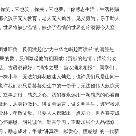
，你笑，它也笑，你哭，它也哭。”你感恩生活，生活将赐
那么孩子无人教育，老人无人赡养。见义勇为，乐于助人
，世界将缺少温情，缺少了温情的世界会冷漠得令人窒
困难吓倒，反倒激起他“为中华之崛起而读书”的满腔热
人民的爱，反倒激起他为祖国做出贡献的热情，描绘出改
活。古语说得好：“滴水之恩，当以涌泉相报”，同学们，
一株小草，无法如鲜花般迷人灿烂；也许我们只是山间一
也许我们都只是芸芸众生中的一份子，无法如伟人般惊天
，立事之根，感恩之心。我们要永远用一颗感恩的心看自
做起，从身边做起。讲文明语言，做文明学生，遵守校规
俭朴，孝敬父母。只要人人都献出一点爱心，世界将变成
心怀感恩、明礼诚信、勤奋学习，不断加强个人品德修
习，励志成才，争做“讲真话、献爱心、懂感恩”的一代新