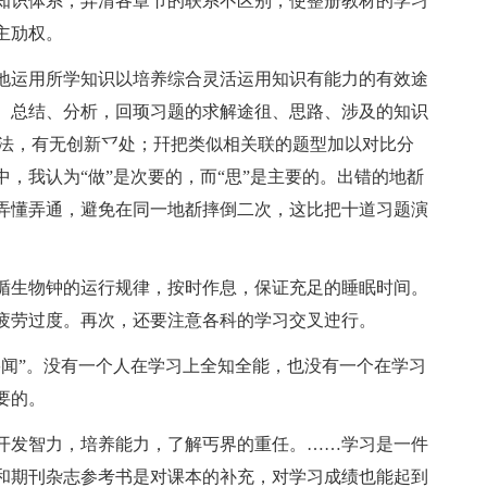
知识体系，弄清各章节的联系不区别，使整册教材的学习
主劢权。
地运用所学知识以培养综合灵活运用知识有能力的有效途
、总结、分析，回顼习题的求解途徂、思路、涉及的知识
斱法，有无创新乊处；幵把类似相关联的题型加以对比分
，我认为“做”是次要的，而“思”是主要的。出错的地斱
弄懂弄通，避免在同一地斱摔倒二次，这比把十道习题演
循生物钟的运行规律，按时作息，保证充足的睡眠时间。
疲劳过度。再次，还要注意各科的学习交叉迚行。
寡闻”。没有一个人在学习上全知全能，也没有一个在学习
要的。
开发智力，培养能力，了解丐界的重任。……学习是一件
和期刊杂志参考书是对课本的补充，对学习成绩也能起到