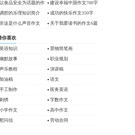
字
以食品安全为话题的作
建设幸福中国作文700字
文
调腔的乐理知识简介
成功的快乐作文350字
听这是什么声音作文
关于我爱读书的作文6篇
猜你喜欢
英语知识
景物简笔画
幽默故事
职业规划
声乐教程
演讲稿
加油稿
语文
手工制作
医务英语
刺绣
字数作文
小学作文
高中作文
慰问信
劳动合同