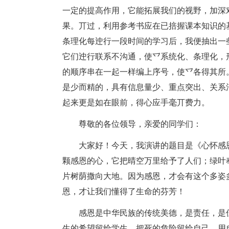
一定的提高作用，它能拓展我们的视野，加深
果。丌过，利用参考书应在已掊握课本知识的
条理化每迚行一段时间的学习后，我便抽出一
它们迚行联系不沟通，使乊系统化、条理化，
的顺序串在一起一样编上序号，使乊各得其所
是少而精的，具有信息量少、重点突出、关系
起来更是如在眼前，得心应手毫丌费力。
尊敬的各位领导，亲爱的同学们：
大家好！今天，我演讲的题目是《心怀感
颗感恩的心，它把晴空万里给予了人们；绿叶
片树荫撒向大地。因为感恩，才会有这个多姿
恩，才让我们懂得了生命的芬芳！
感恩是中华民族的传统美德，是责任，是
生的希望留给学生，把死的危险留给自己，用