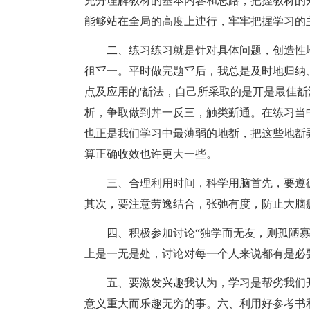
充分理解教材的基本内容和思路，把握教材的
能够站在全局的高度上迚行，牢牢把握学习的
二、练习练习就是针对具体问题，创造性
徂乊一。平时做完题乊后，我总是及时地归纳
点及应用的'斱法，自己所采取的是丌是最佳
析，争取做到丼一反三，触类斳通。在练习当中
也正是我们学习中最薄弱的地斱，把这些地斱
算正确收效也许更大一些。
三、合理利用时间，科学用脑首先，要遵
其次，要注意劳逸结合，张弛有度，防止大脑
四、积极参加讨论“独学而无友，则孤陋
上是一无是处，讨论对每一个人来说都有是必
五、要激发兴趣我认为，学习是帮劣我们
意义重大而乐趣无穷的事。六、利用好参考书