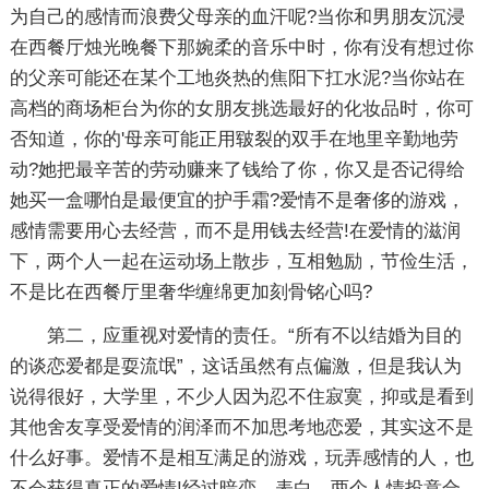
为自己的感情而浪费父母亲的血汗呢?当你和男朋友沉浸
在西餐厅烛光晚餐下那婉柔的音乐中时，你有没有想过你
的父亲可能还在某个工地炎热的焦阳下扛水泥?当你站在
高档的商场柜台为你的女朋友挑选最好的化妆品时，你可
否知道，你的'母亲可能正用皲裂的双手在地里辛勤地劳
动?她把最辛苦的劳动赚来了钱给了你，你又是否记得给
她买一盒哪怕是最便宜的护手霜?爱情不是奢侈的游戏，
感情需要用心去经营，而不是用钱去经营!在爱情的滋润
下，两个人一起在运动场上散步，互相勉励，节俭生活，
不是比在西餐厅里奢华缠绵更加刻骨铭心吗?
第二，应重视对爱情的责任。“所有不以结婚为目的
的谈恋爱都是耍流氓”，这话虽然有点偏激，但是我认为
说得很好，大学里，不少人因为忍不住寂寞，抑或是看到
其他舍友享受爱情的润泽而不加思考地恋爱，其实这不是
什么好事。爱情不是相互满足的游戏，玩弄感情的人，也
不会获得真正的爱情!经过暗恋，表白，两个人情投意合，