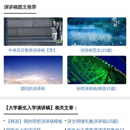
演讲稿图文推荐
中考百日誓师演讲稿【荐】
演讲稿范文(15篇)
团结的演讲稿
珍惜演讲稿(精选15篇)
【大学新生入学演讲稿】相关文章：
【精选】我的理想演讲稿模板
讲文明懂礼貌演讲稿(15篇)
汇编9篇
同学会上的讲话稿
学生会主席竞选演讲稿集合14