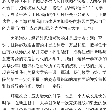
多同学都在私底下抱怨学校的硬件设施不优越，抱怨饮食
不合口，抱怨寝室人太多，抱怨生活难以适应``````同学
们，在某种程度上说我们的生活环境是不如别人，可正是
这样，不也激励着我们为建设更加美好的校园而贡献自己
的力量吗?我们应该用自己的光彩为吉大争一口气!
大浪淘沙，经得过风浪考验的才是成动者：河蚌育
珠，担得起艰难困苦的才是胜利者：万里长征，挺得住千
山万水跋涉的才是开拓者：挥泪洒汗，抵得住烈日暴晒与
意志考验的才是新时代的大学生。我们，这样一群20岁的
风华少年用坚强和忍耐经历了高考的洗礼，情感的折磨，
现在等着我们的是大学第一课—军训。我们数学与统计学
院的新生一定会用最正的姿态最饱满的精神面貌迎接首长
和校领导的检阅。我们，一定行!
环境改变，压力增大的时候，也是一个人成长最快的
时候，在新生眼中，大学就像是一次充满挑战和刺激的旅
行，有几分欣喜也有几分顾忌。但就像如今，我们选择了