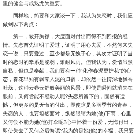
里的健全与成熟尤为重要。
同样地，简要和大家谈一下，我认为失恋时，我们应
做到以下两点：
第一，敞开胸襟，大度面对付出而得不到回报的感
情。失恋首先证明了爱过，证明了用心去爱，不然何来失
恋一说，只要爱过，至少都是无愧于心，其次才证明了当
时的恋时的牵系是脆弱，难耐风雨。但我认为，爱情虽然
自私，但也是奉献，我们要有一种“化作春泥更护花”的心
态，春花早知有飘零入泥的归宿，却依然一往情深地飘香
吐蕊，这种云卷云舒般美丽的风景，即使是瞬间就消失在
眼前，又何尝能不感动人呢?失恋所留下的，固然有遗
憾，但更多的是无悔的付出，即使这是多雨季节的青春，
失恋的人，也要坦然面对，纵然眼睛为她(他)下雨，心里
又何尝不能为她(他)打伞呢?心中怀着一份爱，无悔付出，
即使失去了又何必后悔呢?我为的是她(他)的幸福，我只要