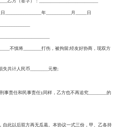
___乙方（签字）：__________________________
__日________________年___________月_____日
__________
__________________
_____不慎将________打伤，被拘留;经友好协商，现双方
项损失共计人民币________元整;
(刑事责任和民事责任);同样，乙方也不再追究________的
，自此以后双方再无瓜葛。本协议一式三份，甲、乙各持