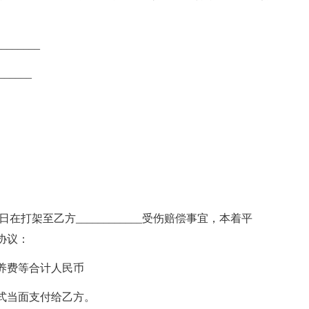
_______
______
在打架至乙方____________受伤赔偿事宜，本着平
协议：
养费等合计人民币
式当面支付给乙方。