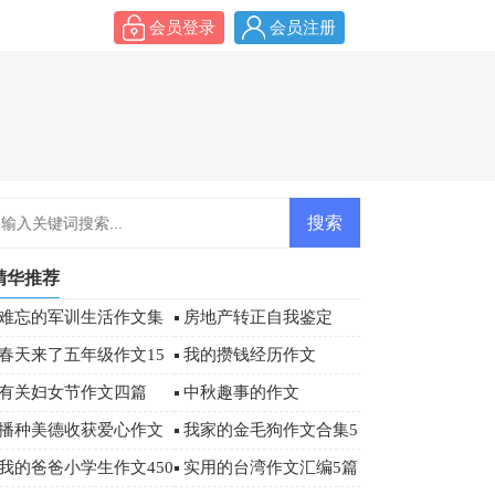
会员登录
会员注册
精华推荐
难忘的军训生活作文集
房地产转正自我鉴定
合6篇
春天来了五年级作文15
我的攒钱经历作文
篇
有关妇女节作文四篇
中秋趣事的作文
播种美德收获爱心作文
我家的金毛狗作文合集5
篇
我的爸爸小学生作文450
实用的台湾作文汇编5篇