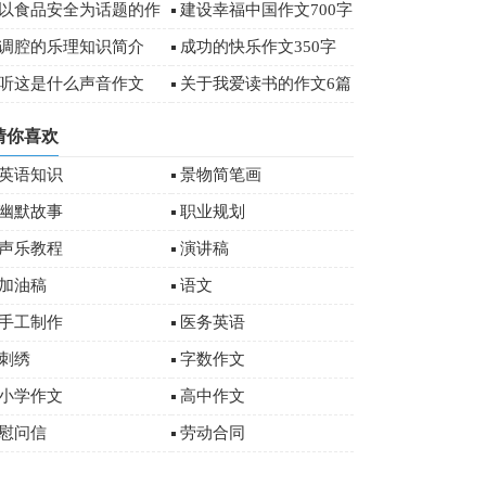
字
以食品安全为话题的作
建设幸福中国作文700字
文
调腔的乐理知识简介
成功的快乐作文350字
听这是什么声音作文
关于我爱读书的作文6篇
猜你喜欢
英语知识
景物简笔画
幽默故事
职业规划
声乐教程
演讲稿
加油稿
语文
手工制作
医务英语
刺绣
字数作文
小学作文
高中作文
慰问信
劳动合同