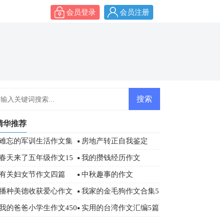
会员登录
会员注册
精华推荐
难忘的军训生活作文集
房地产转正自我鉴定
合6篇
春天来了五年级作文15
我的攒钱经历作文
篇
有关妇女节作文四篇
中秋趣事的作文
播种美德收获爱心作文
我家的金毛狗作文合集5
篇
我的爸爸小学生作文450
实用的台湾作文汇编5篇