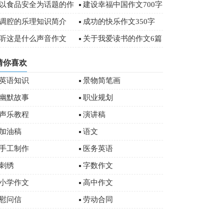
字
以食品安全为话题的作
建设幸福中国作文700字
文
调腔的乐理知识简介
成功的快乐作文350字
听这是什么声音作文
关于我爱读书的作文6篇
猜你喜欢
英语知识
景物简笔画
幽默故事
职业规划
声乐教程
演讲稿
加油稿
语文
手工制作
医务英语
刺绣
字数作文
小学作文
高中作文
慰问信
劳动合同