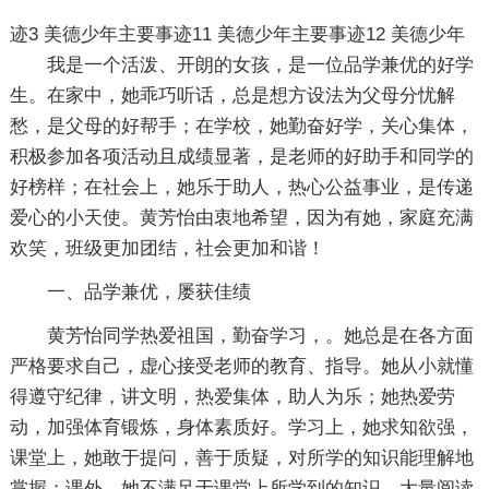
迹3
美德少年主要事迹11
美德少年主要事迹12
美德少年
我是一个活泼、开朗的女孩，是一位品学兼优的好学
生。在家中，她乖巧听话，总是想方设法为父母分忧解
愁，是父母的好帮手；在学校，她勤奋好学，关心集体，
积极参加各项活动且成绩显著，是老师的好助手和同学的
好榜样；在社会上，她乐于助人，热心公益事业，是传递
爱心的小天使。黄芳怡由衷地希望，因为有她，家庭充满
欢笑，班级更加团结，社会更加和谐！
一、品学兼优，屡获佳绩
黄芳怡同学热爱祖国，勤奋学习，。她总是在各方面
严格要求自己，虚心接受老师的教育、指导。她从小就懂
得遵守纪律，讲文明，热爱集体，助人为乐；她热爱劳
动，加强体育锻炼，身体素质好。学习上，她求知欲强，
课堂上，她敢于提问，善于质疑，对所学的知识能理解地
掌握；课外，她不满足于课堂上所学到的知识，大量阅读