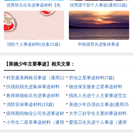
优秀班主任先进事迹材料【热
优秀团干部个人事迹(通用15篇)
门】
消防个人事迹材料(合集15篇)
学校德育先进集体事迹
【美德少年主要事迹】相关文章：
村里最美网格员事迹（通用12
劳动之星事迹材料(7篇)
篇）
扶残助残先进集体事迹材料
物业保安服务之星事迹材料
教师师德标兵先进事迹材料
残疾人先进个人主要事迹范文
（精选26篇）
消防安保事迹材料(15篇)
（精选5篇）
美德少年自强自立事迹(通用15
疫情期间物业公司先进事迹材
篇)
大学三好学生主要的事迹材料
料
小学生二星章事迹材料（通用
12篇
爱国卫生先进个人事迹（通用
21篇）
18篇）