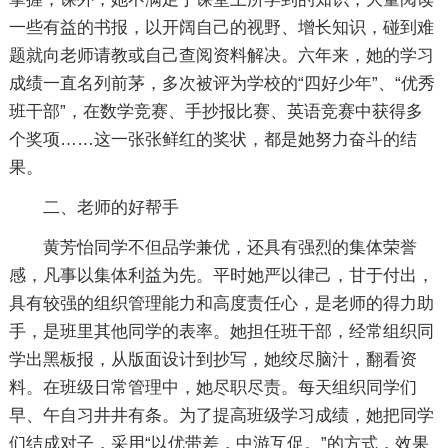
一些有益的书报，以开阔自己的视野、增长知识，碰到难
题就向老师请教或自己查阅资料解决。六年来，她的学习
成绩一直名列前茅，多次被评为学校的“四好少年”、“优秀
班干部”，在数学竞赛、手抄报比赛、英语竞赛中获得多
个奖项……这一张张鲜红的奖状，都是她努力奋斗的结
果。
二、老师的好帮手
黄芳怡同学不但品学兼优，还具有强烈的集体荣誉
感，凡事以集体利益为先。平时她严以律己，甘于付出，
具有较强的组织管理能力和高度责任心，是老师的得力助
手，是班里其他同学的表率。她担任班干部，经常组织同
学出黑板报，从版面设计到抄写，她绞尽脑汁，翻看资
料。在班级日常管理中，她尽职尽责。每天组织同学们
早、午自习井井有条。为了提高班级学习成绩，她把同学
们结成对子，采用“以优带差，中游互促。”的方式，效果