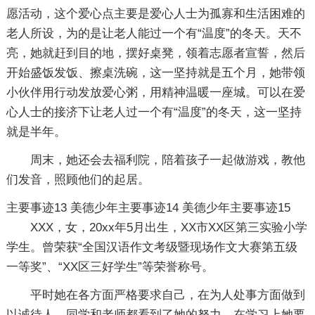
愿活动，这个爱心点主要是爱心人士为孤寡和生活困难的
老人所设，为的是让老人能过一个有“温度”的冬天。天不
亮，她就赶到目的地，摆好桌凳，领着志愿者宣誓，然后
开始盛饭发饭、擦桌洗碗，这一坚持就是五个月，她带领
小伙伴用行动发放爱心粥，用精神温暖一座城。可以在爱
心人士的接济下让老人过一个有“温度”的冬天，这一坚持
就是半年。
周末，她还会去福利院，陪着孩子一起做游戏，教他
们发音，照顾他们的起居。
主要事迹13
美德少年主要事迹14
美德少年主要事迹15
XXX，女，20xx年5月出生，XX市XX区第三实验小学
学生。曾荣获“全国汉语作文考级暨现场作文大赛第五级
一等奖”、“XX区三好学生”等荣誉称号。
平时她在各方面严格要求自己，在为人处事方面做到
以诚待人，同学和老师都看到了她的努力。在学习上她要