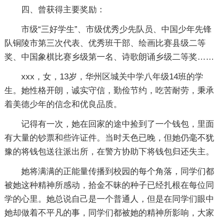
四、曾获得主要奖励：
市级“三好学生”、市级优秀少先队员、中国少年先锋
队铜陵市第三次代表、优秀班干部、绘画比赛县级二等
奖、中国象棋比赛乡级第一名、诗歌朗诵乡级二等奖……
xxx，女，13岁，华州区城关中学八年级14班的学
生。她性格开朗，诚实守信，勤俭节约，吃苦耐劳，秉承
着美德少年的信念和优良品质。
记得有一次，她在回家的途中捡到了一个钱包，里面
有大量的钞票和些许证件。当时天色已晚，但她仍毫不犹
豫的将钱包送往派出所，在警方协助下将钱包归还失主。
她将满满的正能量传播到校园的每个角落，同学们都
被她这种精神所感动，拾金不昧的种子已经扎根在每位同
学的心里。她总说自己是一个普通人，但是在同学们眼中
她却做着不平凡的事，同学们都被她的精神所影响，大家