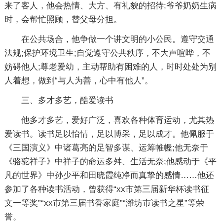
来了客人，他会热情、大方、有礼貌的招待;爷爷奶奶生病
时，会帮忙照顾，替父母分担。
在公共场合，他争做一个讲文明的小公民。遵守交通
法规;保护环境卫生;自觉遵守公共秩序，不大声喧哗，不
妨碍他人;尊老爱幼，主动帮助有困难的人，时时处处为别
人着想，做到“与人为善，心中有他人”。
三、多才多艺，酷爱读书
他多才多艺，爱好广泛，喜欢各种体育运动，尤其热
爱读书。读书足以怡情，足以博采，足以成才。他佩服于
《三国演义》中诸葛亮的足智多谋、运筹帷幄;他无奈于
《骆驼祥子》中祥子的命运多舛、生活无奈;他感动于《平
凡的世界》中孙少平和田晓霞纯净而真挚的感情……他还
参加了各种读书活动，曾获得“xx市第三届新华杯读书征
文一等奖”“xx市第三届书香家庭”“潍坊市读书之星”等荣
誉。