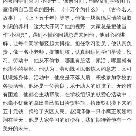
内被同学们誉为“小博士”。课余时间，他经常到学校图书
室借阅自己喜欢的图书。《十万个为什么》，《古今名人
故事》，《上下五千年》等等，他像一块海绵尽情的汲取
知识的养料，这大大开阔了他的视野，大家总是把他当
作“小词典”，遇到不懂的问题总是来问他，他耐心的讲
解，让每个同学都竖起大拇指。担任学习委员，他认真负
责，像一名小老师，提前到校，认真组织同学们早读，预
习。劳动中，他从不偷懒，哪里有脏活，累活，哪里就有
他瘦小的身影。他认为，劳动既可以锻炼人的意志，又可
以锻炼身体。活动中，他总是不落人后，积极参加学校的
各项活动。他还是一位善良，乐于助人的好孩子。无论谁
有困难，他都会主动帮助。在学校组织的献爱心活动中，
他毫不犹豫的拿出自己假日捡饮料瓶，拾废铁积攒下来的
五十元钱，捐给了灾区人民。赵润泽像一只小鹰正展翅翱
翔在蓝天，他是大家学习的好榜样，我们期待着他有一个
美好的未来。