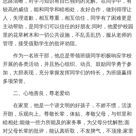
思路清晰，对学习知识有自己独到的见解。在同学中，有
较高的威信，能和同学和睦相处，友好合作，做到得理让
人，失理道歉，相互尊重，相互信任，同学有了困难更是
主动帮助，是同学们可以信任的好朋友;同时，他爱护校园
里的花草树木和一切公共设施，不乱丢乱扔，服从老师的
管理，接受值勤学生的批评劝阻。
作为一名班干部，他总是带领班级同学积极响应学校
开展的各类活动，并且热心组织、动员、鼓励同学勇于参
加，大胆表现，充分掌握发挥同学们的特长，为班级赢得
多项荣誉。
二、心地善良，尊老爱幼
在家里，他是一个讲文明的好孩子，不娇不惯，活泼
开朗，乐观向上。尊敬长辈，体贴、孝敬父母，与邻里和
睦相处;能做一些力所能及的家务事，为父母分忧解愁;面
对父母长辈的批评，能认真听取，不发脾气，不顶撞;家里