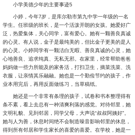
小学美德少年的主要事迹5
小婷，今年7岁，是库尔勒市第九中学一年级的一名
学生。任班级的班长，是一个活泼开朗的女孩。她爱好广
泛，热爱集体，关心同学，富有爱心。她有一颗善良真诚
的心灵。有人说，金子是最纯美的，但比金子更美的是人
的心灵。小婷同学有一颗洁白无暇、善良真诚的心灵，她
心地善良、追求纯真、无私无邪。在家里，经常帮助爸爸
妈妈做一些力所能及的家务活，打扫卫生，摘菜洗菜、洗
衣服，让亲情其乐融融。她也是一个勤俭节约的孩子，作
业本用完后，再用反面做练习，当草稿纸。
她还是一个非常有条理的孩子，试卷和书本整理得有
条不紊，看上去总有一种清爽利落的感觉。对待邻里，她
文明礼貌、见到邻居，同学父母，大声说“叔叔阿姨好”。
她与人为善，休息时间绝不会制造噪音影响邻里的休息，
得到所有邻居和学生家长的喜爱的喜爱。在学校，她是一